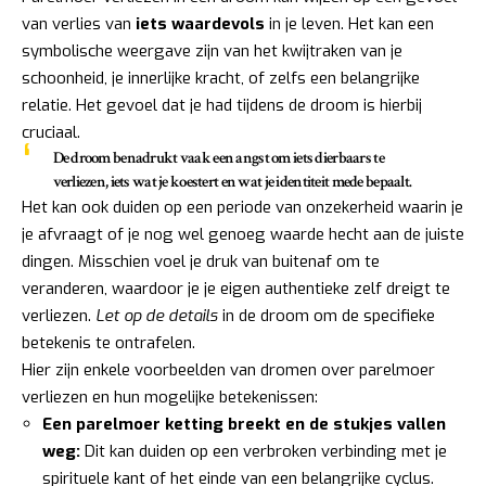
van verlies van
iets waardevols
in je leven. Het kan een
symbolische weergave zijn van het kwijtraken van je
schoonheid, je innerlijke kracht, of zelfs een belangrijke
relatie. Het gevoel dat je had tijdens de droom is hierbij
cruciaal.
De droom benadrukt vaak een angst om iets dierbaars te
verliezen, iets wat je koestert en wat je identiteit mede bepaalt.
Het kan ook duiden op een periode van onzekerheid waarin je
je afvraagt of je nog wel genoeg waarde hecht aan de juiste
dingen. Misschien voel je druk van buitenaf om te
veranderen, waardoor je je eigen authentieke zelf dreigt te
verliezen.
Let op de details
in de droom om de specifieke
betekenis te ontrafelen.
Hier zijn enkele voorbeelden van dromen over parelmoer
verliezen en hun mogelijke betekenissen:
Een parelmoer ketting breekt en de stukjes vallen
weg:
Dit kan duiden op een verbroken verbinding met je
spirituele kant of het einde van een belangrijke cyclus.