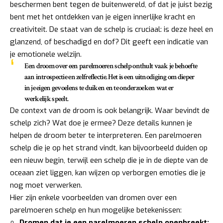
beschermen bent tegen de buitenwereld, of dat je juist bezig
bent met het ontdekken van je eigen innerlijke kracht en
creativiteit. De staat van de schelp is cruciaal: is deze heel en
glanzend, of beschadigd en dof? Dit geeft een indicatie van
je emotionele welzijn.
Een droom over een parelmoeren schelp onthult vaak je behoefte
aan introspectie en zelfreflectie. Het is een uitnodiging om dieper
in je eigen gevoelens te duiken en te onderzoeken wat er
werkelijk speelt.
De context van de droom is ook belangrijk. Waar bevindt de
schelp zich? Wat doe je ermee? Deze details kunnen je
helpen de droom beter te interpreteren. Een parelmoeren
schelp die je op het strand vindt, kan bijvoorbeeld duiden op
een nieuw begin, terwijl een schelp die je in de diepte van de
oceaan ziet liggen, kan wijzen op verborgen emoties die je
nog moet verwerken.
Hier zijn enkele voorbeelden van dromen over een
parelmoeren schelp en hun mogelijke betekenissen:
Dromen dat je een parelmoeren schelp openbreekt: