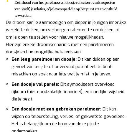
De inhoud van het parelmoeren doosje reflecteert vaak aspecten
van jezelf, je relaties, of je levenspad die op het punt staan onthuld
te worden.
De droom kan je aanmoedigen om dieper in je eigen innerlijke
wereld te duiken, om verborgen talenten te ontdekken, of
om je open te stellen voor nieuwe mogelijkheden.
Hier zijn enkele droomscenario’s met een parelmoeren
doosje en hun mogelijke betekenissen:
Een leeg parelmoeren doosje:
Dit kan duiden op een
gevoel van leegte of onvervuld potentieel. Je bent
misschien op zoek naar iets wat je mist in je leven.
Een doosje vol parels:
Dit symboliseert overvloed,
rijkdom (niet noodzakelijk financieel), en innerlijke wijsheid
die je bezit.
Een doosje met een gebroken parelmoer:
Dit kan
wijzen op teleurstelling, verlies, of gekwetste gevoelens.
Het is belangrijk om de bron van deze pijn te
onderzoeken.