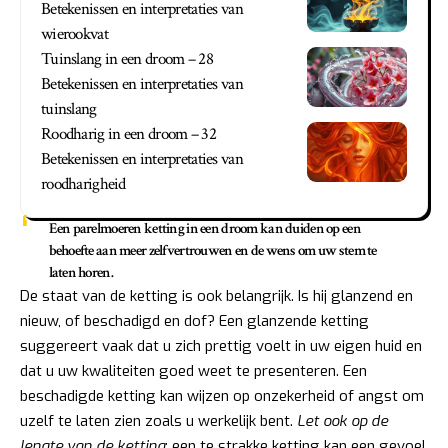
Betekenissen en interpretaties van
wierookvat
Tuinslang in een droom – 28
Betekenissen en interpretaties van
tuinslang
Roodharig in een droom – 32
Betekenissen en interpretaties van
roodharigheid
Een parelmoeren ketting in een droom kan duiden op een
behoefte aan meer zelfvertrouwen en de wens om uw stem te
laten horen.
De staat van de ketting is ook belangrijk. Is hij glanzend en
nieuw, of beschadigd en dof? Een glanzende ketting
suggereert vaak dat u zich prettig voelt in uw eigen huid en
dat u uw kwaliteiten goed weet te presenteren. Een
beschadigde ketting kan wijzen op onzekerheid of angst om
uzelf te laten zien zoals u werkelijk bent.
Let ook op de
lengte van de ketting
; een te strakke ketting kan een gevoel