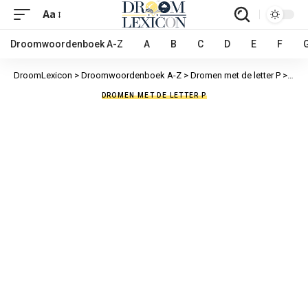
Aa
Droomwoordenboek A-Z
A
B
C
D
E
F
DroomLexicon
>
Droomwoordenboek A-Z
>
Dromen met de letter P
>
Pare
DROMEN MET DE LETTER P