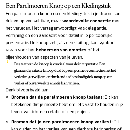
Een Parelmoeren Knop op een Kledingstuk
Een parelmoeren knoop op een kledingstuk in je droom kan
duiden op een subtiele, maar
waardevolle connectie
met
het verleden. Het vertegenwoordigt vaak elegantie,
verfijning en een aandacht voor detail in je persoonlijke
presentatie. De knoop zelf, als een sluiting, kan symbool
staan voor het
beheersen van emoties
of het
bijeenhouden van aspecten van je leven.
De staat van de knoop is cruciaal voor de interpretatie. Een
glanzende, intacte knoop duidt op een positieve connectie met het
verleden, terwijl een ontbrekende of beschadigde knoop op een
verlies of onverwerkte emotie kan wijzen.
Denk bijvoorbeeld aan:
Dromen dat de parelmoeren knoop loslaat:
Dit kan
betekenen dat je moeite hebt om iets vast te houden in je
leven, wellicht een relatie of een project.
Dromen dat je een parelmoeren knoop verliest:
Dit
kan duiden op het verlies van een dierbare herinnering of