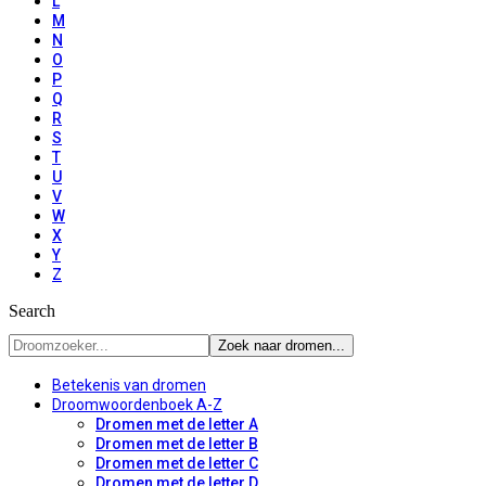
L
M
N
O
P
Q
R
S
T
U
V
W
X
Y
Z
Search
Betekenis van dromen
Droomwoordenboek A-Z
Dromen met de letter A
Dromen met de letter B
Dromen met de letter C
Dromen met de letter D