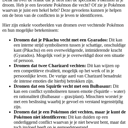
droom. Heb je een favoriete Pokémon die vecht? Of zie je Pokémon
waarvan je juist een hekel hebt? Deze gevoelens kunnen je helpen
om de bron van de conflicten in je leven te identificeren.
Hier zijn enkele voorbeelden van dromen over vechtende Pokémon
en hun mogelijke betekenissen:
Dromen dat je Pikachu vecht met een Gyarados:
Dit kan
een interne strijd symboliseren tussen je schattige, onschuldige
kant (Pikachu) en een overweldigende, intimiderende kracht
(Gyarados). Mogelijk voel je je overweldigd door een situatie
of persoon.
Dromen dat twee Charizard vechten:
Dit kan wijzen op
een competitieve rivaliteit, mogelijk op het werk of in je
persoonlijke leven. De vurige aard van Charizard benadrukt
de intense emoties die hierbij betrokken zijn.
Dromen dat een Squirtle vecht met een Bulbasaur:
Dit
kan een conflict symboliseren tussen emotie (Squirtle – water)
en rationaliteit (Bulbasaur – gras/plant). Misschien worstel je
met een beslissing waarbij je gevoel en verstand tegenstrijdig
zijn.
Dromen dat je een Pokémon ziet vechten, maar je kunt de
Pokémon niet identificeren:
Dit kan duiden op een
onderliggend conflict waarvan je je niet bewust bent, maar dat
toch invloed heeft op je gemoedstoestand.