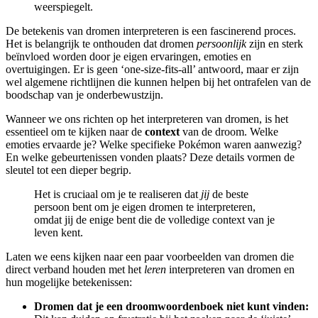
weerspiegelt.
De betekenis van dromen interpreteren is een fascinerend proces.
Het is belangrijk te onthouden dat dromen
persoonlijk
zijn en sterk
beïnvloed worden door je eigen ervaringen, emoties en
overtuigingen. Er is geen ‘one-size-fits-all’ antwoord, maar er zijn
wel algemene richtlijnen die kunnen helpen bij het ontrafelen van de
boodschap van je onderbewustzijn.
Wanneer we ons richten op het interpreteren van dromen, is het
essentieel om te kijken naar de
context
van de droom. Welke
emoties ervaarde je? Welke specifieke Pokémon waren aanwezig?
En welke gebeurtenissen vonden plaats? Deze details vormen de
sleutel tot een dieper begrip.
Het is cruciaal om je te realiseren dat
jij
de beste
persoon bent om je eigen dromen te interpreteren,
omdat jij de enige bent die de volledige context van je
leven kent.
Laten we eens kijken naar een paar voorbeelden van dromen die
direct verband houden met het
leren
interpreteren van dromen en
hun mogelijke betekenissen:
Dromen dat je een droomwoordenboek niet kunt vinden: