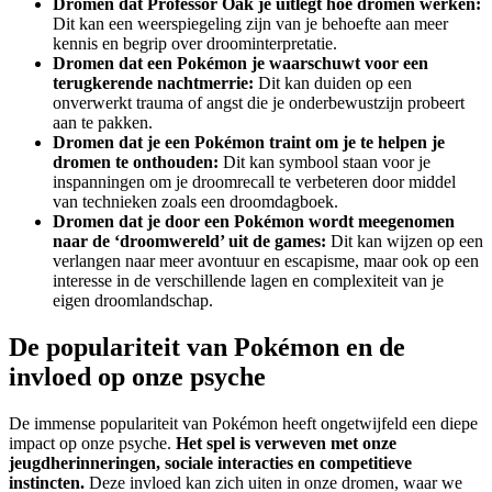
Dromen dat Professor Oak je uitlegt hoe dromen werken:
Dit kan een weerspiegeling zijn van je behoefte aan meer
kennis en begrip over droominterpretatie.
Dromen dat een Pokémon je waarschuwt voor een
terugkerende nachtmerrie:
Dit kan duiden op een
onverwerkt trauma of angst die je onderbewustzijn probeert
aan te pakken.
Dromen dat je een Pokémon traint om je te helpen je
dromen te onthouden:
Dit kan symbool staan voor je
inspanningen om je droomrecall te verbeteren door middel
van technieken zoals een droomdagboek.
Dromen dat je door een Pokémon wordt meegenomen
naar de ‘droomwereld’ uit de games:
Dit kan wijzen op een
verlangen naar meer avontuur en escapisme, maar ook op een
interesse in de verschillende lagen en complexiteit van je
eigen droomlandschap.
De populariteit van Pokémon en de
invloed op onze psyche
De immense populariteit van Pokémon heeft ongetwijfeld een diepe
impact op onze psyche.
Het spel is verweven met onze
jeugdherinneringen, sociale interacties en competitieve
instincten.
Deze invloed kan zich uiten in onze dromen, waar we