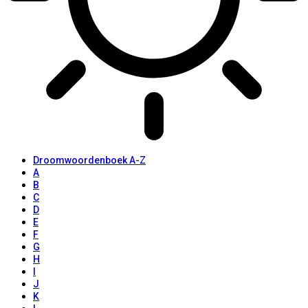
Droomwoordenboek A-Z
A
B
C
D
E
F
G
H
I
J
K