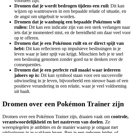
voordeel zijn.
Dromen dat je wordt bedrogen tijdens een ruil:
Dit kan
wijzen op wantrouwen in een bepaalde relatie of situatie, en
de angst om uitgebuit te worden.
Dromen dat je wanhopig een bepaalde Pokémon wilt
ruilen:
Dit kan een indicatie zijn van een sterk verlangen naar
iets dat je momenteel mist, en de bereidheid om daar veel voor
op te offeren.
Dromen dat je een Pokémon ruilt en er direct spijt van
hebt:
Dit kan reflecteren op impulsieve beslissingen in je
leven waar je later spijt van krijgt. Misschien heb je te snel
een beslissing genomen zonder goed na te denken over de
consequenties.
Dromen dat je een perfecte ruil maakt waar iedereen
jaloers op is:
Dit kan symbool staan voor een succesvolle
uitwisseling in je leven, bijvoorbeeld een nieuwe baan of een
positieve verandering in een relatie, waar je veel voldoening
uit haalt.
Dromen over een Pokémon Trainer zijn
Dromen over een Pokémon Trainer zijn, draaien vaak om
controle,
verantwoordelijkheid en het nastreven van doelen
. Ze
weerspiegelen je ambities en de manier waarop je omgaat met
uitdagingen in je wakkere leven. Ben je een geboren leider, of