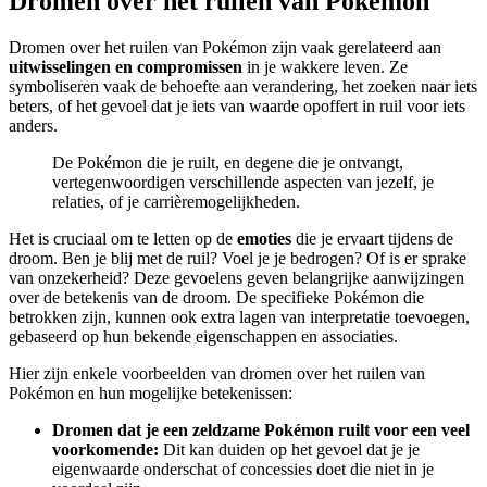
Dromen over het ruilen van Pokémon
Dromen over het ruilen van Pokémon zijn vaak gerelateerd aan
uitwisselingen en compromissen
in je wakkere leven. Ze
symboliseren vaak de behoefte aan verandering, het zoeken naar iets
beters, of het gevoel dat je iets van waarde opoffert in ruil voor iets
anders.
De Pokémon die je ruilt, en degene die je ontvangt,
vertegenwoordigen verschillende aspecten van jezelf, je
relaties, of je carrièremogelijkheden.
Het is cruciaal om te letten op de
emoties
die je ervaart tijdens de
droom. Ben je blij met de ruil? Voel je je bedrogen? Of is er sprake
van onzekerheid? Deze gevoelens geven belangrijke aanwijzingen
over de betekenis van de droom. De specifieke Pokémon die
betrokken zijn, kunnen ook extra lagen van interpretatie toevoegen,
gebaseerd op hun bekende eigenschappen en associaties.
Hier zijn enkele voorbeelden van dromen over het ruilen van
Pokémon en hun mogelijke betekenissen:
Dromen dat je een zeldzame Pokémon ruilt voor een veel
voorkomende:
Dit kan duiden op het gevoel dat je je
eigenwaarde onderschat of concessies doet die niet in je