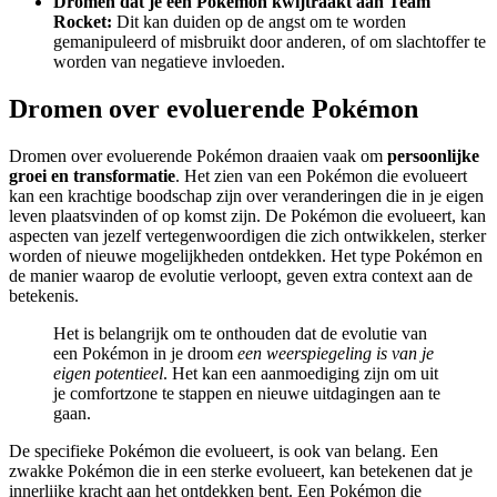
Dromen dat je een Pokémon kwijtraakt aan Team
Rocket:
Dit kan duiden op de angst om te worden
gemanipuleerd of misbruikt door anderen, of om slachtoffer te
worden van negatieve invloeden.
Dromen over evoluerende Pokémon
Dromen over evoluerende Pokémon draaien vaak om
persoonlijke
groei en transformatie
. Het zien van een Pokémon die evolueert
kan een krachtige boodschap zijn over veranderingen die in je eigen
leven plaatsvinden of op komst zijn. De Pokémon die evolueert, kan
aspecten van jezelf vertegenwoordigen die zich ontwikkelen, sterker
worden of nieuwe mogelijkheden ontdekken. Het type Pokémon en
de manier waarop de evolutie verloopt, geven extra context aan de
betekenis.
Het is belangrijk om te onthouden dat de evolutie van
een Pokémon in je droom
een weerspiegeling is van je
eigen potentieel
. Het kan een aanmoediging zijn om uit
je comfortzone te stappen en nieuwe uitdagingen aan te
gaan.
De specifieke Pokémon die evolueert, is ook van belang. Een
zwakke Pokémon die in een sterke evolueert, kan betekenen dat je
innerlijke kracht aan het ontdekken bent. Een Pokémon die