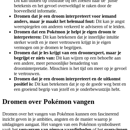
Dit kan duiden op frustratie bij het zoeken naar de ‘juiste’
betekenis en het gevoel overweldigd te raken door de
hoeveelheid informatie.
Dromen dat je een droom interpreteert voor iemand
anders, maar je maakt het helemaal fout:
Dit kan je angst
weerspiegelen om anderen verkeerd te adviseren of te leiden.
Dromen dat een Pokémon je helpt je eigen droom te
interpreteren:
Dit kan betekenen dat je innerlijke intuïtie
sterker wordt en je meer vertrouwen krijgt in je eigen
vermogen om je dromen te begrijpen.
Dromen dat je les krijgt van een droomexpert, maar je
begrijpt er niets van:
Dit kan wijzen op een behoefte aan
een andere, meer persoonlijke benadering van
droominterpretatie. Misschien is het tijd om meer op je gevoel
te vertrouwen.
Dromen dat je een droom interpreteert en de uitkomst
positief is:
Dit kan betekenen dat je op de goede weg bent en
een groeiend begrip van jezelf en je onderbewustzijn hebt.
Dromen over Pokémon vangen
Dromen over het vangen van Pokémon kunnen een fascinerend
inzicht geven in je ambities, angsten en de manier waarop je
uitdagingen aangaat. Het vangen van een Pokémon symboliseert
vaak het
verwerven van nieuwe vaardigheden
of het
overwinnen