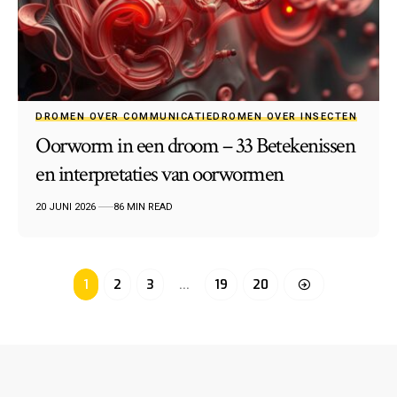
DROMEN OVER COMMUNICATIE
DROMEN OVER INSECTEN
Oorworm in een droom – 33 Betekenissen
en interpretaties van oorwormen
20 JUNI 2026
86 MIN READ
1
2
3
…
19
20