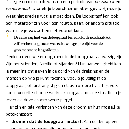
Dit type droom duidt vaak op een periode van
passiviteit
en
onzekerheid
. Je voelt je kwetsbaar en blootgesteld, maar je
weet niet precies wat je moet doen. De loopgraaf kan ook
een metafoor zijn voor een relatie, baan, of andere situatie
waarin je je
vastzit
en niet vooruit kunt.
De aanwezigheid van de loopgraaf benadrukt de noodzaak tot
zelfbescherming, maar waarschuwt tegelijkertijd voor de
gevaren van te lang stilzitten.
Denk na over wie er nog meer in de loopgraaf aanwezig zijn.
Zijn het vrienden, familie of vijanden? Hun aanwezigheid kan
je meer inzicht geven in de aard van de dreiging en de
mensen op wie je kunt rekenen. Voel je je veilig in de
loopgraaf, of juist angstig en claustrofobisch? Dit gevoel
kan je vertellen hoe je werkelijk omgaat met de situatie in je
leven die deze droom weerspiegelt.
Hier zijn enkele varianten van deze droom en hun mogelijke
betekenissen:
Dromen dat de loopgraaf instort:
Kan duiden op een
gevoel van overweldiging en het verlies van je