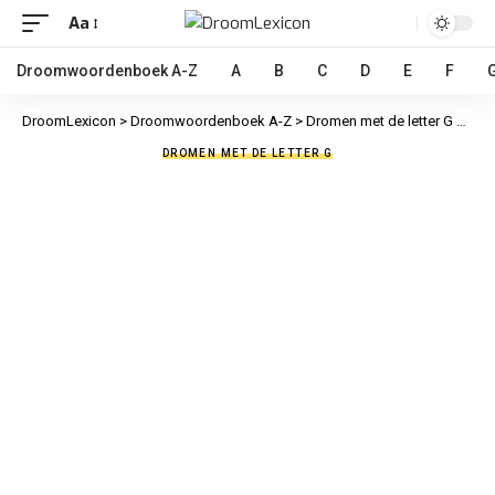
Aa
Droomwoordenboek A-Z
A
B
C
D
E
F
DroomLexicon
>
Droomwoordenboek A-Z
>
Dromen met de letter G
>
Geve
DROMEN MET DE LETTER G