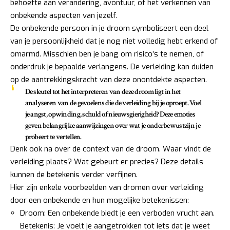
behoefte aan verandering, avontuur, of het verkennen van
onbekende aspecten van jezelf.
De onbekende persoon in je droom symboliseert een deel
van je persoonlijkheid dat je nog niet volledig hebt erkend of
omarmd. Misschien ben je bang om risico’s te nemen, of
onderdruk je bepaalde verlangens. De verleiding kan duiden
op de aantrekkingskracht van deze onontdekte aspecten.
De sleutel tot het interpreteren van deze droom ligt in het
analyseren van de gevoelens die de verleiding bij je oproept. Voel
je angst, opwinding, schuld of nieuwsgierigheid? Deze emoties
geven belangrijke aanwijzingen over wat je onderbewustzijn je
probeert te vertellen.
Denk ook na over de context van de droom. Waar vindt de
verleiding plaats? Wat gebeurt er precies? Deze details
kunnen de betekenis verder verfijnen.
Hier zijn enkele voorbeelden van dromen over verleiding
door een onbekende en hun mogelijke betekenissen:
Droom: Een onbekende biedt je een verboden vrucht aan.
Betekenis: Je voelt je aangetrokken tot iets dat je weet