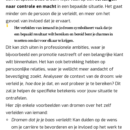
naar controle en macht
in een bepaalde situatie. Het gaat
minder om de persoon die je verleidt, en meer om het
gevoel van invloed dat je ervaart.
Het verleiden van iemand in je droom symboliseert vaak dat je
een bepaald resultaat wilt bereiken en bereid bent je charmes in
te zetten om dat voor elkaar te krijgen.
Dit kan zich uiten in professionele ambities, waar je
bijvoorbeeld een promotie nastreeft of een belangrijke klant
wilt binnenhalen. Het kan ook betrekking hebben op
persoonlijke relaties, waar je wellicht meer aandacht of
bevestiging zoekt. Analyseer de context van de droom:
wie
verleid je,
hoe
doe je dat, en
wat
probeer je te bereiken? Dit
zal je helpen de specifieke betekenis voor jouw situatie te
ontrafelen.
Hier zijn enkele voorbeelden van dromen over het zelf
verleiden van iemand:
Dromen dat je je baas verleidt:
Kan duiden op de wens
om je carrière te bevorderen en je invloed op het werk te