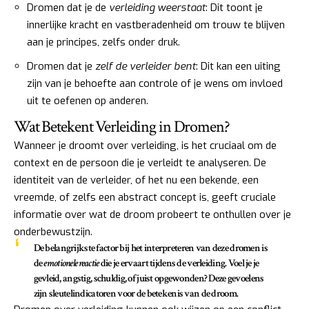
Dromen dat je de
verleiding weerstaat
: Dit toont je
innerlijke kracht en vastberadenheid om trouw te blijven
aan je principes, zelfs onder druk.
Dromen dat je
zelf de verleider bent
: Dit kan een uiting
zijn van je behoefte aan controle of je wens om invloed
uit te oefenen op anderen.
Wat Betekent Verleiding in Dromen?
Wanneer je droomt over verleiding, is het cruciaal om de
context en de persoon die je verleidt te analyseren. De
identiteit van de verleider, of het nu een bekende, een
vreemde, of zelfs een abstract concept is, geeft cruciale
informatie over wat de droom probeert te onthullen over je
onderbewustzijn.
De
belangrijkste factor
bij het interpreteren van deze dromen is
de
emotionele reactie
die je ervaart tijdens de verleiding. Voel je je
gevleid, angstig, schuldig, of juist opgewonden? Deze gevoelens
zijn sleutelindicatoren voor de betekenis van de droom.