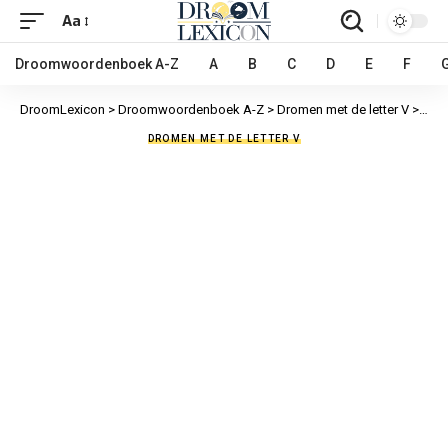
Aa
Droomwoordenboek A-Z
A
B
C
D
E
F
DroomLexicon
>
Droomwoordenboek A-Z
>
Dromen met de letter V
>
Verl
DROMEN MET DE LETTER V