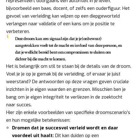
representeert doorgaans een autoriteit in je leven,
bijvoorbeeld een baas, docent, of zelfs een ouderfiguur. Het
gevoel van verleiding kan wijzen op een diepgeworteld
verlangen naar validatie of een kans om je positie te
verbeteren.
Deze droom kan een signaal zijn dat je je (onbewust)
aangetrokken voelt tot de macht en invloed van deze persoon, en
dat je wellicht bereid bent om compromissen te sluiten om
dichter bij die macht te komen.
Het is belangrijk om stil te staan bij de details van de droom.
Voel je je op je gemak bij de verleiding, of ervaar je juist
weerstand? De antwoorden op deze vragen geven cruciale
inzichten in je eigen waarden en grenzen. Misschien ben je
bang om je eigen integriteit te verliezen in de zoektocht
naar succes.
Hier zijn enkele voorbeelden van specifieke droomscenario’s
en hun mogelijke betekenissen:
Dromen dat je succesvol verleid wordt en daar
voordeel uit haalt:
Dit kan duiden op een