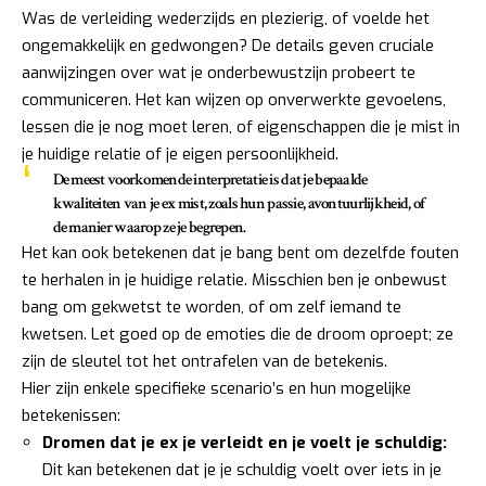
Was de verleiding wederzijds en plezierig, of voelde het
ongemakkelijk en gedwongen? De details geven cruciale
aanwijzingen over wat je onderbewustzijn probeert te
communiceren. Het kan wijzen op onverwerkte gevoelens,
lessen die je nog moet leren, of eigenschappen die je mist in
je huidige relatie of je eigen persoonlijkheid.
De meest voorkomende interpretatie is dat je bepaalde
kwaliteiten van je ex mist, zoals hun passie, avontuurlijkheid, of
de manier waarop ze je begrepen.
Het kan ook betekenen dat je bang bent om dezelfde fouten
te herhalen in je huidige relatie. Misschien ben je onbewust
bang om gekwetst te worden, of om zelf iemand te
kwetsen. Let goed op de emoties die de droom oproept; ze
zijn de sleutel tot het ontrafelen van de betekenis.
Hier zijn enkele specifieke scenario’s en hun mogelijke
betekenissen:
Dromen dat je ex je verleidt en je voelt je schuldig:
Dit kan betekenen dat je je schuldig voelt over iets in je