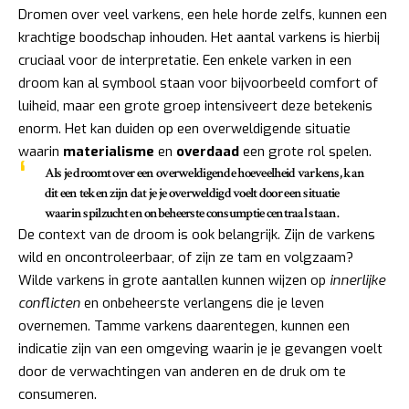
Dromen over veel varkens, een hele horde zelfs, kunnen een
krachtige boodschap inhouden. Het aantal varkens is hierbij
cruciaal voor de interpretatie. Een enkele varken in een
droom kan al symbool staan voor bijvoorbeeld comfort of
luiheid, maar een grote groep intensiveert deze betekenis
enorm. Het kan duiden op een overweldigende situatie
waarin
materialisme
en
overdaad
een grote rol spelen.
Als je droomt over een overweldigende hoeveelheid varkens, kan
dit een teken zijn dat je je overweldigd voelt door een situatie
waarin spilzucht en onbeheerste consumptie centraal staan.
De context van de droom is ook belangrijk. Zijn de varkens
wild en oncontroleerbaar, of zijn ze tam en volgzaam?
Wilde varkens in grote aantallen kunnen wijzen op
innerlijke
conflicten
en onbeheerste verlangens die je leven
overnemen. Tamme varkens daarentegen, kunnen een
indicatie zijn van een omgeving waarin je je gevangen voelt
door de verwachtingen van anderen en de druk om te
consumeren.