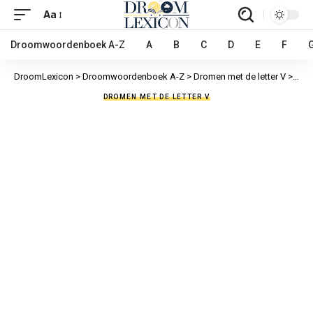
Aa
Droomwoordenboek A-Z
A
B
C
D
E
F
DroomLexicon
>
Droomwoordenboek A-Z
>
Dromen met de letter V
>
Vark
DROMEN MET DE LETTER V