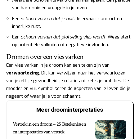
Meerdere schone varkens
die samen spelen: Een periode
van harmonie en vreugde in je leven.
Een
schoon varken dat je aait
: Je ervaart comfort en
innerlijke rust.
Een
schoon varken dat plotseling vies wordt
: Wees alert
op potentiële valkuilen of negatieve invloeden.
Dromen over een vies varken
Een vies varken in je droom kan een teken zijn van
verwaarlozing
. Dit kan verwijzen naar het verwaarlozen
van jezelf, je gezondheid, je relaties of zelfs je ambities. De
modder en vuil symboliseren de aspecten van je leven die je
negeert of waar je je voor schaamt.
Meer droominterpretaties
Vertrek in een droom – 25 Betekenissen
en interpretaties van vertrek