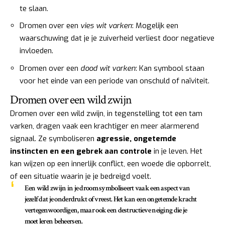
te slaan.
Dromen over een
vies wit varken
: Mogelijk een
waarschuwing dat je je zuiverheid verliest door negatieve
invloeden.
Dromen over een
dood wit varken
: Kan symbool staan
voor het einde van een periode van onschuld of naïviteit.
Dromen over een wild zwijn
Dromen over een wild zwijn, in tegenstelling tot een tam
varken, dragen vaak een krachtiger en meer alarmerend
signaal. Ze symboliseren
agressie, ongetemde
instincten en een gebrek aan controle
in je leven. Het
kan wijzen op een innerlijk conflict, een woede die opborrelt,
of een situatie waarin je je bedreigd voelt.
Een wild zwijn in je droom symboliseert vaak een aspect van
jezelf dat je onderdrukt of vreest. Het kan een ongetemde kracht
vertegenwoordigen, maar ook een destructieve neiging die je
moet leren beheersen.