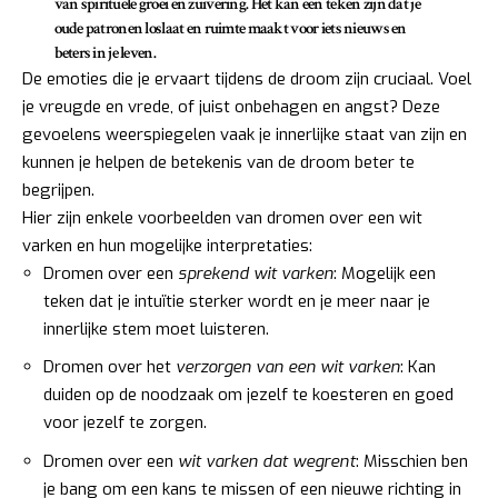
van
spirituele groei en zuivering
. Het kan een teken zijn dat je
oude patronen loslaat en ruimte maakt voor iets nieuws en
beters in je leven.
De emoties die je ervaart tijdens de droom zijn cruciaal. Voel
je vreugde en vrede, of juist onbehagen en angst? Deze
gevoelens weerspiegelen vaak je innerlijke staat van zijn en
kunnen je helpen de betekenis van de droom beter te
begrijpen.
Hier zijn enkele voorbeelden van dromen over een wit
varken en hun mogelijke interpretaties:
Dromen over een
sprekend wit varken
: Mogelijk een
teken dat je intuïtie sterker wordt en je meer naar je
innerlijke stem moet luisteren.
Dromen over het
verzorgen van een wit varken
: Kan
duiden op de noodzaak om jezelf te koesteren en goed
voor jezelf te zorgen.
Dromen over een
wit varken dat wegrent
: Misschien ben
je bang om een kans te missen of een nieuwe richting in