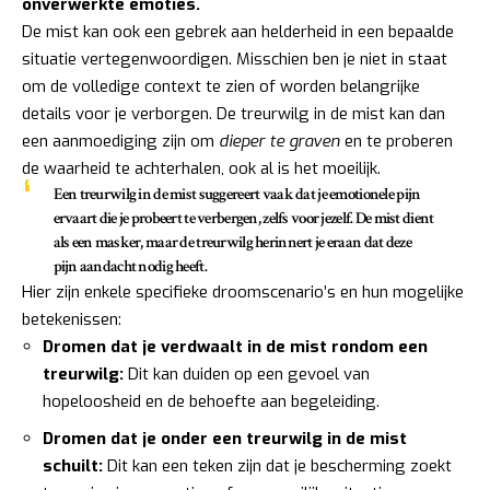
onverwerkte emoties.
De mist kan ook een gebrek aan helderheid in een bepaalde
situatie vertegenwoordigen. Misschien ben je niet in staat
om de volledige context te zien of worden belangrijke
details voor je verborgen. De treurwilg in de mist kan dan
een aanmoediging zijn om
dieper te graven
en te proberen
de waarheid te achterhalen, ook al is het moeilijk.
Een treurwilg in de mist suggereert vaak dat je emotionele pijn
ervaart die je probeert te verbergen, zelfs voor jezelf. De mist dient
als een masker, maar de treurwilg herinnert je eraan dat deze
pijn aandacht nodig heeft.
Hier zijn enkele specifieke droomscenario’s en hun mogelijke
betekenissen:
Dromen dat je verdwaalt in de mist rondom een
treurwilg:
Dit kan duiden op een gevoel van
hopeloosheid en de behoefte aan begeleiding.
Dromen dat je onder een treurwilg in de mist
schuilt:
Dit kan een teken zijn dat je bescherming zoekt