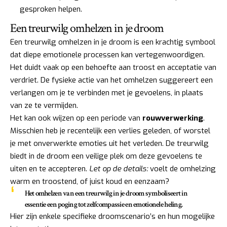
gesproken helpen.
Een treurwilg omhelzen in je droom
Een treurwilg omhelzen in je droom is een krachtig symbool
dat diepe emotionele processen kan vertegenwoordigen.
Het duidt vaak op een behoefte aan troost en acceptatie van
verdriet. De fysieke actie van het omhelzen suggereert een
verlangen om je te verbinden met je gevoelens, in plaats
van ze te vermijden.
Het kan ook wijzen op een periode van
rouwverwerking
.
Misschien heb je recentelijk een verlies geleden, of worstel
je met onverwerkte emoties uit het verleden. De treurwilg
biedt in de droom een veilige plek om deze gevoelens te
uiten en te accepteren.
Let op de details:
voelt de omhelzing
warm en troostend, of juist koud en eenzaam?
Het omhelzen van een treurwilg in je droom symboliseert in
essentie een poging tot zelfcompassie en emotionele heling.
Hier zijn enkele specifieke droomscenario’s en hun mogelijke