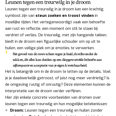
Leunen tegen een treurwilg in je droom
Leunen tegen een treurwilg in je droom kan een krachtig
symbool zijn van
steun zoeken en troost vinden
in
moeilijke tijden. Het vertegenwoordigt vaak een behoefte
aan rust en reflectie, een moment om stil te staan bij
verdriet of verlies. De treurwilg, met zijn hangende takken,
biedt in de droom een figuurlijke schouder om op uit te
huilen, een veilige plek om je emoties te verwerken.
Het gevoel van de ruwe schors tegen je huid, de stilte onder de
takken, dit alles kan duiden op een diepgewortelde behoefte aan
zelfcompassie
en acceptatie van je eigen kwetsbaarheid.
Het is belangrijk om in de droom te letten op de details. Voel
je je daadwerkelijk getroost, of juist nog meer verdrietig? Is
de omgeving rustig of onrustig? Deze elementen kunnen de
interpretatie van de droom verder verfijnen.
Hier zijn enkele concrete voorbeelden van dromen over
leunen tegen een treurwilg en hun mogelijke betekenissen:
Droom:
Leunen tegen een treurwilg en huilen zonder