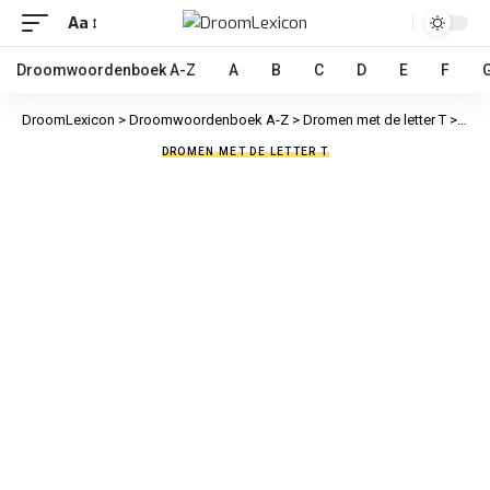
Aa
Droomwoordenboek A-Z
A
B
C
D
E
F
DroomLexicon
>
Droomwoordenboek A-Z
>
Dromen met de letter T
>
Treu
DROMEN MET DE LETTER T