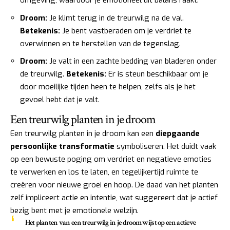
omgeving, waardoor je emotioneel uit balans raakt.
Droom:
Je klimt terug in de treurwilg na de val.
Betekenis:
Je bent vastberaden om je verdriet te
overwinnen en te herstellen van de tegenslag.
Droom:
Je valt in een zachte bedding van bladeren onder
de treurwilg.
Betekenis:
Er is steun beschikbaar om je
door moeilijke tijden heen te helpen, zelfs als je het
gevoel hebt dat je valt.
Een treurwilg planten in je droom
Een treurwilg planten in je droom kan een
diepgaande
persoonlijke transformatie
symboliseren. Het duidt vaak
op een bewuste poging om verdriet en negatieve emoties
te verwerken en los te laten, en tegelijkertijd ruimte te
creëren voor nieuwe groei en hoop. De daad van het planten
zelf impliceert actie en intentie, wat suggereert dat je actief
bezig bent met je emotionele welzijn.
Het planten van een treurwilg in je droom wijst op een
actieve