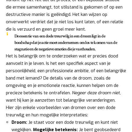
die ermee samenhangt, tot stilstand is gekomen of op een
destructieve manier is geëindigd. Het kan wijzen op
onverwerkt verdriet dat je niet los kunt laten, of een relatie
die is verzuurd en geen groei meer kent.
De essentie van een dode treurwilg in een droom ligt in de
boodschap dat je actie moet ondernemen om los te komen van de
stagnatie en de negatieve emoties die je vasthouden.
Het is belangrijk om te onderzoeken wat er precies dood
aanvoelt in je leven. Is het een specifiek aspect van je
persoonlijkheid, een professionele ambitie, of een belangrijke
band met iemand? De details van de droom, zoals de
omgeving en je emotionele reactie, kunnen helpen om de
precieze betekenis te ontrafelen.
Negeer deze droom niet
,
want hij kan je aanzetten tot belangrijke veranderingen.
Hier zijn enkele voorbeelden van dromen over een dode
treurwilg en hun mogelijke interpretaties:
Droom:
Je staat voor een dode treurwilg en kunt niet
wegkijken.
Mogelijke betekenis:
Je bent geobsedeerd