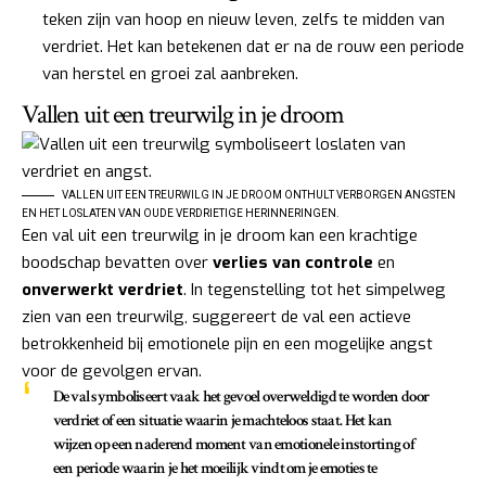
teken zijn van hoop en nieuw leven, zelfs te midden van
verdriet. Het kan betekenen dat er na de rouw een periode
van herstel en groei zal aanbreken.
Vallen uit een treurwilg in je droom
VALLEN UIT EEN TREURWILG IN JE DROOM ONTHULT VERBORGEN ANGSTEN
EN HET LOSLATEN VAN OUDE VERDRIETIGE HERINNERINGEN.
Een val uit een treurwilg in je droom kan een krachtige
boodschap bevatten over
verlies van controle
en
onverwerkt verdriet
. In tegenstelling tot het simpelweg
zien van een treurwilg, suggereert de val een actieve
betrokkenheid bij emotionele pijn en een mogelijke angst
voor de gevolgen ervan.
De val symboliseert vaak het gevoel overweldigd te worden door
verdriet of een situatie waarin je machteloos staat. Het kan
wijzen op een naderend moment van emotionele instorting of
een periode waarin je het moeilijk vindt om je emoties te