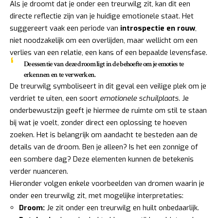
Als je droomt dat je onder een treurwilg zit, kan dit een
directe reflectie zijn van je huidige emotionele staat. Het
suggereert vaak een periode van
introspectie en rouw
,
niet noodzakelijk om een overlijden, maar wellicht om een
verlies van een relatie, een kans of een bepaalde levensfase.
De essentie van deze droom ligt in de behoefte om je emoties te
erkennen en te verwerken.
De treurwilg symboliseert in dit geval een veilige plek om je
verdriet te uiten, een soort
emotionele schuilplaats
. Je
onderbewustzijn geeft je hiermee de ruimte om stil te staan
bij wat je voelt, zonder direct een oplossing te hoeven
zoeken. Het is belangrijk om aandacht te besteden aan de
details van de droom. Ben je alleen? Is het een zonnige of
een sombere dag? Deze elementen kunnen de betekenis
verder nuanceren.
Hieronder volgen enkele voorbeelden van dromen waarin je
onder een treurwilg zit, met mogelijke interpretaties:
Droom:
Je zit onder een treurwilg en huilt onbedaarlijk.