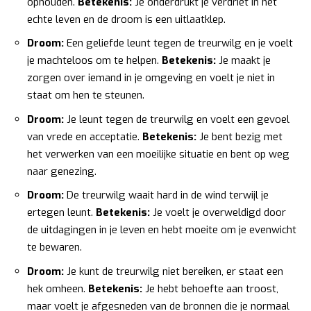
ophouden.
Betekenis:
Je onderdrukt je verdriet in het
echte leven en de droom is een uitlaatklep.
Droom:
Een geliefde leunt tegen de treurwilg en je voelt
je machteloos om te helpen.
Betekenis:
Je maakt je
zorgen over iemand in je omgeving en voelt je niet in
staat om hen te steunen.
Droom:
Je leunt tegen de treurwilg en voelt een gevoel
van vrede en acceptatie.
Betekenis:
Je bent bezig met
het verwerken van een moeilijke situatie en bent op weg
naar genezing.
Droom:
De treurwilg waait hard in de wind terwijl je
ertegen leunt.
Betekenis:
Je voelt je overweldigd door
de uitdagingen in je leven en hebt moeite om je evenwicht
te bewaren.
Droom:
Je kunt de treurwilg niet bereiken, er staat een
hek omheen.
Betekenis:
Je hebt behoefte aan troost,
maar voelt je afgesneden van de bronnen die je normaal