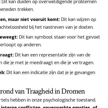
:
Dit kan duiden op overweldigende problemen
 beneden trekken.
en, maar niet vooruit komt:
Dit kan wijzen op
chteloosheid bij het nastreven van je doelen.
beweegt:
Dit kan symbool staan voor het gevoel
hterloopt op anderen.
draagt:
Dit kan een representatie zijn van de
 die je met je meedraagt en die je vertragen.
eb:
Dit kan een indicatie zijn dat je je gevangen
grond van Traagheid in Dromen
tels hebben in onze psychologische toestand.
n
interne conflicten, onverwerkte emoties, of