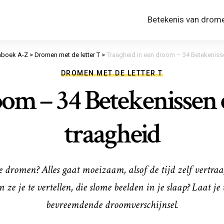
Betekenis van drom
boek A-Z
>
Dromen met de letter T
>
Traagheid in een droom – 34 Betekenisse
DROMEN MET DE LETTER T
om – 34 Betekenissen 
traagheid
 je dromen? Alles gaat moeizaam, alsof de tijd zelf vertra
e je te vertellen, die slome beelden in je slaap? Laat je
bevreemdende droomverschijnsel.