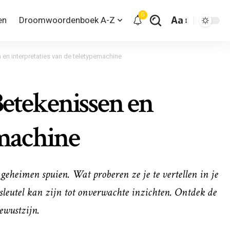
6
Aa
en
Droomwoordenboek A-Z
en interpretaties van de teletypemachine
etekenissen en
emachine
eheimen spuien. Wat proberen ze je te vertellen in je
eutel kan zijn tot onverwachte inzichten. Ontdek de
ewustzijn.