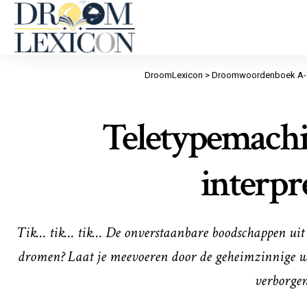
DroomLexicon
>
Droomwoordenboek A-
Teletypemachi
interpr
Tik… tik… tik… De onverstaanbare boodschappen uit de
dromen? Laat je meevoeren door de geheimzinnige we
verborgen