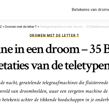
Betekenis van drom
Z
>
Dromen met de letter T
>
Teletypemachine in een droom – 35 Betekenissen 
DROMEN MET DE LETTER T
ne in een droom – 35 B
etaties van de teletyp
 nacht, geratelende telegraafmachines die fluisterende g
reld van droombeelden, waar een vergeten machine de sl
 betekenis achter de tikkende boodschappen in je onderb