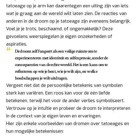
tatoeage op je arm kan daarentegen een uiting zijn van iets
wat je graag aan de wereld wilt laten zien. De reacties van
anderen in de droom op je tatoeage zijn eveneens belangrijk.
Voel je je trots, beschaamd, of ongemakkelijk? Deze
gevoelens weerspiegelen je eigen onzekerheden of
aspiraties.
De droom zelf fungeert als een veilige ruimte om te
experimenteren met identiteit en zelfexpressie, zonder de
consequenties van de echte wereld. Het is een kans om te
reflecteren op wie je bent, wie je wilt zijn, en welke
boodschappen je wilt uitdragen.
Vergeet niet dat de persoonlijke betekenis van symbolen
sterk kan variëren. Een roos kan voor de één liefde
betekenen, terwijl het voor de ander verlies symboliseert.
Vertrouw op je intuïtie en probeer de droom te interpreteren
in de context van je eigen leven en ervaringen.
Hier zijn enkele voorbeelden van dromen over tatoeages en
hun mogelijke betekenissen: