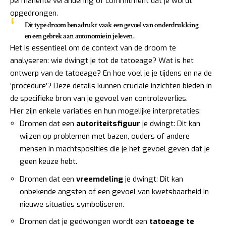
permanente verandering of commitment dat je wordt
opgedrongen.
Dit type droom benadrukt vaak een gevoel van
onderdrukking
en een gebrek aan autonomie in je leven.
Het is essentieel om de context van de droom te
analyseren: wie dwingt je tot de tatoeage? Wat is het
ontwerp van de tatoeage? En hoe voel je je tijdens en na de
‘procedure’? Deze details kunnen cruciale inzichten bieden in
de specifieke bron van je gevoel van controleverlies.
Hier zijn enkele variaties en hun mogelijke interpretaties:
Dromen dat een
autoriteitsfiguur
je dwingt: Dit kan
wijzen op problemen met bazen, ouders of andere
mensen in machtsposities die je het gevoel geven dat je
geen keuze hebt.
Dromen dat een
vreemdeling
je dwingt: Dit kan
onbekende angsten of een gevoel van kwetsbaarheid in
nieuwe situaties symboliseren.
Dromen dat je gedwongen wordt een
tatoeage te