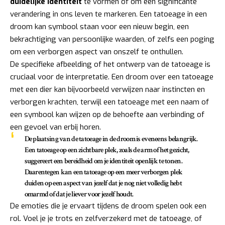
duidelijke identiteit
te vormen of om een significante
verandering in ons leven te markeren. Een tatoeage in een
droom kan symbool staan voor een nieuw begin, een
bekrachtiging van persoonlijke waarden, of zelfs een poging
om een verborgen aspect van onszelf te onthullen.
De specifieke afbeelding of het ontwerp van de tatoeage is
cruciaal voor de interpretatie. Een droom over een tatoeage
met een dier kan bijvoorbeeld verwijzen naar instincten en
verborgen krachten, terwijl een tatoeage met een naam of
een symbool kan wijzen op de behoefte aan verbinding of
een gevoel van erbij horen.
De plaatsing van de tatoeage in de droom is eveneens belangrijk.
Een tatoeage op een zichtbare plek, zoals de arm of het gezicht,
suggereert een bereidheid om je identiteit openlijk te tonen.
Daarentegen kan een tatoeage op een meer verborgen plek
duiden op een aspect van jezelf dat je nog niet volledig hebt
omarmd of dat je liever voor jezelf houdt.
De emoties die je ervaart tijdens de droom spelen ook een
rol. Voel je je trots en zelfverzekerd met de tatoeage, of