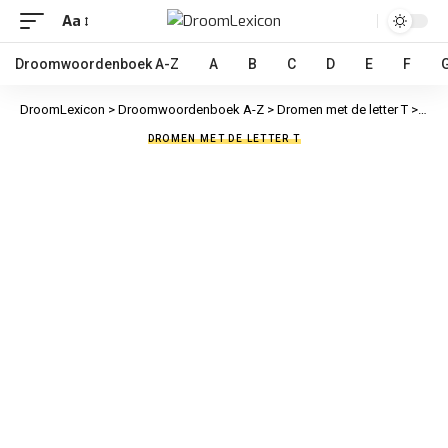
Aa
Droomwoordenboek A-Z
A
B
C
D
E
F
DroomLexicon
>
Droomwoordenboek A-Z
>
Dromen met de letter T
>
Tato
DROMEN MET DE LETTER T