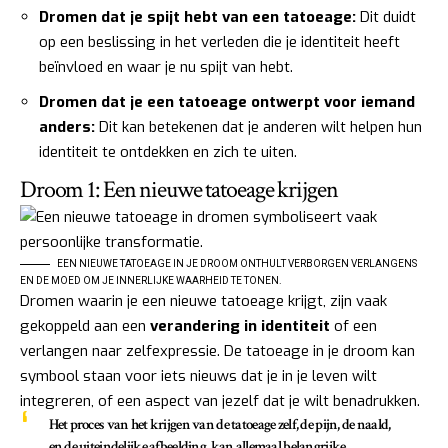
Dromen dat je spijt hebt van een tatoeage:
Dit duidt
op een beslissing in het verleden die je identiteit heeft
beïnvloed en waar je nu spijt van hebt.
Dromen dat je een tatoeage ontwerpt voor iemand
anders:
Dit kan betekenen dat je anderen wilt helpen hun
identiteit te ontdekken en zich te uiten.
Droom 1: Een nieuwe tatoeage krijgen
EEN NIEUWE TATOEAGE IN JE DROOM ONTHULT VERBORGEN VERLANGENS
EN DE MOED OM JE INNERLIJKE WAARHEID TE TONEN.
Dromen waarin je een nieuwe tatoeage krijgt, zijn vaak
gekoppeld aan een
verandering in identiteit
of een
verlangen naar zelfexpressie. De tatoeage in je droom kan
symbool staan voor iets nieuws dat je in je leven wilt
integreren, of een aspect van jezelf dat je wilt benadrukken.
Het proces van het krijgen van de tatoeage zelf, de pijn, de naald,
en de uiteindelijke afbeelding, kan allemaal belangrijke