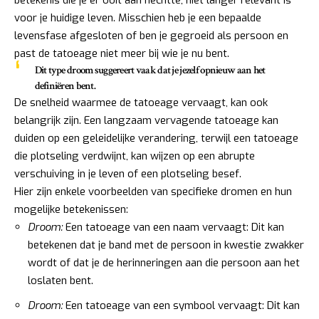
betekenis die je er ooit aan hechtte, niet langer relevant is
voor je huidige leven. Misschien heb je een bepaalde
levensfase afgesloten of ben je gegroeid als persoon en
past de tatoeage niet meer bij wie je nu bent.
Dit type droom suggereert vaak dat je jezelf opnieuw aan het
definiëren bent.
De snelheid waarmee de tatoeage vervaagt, kan ook
belangrijk zijn. Een langzaam vervagende tatoeage kan
duiden op een geleidelijke verandering, terwijl een tatoeage
die plotseling verdwijnt, kan wijzen op een abrupte
verschuiving in je leven of een plotseling besef.
Hier zijn enkele voorbeelden van specifieke dromen en hun
mogelijke betekenissen:
Droom:
Een tatoeage van een naam vervaagt: Dit kan
betekenen dat je band met de persoon in kwestie zwakker
wordt of dat je de herinneringen aan die persoon aan het
loslaten bent.
Droom:
Een tatoeage van een symbool vervaagt: Dit kan