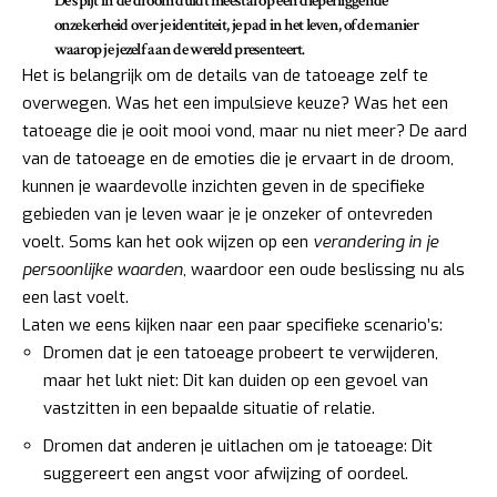
De spijt in de droom duidt meestal op een dieperliggende
onzekerheid over je identiteit, je pad in het leven, of de manier
waarop je jezelf aan de wereld presenteert.
Het is belangrijk om de details van de tatoeage zelf te
overwegen. Was het een impulsieve keuze? Was het een
tatoeage die je ooit mooi vond, maar nu niet meer? De aard
van de tatoeage en de emoties die je ervaart in de droom,
kunnen je waardevolle inzichten geven in de specifieke
gebieden van je leven waar je je onzeker of ontevreden
voelt. Soms kan het ook wijzen op een
verandering in je
persoonlijke waarden
, waardoor een oude beslissing nu als
een last voelt.
Laten we eens kijken naar een paar specifieke scenario’s:
Dromen dat je een tatoeage probeert te verwijderen,
maar het lukt niet: Dit kan duiden op een gevoel van
vastzitten in een bepaalde situatie of relatie.
Dromen dat anderen je uitlachen om je tatoeage: Dit
suggereert een angst voor afwijzing of oordeel.