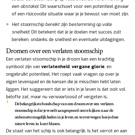
een obstakel:
Dit waarschuwt voor een potentieel gevaar
of een risicovolle situatie waar je je bewust van moet zijn.
Het stoomschip bereikt zijn bestemming op volle
snelheid:
Dit betekent dat je je doelen met succes zult
bereiken, ondanks de snelheid en eventuele uitdagingen.
Dromen over een verlaten stoomschip
Een verlaten stoomschip in je droom kan een krachtig
symbool zijn van
verlatenheid
,
vergane glorie
, en
ongebruikt potentieel. Het roept vaak vragen op over je
eigen levenspad en de kansen die je misschien hebt laten
liggen. Het suggereert dat er iets in je leven is dat ooit vol
belofte zat, maar nu verwaarloosd of vergeten is.
De belangrijkste boodschap van een droom over een verlaten
stoomschip is dat je wordt aangespoord om te kijken naar de
onbenutte mogelijkheden in je leven en te overwegen hoe je deze
nieuw leven in kunt blazen.
De staat van het schip is ook belangrijk. Is het verrot en aan