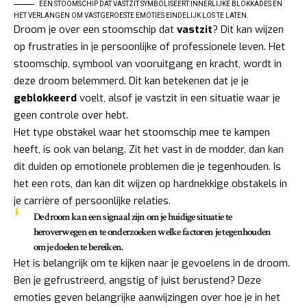
EEN STOOMSCHIP DAT VASTZIT SYMBOLISEERT INNERLIJKE BLOKKADES EN
HET VERLANGEN OM VASTGEROESTE EMOTIES EINDELIJK LOS TE LATEN.
Droom je over een stoomschip dat
vastzit
? Dit kan wijzen
op frustraties in je persoonlijke of professionele leven. Het
stoomschip, symbool van vooruitgang en kracht, wordt in
deze droom belemmerd. Dit kan betekenen dat je je
geblokkeerd
voelt, alsof je vastzit in een situatie waar je
geen controle over hebt.
Het type obstakel waar het stoomschip mee te kampen
heeft, is ook van belang. Zit het vast in de modder, dan kan
dit duiden op emotionele problemen die je tegenhouden. Is
het een rots, dan kan dit wijzen op hardnekkige obstakels in
je carrière of persoonlijke relaties.
De droom kan een signaal zijn om je huidige situatie te
heroverwegen en te onderzoeken welke factoren je tegenhouden
om je doelen te bereiken.
Het is belangrijk om te kijken naar je gevoelens in de droom.
Ben je gefrustreerd, angstig of juist berustend? Deze
emoties geven belangrijke aanwijzingen over hoe je in het