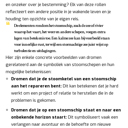
en onzeker over je bestemming? Elk van deze rollen
reflecteert een andere positie in je wakende leven en je
houding ten opzichte van je eigen reis.
De elementen rondom het stoomschip, zoals de zee of rivier
waarop het vaart, het weer en andere schepen, voegen extra
lagen van betekenis toe. Een kalme zee kan bijvoorbeeld staan
voor innerlijke rust, terwijl een stormachtige zee juist wijst op
turbulentie en uitdagingen.
Hier zijn enkele concrete voorbeelden van dromen
gerelateerd aan de symboliek van stoomschepen en hun
mogelijke betekenissen:
Dromen dat je de stoomketel van een stoomschip
aan het repareren bent:
Dit kan betekenen dat je hard
werkt om een project of relatie te herstellen die in de
problemen is gekomen.
Dromen dat je op een stoomschip staat en naar een
onbekende horizon staart:
Dit symboliseert vaak een
verlangen naar avontuur en de behoefte om nieuwe