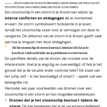
EEN STOOMSCHIP IN EEN STORM SYMBOLISEERT INNERLIJKE STRIJD EN HET
VECHTEN TEGEN ONVOORSPELBARE EMOTIES IN JE DROOMREIS.
Een stoomschip in een storm in je droom kan wijzen op
interne conflicten en uitdagingen
die je momenteel
ervaart. De storm symboliseert turbulentie in je leven,
terwijl het stoomschip staat voor je vermogen om deze te
navigeren. De uitkomst van de storm in je droom geeft vaak
aan hoe je omgaat met deze uitdagingen.
Als het stoomschip de storm doorstaat, betekent dit dat je de
kracht en veerkracht hebt om je problemen te overwinnen.
De specifieke details van de droom zijn cruciaal voor de
interpretatie. Voel je je angstig en overweldigd, of heb je het
gevoel dat je de situatie onder controle hebt? De staat van
het schip zelf – is het beschadigd of intact? – speelt ook een
belangrijke rol.
Hieronder een paar voorbeelden van dromen over een
stoomschip in een storm en hun mogelijke betekenissen:
Dromen dat je het stoomschip bestuurt tijdens de
storm:
Dit kan betekenen dat je de verantwoordelijkheid