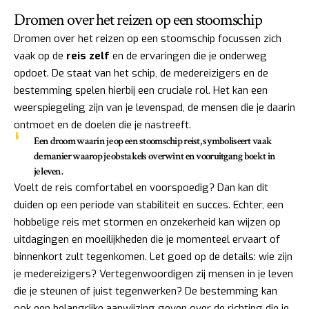
Dromen over het reizen op een stoomschip
Dromen over het reizen op een stoomschip focussen zich
vaak op de
reis zelf
en de ervaringen die je onderweg
opdoet. De staat van het schip, de medereizigers en de
bestemming spelen hierbij een cruciale rol. Het kan een
weerspiegeling zijn van je levenspad, de mensen die je daarin
ontmoet en de doelen die je nastreeft.
Een droom waarin je op een stoomschip reist, symboliseert vaak
de manier waarop je obstakels overwint en vooruitgang boekt in
je leven.
Voelt de reis comfortabel en voorspoedig? Dan kan dit
duiden op een periode van stabiliteit en succes. Echter, een
hobbelige reis met stormen en onzekerheid kan wijzen op
uitdagingen en moeilijkheden die je momenteel ervaart of
binnenkort zult tegenkomen. Let goed op de details: wie zijn
je medereizigers? Vertegenwoordigen zij mensen in je leven
die je steunen of juist tegenwerken? De bestemming kan
ook een belangrijke aanwijzing geven over de richting die je