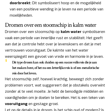
doorbreekt:
Dit symboliseert hoop en de mogelijkheid
van een positieve wending in je leven na een periode van
moeilijkheden.
Dromen over een stoomschip in kalm water
Dromen over een stoomschip op
kalm water
symboliseren
vaak een periode van innerlijke rust en stabiliteit. Het geeft
aan dat je controle hebt over je levenskoers en dat je met
vertrouwen vooruitgaat. De kalmte van het water
weerspiegelt een gevoel van vrede en harmonie in je leven.
Dit type droom kan ook duiden op een succesvolle reis die je aan
het maken bent, of het nu een letterlijke reis is of een metaforische
reis door het leven.
Het stoomschip zelf, hoewel krachtig, beweegt zich zonder
problemen voort, wat suggereert dat je obstakels overwint
zonder al te veel moeite. Je hebt de benodigde middelen en
vaardigheden om je doelen te bereiken. Het is een teken van
vooruitgang
en gestage groei.
Let op de details in je droom. Is het schip oud of modern? Is