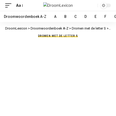
Aa
Droomwoordenboek A-Z
A
B
C
D
E
F
DroomLexicon
>
Droomwoordenboek A-Z
>
Dromen met de letter S
>
Stoo
DROMEN MET DE LETTER S