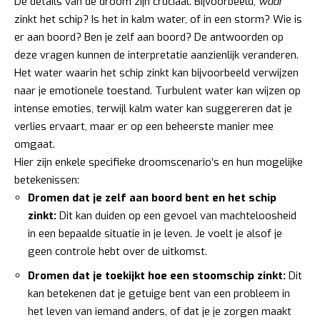
De details van de droom zijn cruciaal. Bijvoorbeeld,
waar
zinkt het schip? Is het in kalm water, of in een storm? Wie is
er aan boord? Ben je zelf aan boord? De antwoorden op
deze vragen kunnen de interpretatie aanzienlijk veranderen.
Het water waarin het schip zinkt kan bijvoorbeeld verwijzen
naar je emotionele toestand. Turbulent water kan wijzen op
intense emoties, terwijl kalm water kan suggereren dat je
verlies ervaart, maar er op een beheerste manier mee
omgaat.
Hier zijn enkele specifieke droomscenario’s en hun mogelijke
betekenissen:
Dromen dat je zelf aan boord bent en het schip
zinkt:
Dit kan duiden op een gevoel van machteloosheid
in een bepaalde situatie in je leven. Je voelt je alsof je
geen controle hebt over de uitkomst.
Dromen dat je toekijkt hoe een stoomschip zinkt:
Dit
kan betekenen dat je getuige bent van een probleem in
het leven van iemand anders, of dat je je zorgen maakt