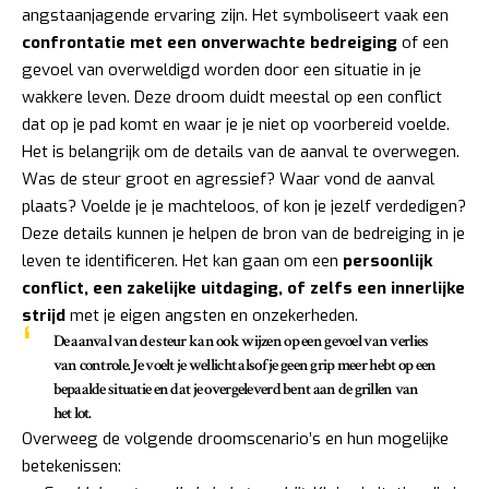
angstaanjagende ervaring zijn. Het symboliseert vaak een
confrontatie met een onverwachte bedreiging
of een
gevoel van overweldigd worden door een situatie in je
wakkere leven. Deze droom duidt meestal op een conflict
dat op je pad komt en waar je je niet op voorbereid voelde.
Het is belangrijk om de details van de aanval te overwegen.
Was de steur groot en agressief? Waar vond de aanval
plaats? Voelde je je machteloos, of kon je jezelf verdedigen?
Deze details kunnen je helpen de bron van de bedreiging in je
leven te identificeren. Het kan gaan om een
persoonlijk
conflict, een zakelijke uitdaging, of zelfs een innerlijke
strijd
met je eigen angsten en onzekerheden.
De aanval van de steur kan ook wijzen op een gevoel van verlies
van controle. Je voelt je wellicht alsof je geen grip meer hebt op een
bepaalde situatie en dat je overgeleverd bent aan de grillen van
het lot.
Overweeg de volgende droomscenario’s en hun mogelijke
betekenissen: