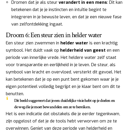
Dromen dat je als steur
verandert in een mens
: Dit kan
betekenen dat je je instincten en intuïtie begint te
integreren in je bewuste leven, en dat je een nieuwe fase
van zelfontdekking ingaat.
Droom 6: Een steur zien in helder water
Een steur zien zwemmen in
helder water
is een krachtig
symbool. Het duidt vaak op
helderheid van geest
en een
periode van innerlijke vrede. Het heldere water zelf staat
voor transparantie en eerlijkheid in je leven. De steur, als
symbool van kracht en overvloed, versterkt dit gevoel. Het
kan betekenen dat je op een punt bent gekomen waar je je
eigen potentieel volledig begrijpt en je klaar bent om dit te
benutten.
Dit beeld suggereert dat je een duidelijke visie hebt op je doelen en
de weg die je moet bewandelen om ze te bereiken.
Het is een indicatie dat obstakels die je eerder tegenkwam,
zijn opgelost of dat je de tools hebt verworven om ze te
overwinnen. Geniet van deze periode van helderheid en