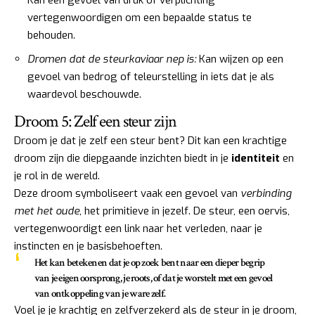
vertegenwoordigen om een bepaalde status te
behouden.
Dromen dat de steurkaviaar nep is:
Kan wijzen op een
gevoel van bedrog of teleurstelling in iets dat je als
waardevol beschouwde.
Droom 5: Zelf een steur zijn
Droom je dat je zelf een steur bent? Dit kan een krachtige
droom zijn die diepgaande inzichten biedt in je
identiteit
en
je rol in de wereld.
Deze droom symboliseert vaak een gevoel van
verbinding
met het oude
, het primitieve in jezelf. De steur, een oervis,
vertegenwoordigt een link naar het verleden, naar je
instincten en je basisbehoeften.
Het kan betekenen dat je op zoek bent naar een dieper begrip
van je eigen oorsprong, je roots, of dat je worstelt met een gevoel
van ontkoppeling van je ware zelf.
Voel je je krachtig en zelfverzekerd als de steur in je droom,