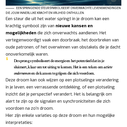
EEN SPRINGENDE STEUR SYMBOLISEERT ONVERWACHTE LEVENSWENDINGEN
DIE JOUW INNERLIJKE KRACHT EN VRIJHEID ONTHULLEN.
Een steur die uit het water springt in je droom kan een
krachtig symbool zijn van
nieuwe kansen en
mogelijkheden
die zich onverwachts aandienen. Het
vertegenwoordigt vaak een doorbraak, het doorbreken van
oude patronen, of het overwinnen van obstakels die je dacht
onoverkomelijk waren.
De sprong symboliseert de energie en het potentieel dat in je
sluimert, klaar om tot uiting te komen. Het is een teken om
actie te
ondernemen
en de kansen te grijpen die zich voordoen.
Deze droom kan ook wijzen op een plotselinge verandering
in je leven, een verrassende ontdekking, of een plotseling
inzicht dat je perspectief verandert. Het is belangrijk om
alert te zijn op de signalen en synchroniciteiten die zich
voordoen na zo’n droom.
Hier zijn enkele variaties op deze droom en hun mogelijke
interpretaties: