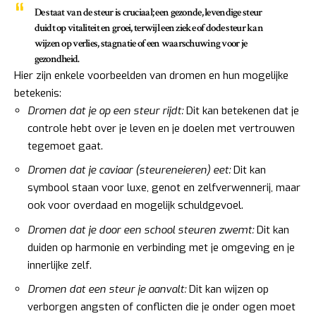
De staat van de steur is cruciaal; een gezonde, levendige steur
duidt op vitaliteit en groei, terwijl een zieke of dode steur kan
wijzen op verlies, stagnatie of een waarschuwing voor je
gezondheid.
Hier zijn enkele voorbeelden van dromen en hun mogelijke
betekenis:
Dromen dat je op een steur rijdt:
Dit kan betekenen dat je
controle hebt over je leven en je doelen met vertrouwen
tegemoet gaat.
Dromen dat je caviaar (steureneieren) eet:
Dit kan
symbool staan voor luxe, genot en zelfverwennerij, maar
ook voor overdaad en mogelijk schuldgevoel.
Dromen dat je door een school steuren zwemt:
Dit kan
duiden op harmonie en verbinding met je omgeving en je
innerlijke zelf.
Dromen dat een steur je aanvalt:
Dit kan wijzen op
verborgen angsten of conflicten die je onder ogen moet