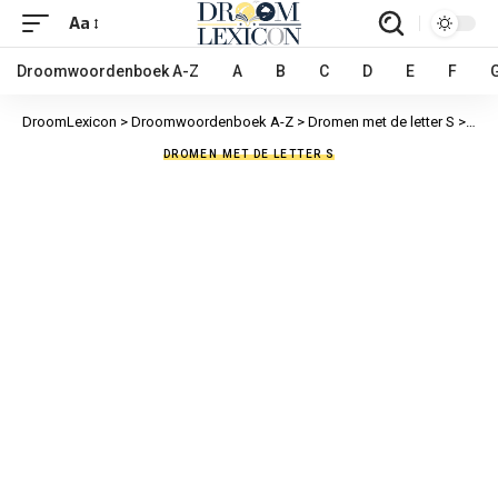
Aa
Droomwoordenboek A-Z
A
B
C
D
E
F
DroomLexicon
>
Droomwoordenboek A-Z
>
Dromen met de letter S
>
Steu
DROMEN MET DE LETTER S