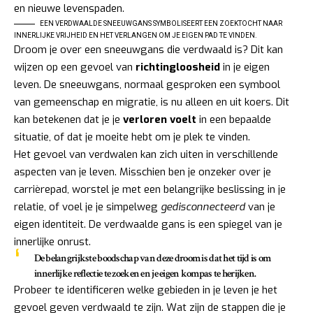
EEN VERDWAALDE SNEEUWGANS SYMBOLISEERT EEN ZOEKTOCHT NAAR
INNERLIJKE VRIJHEID EN HET VERLANGEN OM JE EIGEN PAD TE VINDEN.
Droom je over een sneeuwgans die verdwaald is? Dit kan
wijzen op een gevoel van
richtingloosheid
in je eigen
leven. De sneeuwgans, normaal gesproken een symbool
van gemeenschap en migratie, is nu alleen en uit koers. Dit
kan betekenen dat je je
verloren voelt
in een bepaalde
situatie, of dat je moeite hebt om je plek te vinden.
Het gevoel van verdwalen kan zich uiten in verschillende
aspecten van je leven. Misschien ben je onzeker over je
carrièrepad, worstel je met een belangrijke beslissing in je
relatie, of voel je je simpelweg
gedisconnecteerd
van je
eigen identiteit. De verdwaalde gans is een spiegel van je
innerlijke onrust.
De belangrijkste boodschap van deze droom is dat het tijd is om
innerlijke reflectie
te zoeken en je eigen kompas te herijken.
Probeer te identificeren welke gebieden in je leven je het
gevoel geven verdwaald te zijn. Wat zijn de stappen die je