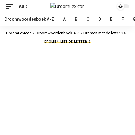
Aa
Droomwoordenboek A-Z
A
B
C
D
E
F
DroomLexicon
>
Droomwoordenboek A-Z
>
Dromen met de letter S
>
Snee
DROMEN MET DE LETTER S