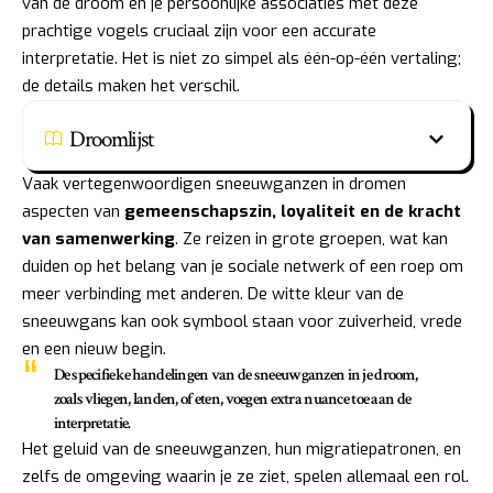
van de droom en je persoonlijke associaties met deze
prachtige vogels cruciaal zijn voor een accurate
interpretatie. Het is niet zo simpel als één-op-één vertaling;
de details maken het verschil.
Droomlijst
Vaak vertegenwoordigen sneeuwganzen in dromen
aspecten van
gemeenschapszin, loyaliteit en de kracht
van samenwerking
. Ze reizen in grote groepen, wat kan
duiden op het belang van je sociale netwerk of een roep om
meer verbinding met anderen. De witte kleur van de
sneeuwgans kan ook symbool staan voor zuiverheid, vrede
en een nieuw begin.
De specifieke handelingen van de sneeuwganzen in je droom,
zoals vliegen, landen, of eten, voegen extra nuance toe aan de
interpretatie.
Het geluid van de sneeuwganzen, hun migratiepatronen, en
zelfs de omgeving waarin je ze ziet, spelen allemaal een rol.