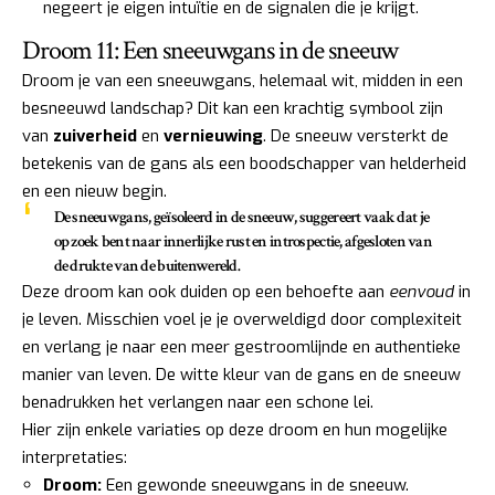
negeert je eigen intuïtie en de signalen die je krijgt.
Droom 11: Een sneeuwgans in de sneeuw
Droom je van een sneeuwgans, helemaal wit, midden in een
besneeuwd landschap? Dit kan een krachtig symbool zijn
van
zuiverheid
en
vernieuwing
. De sneeuw versterkt de
betekenis van de gans als een boodschapper van helderheid
en een nieuw begin.
De sneeuwgans, geïsoleerd in de sneeuw, suggereert vaak dat je
op zoek bent naar innerlijke rust en introspectie, afgesloten van
de drukte van de buitenwereld.
Deze droom kan ook duiden op een behoefte aan
eenvoud
in
je leven. Misschien voel je je overweldigd door complexiteit
en verlang je naar een meer gestroomlijnde en authentieke
manier van leven. De witte kleur van de gans en de sneeuw
benadrukken het verlangen naar een schone lei.
Hier zijn enkele variaties op deze droom en hun mogelijke
interpretaties:
Droom:
Een gewonde sneeuwgans in de sneeuw.