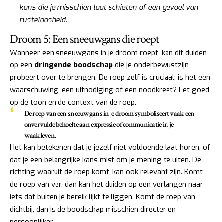
kans die je misschien laat schieten of een gevoel van
rusteloosheid.
Droom 5: Een sneeuwgans die roept
Wanneer een sneeuwgans in je droom roept, kan dit duiden
op een
dringende boodschap
die je onderbewustzijn
probeert over te brengen. De roep zelf is cruciaal; is het een
waarschuwing, een uitnodiging of een noodkreet? Let goed
op de toon en de context van de roep.
De roep van een sneeuwgans in je droom symboliseert vaak een
onvervulde behoefte aan expressie
of communicatie in je
waakleven.
Het kan betekenen dat je jezelf niet voldoende laat horen, of
dat je een belangrijke kans mist om je mening te uiten. De
richting waaruit de roep komt, kan ook relevant zijn. Komt
de roep van ver, dan kan het duiden op een verlangen naar
iets dat buiten je bereik lijkt te liggen. Komt de roep van
dichtbij, dan is de boodschap misschien directer en
persoonlijker.