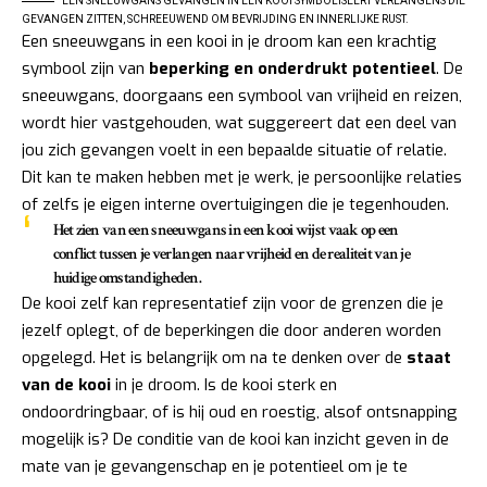
EEN SNEEUWGANS GEVANGEN IN EEN KOOI SYMBOLISEERT VERLANGENS DIE
GEVANGEN ZITTEN, SCHREEUWEND OM BEVRIJDING EN INNERLIJKE RUST.
Een sneeuwgans in een kooi in je droom kan een krachtig
symbool zijn van
beperking en onderdrukt potentieel
. De
sneeuwgans, doorgaans een symbool van vrijheid en reizen,
wordt hier vastgehouden, wat suggereert dat een deel van
jou zich gevangen voelt in een bepaalde situatie of relatie.
Dit kan te maken hebben met je werk, je persoonlijke relaties
of zelfs je eigen interne overtuigingen die je tegenhouden.
Het zien van een sneeuwgans in een kooi wijst vaak op een
conflict tussen je verlangen naar vrijheid en de realiteit van je
huidige omstandigheden.
De kooi zelf kan representatief zijn voor de grenzen die je
jezelf oplegt, of de beperkingen die door anderen worden
opgelegd. Het is belangrijk om na te denken over de
staat
van de kooi
in je droom. Is de kooi sterk en
ondoordringbaar, of is hij oud en roestig, alsof ontsnapping
mogelijk is? De conditie van de kooi kan inzicht geven in de
mate van je gevangenschap en je potentieel om je te