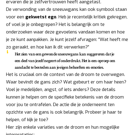
ervaren die je zelfvertrouwen heeft aangetast.
De verwonding van de sneeuwgans kan ook symbool staan
voor een
gekwetst ego
. Heb je recentelijk kritiek gekregen,
of voel je je onbegrepen? Het is belangrijk om te
onderzoeken waar deze gevoelens vandaan komen en hoe
je ze kunt aanpakken. Je kunt jezelf afvragen: “Wat heeft me
zo geraakt, en hoe kan ik dit verwerken?”
Het zien van een gewonde sneeuwgans kan suggereren dat je
een deel van jezelf negeert of onderdrukt. Het is een oproep om
aandacht te besteden aan je eigen behoeften en emoties.
Het is cruciaal om de context van de droom te overwegen.
Waar bevindt de gans zich? Wat gebeurt er om haar heen?
Voel je medelijden, angst, of iets anders? Deze details
kunnen je helpen om de specifieke betekenis van de droom
voor jou te ontrafelen. De actie die je onderneemt ten
opzichte van de gans is ook belangrijk. Probeer je haar te
helpen, of kijk je toe?
Hier zijn enkele variaties van de droom en hun mogelijke
interpretaties: