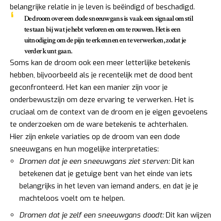
belangrijke relatie in je leven is beëindigd of beschadigd.
De droom over een dode sneeuwgans is vaak een signaal om stil
te staan bij wat je hebt verloren en om te rouwen. Het is een
uitnodiging om de pijn te erkennen en te verwerken, zodat je
verder kunt gaan.
Soms kan de droom ook een meer letterlijke betekenis
hebben, bijvoorbeeld als je recentelijk met de dood bent
geconfronteerd. Het kan een manier zijn voor je
onderbewustzijn om deze ervaring te verwerken. Het is
cruciaal om de context van de droom en je eigen gevoelens
te onderzoeken om de ware betekenis te achterhalen.
Hier zijn enkele variaties op de droom van een dode
sneeuwgans en hun mogelijke interpretaties:
Dromen dat je een sneeuwgans ziet sterven:
Dit kan
betekenen dat je getuige bent van het einde van iets
belangrijks in het leven van iemand anders, en dat je je
machteloos voelt om te helpen.
Dromen dat je zelf een sneeuwgans doodt:
Dit kan wijzen