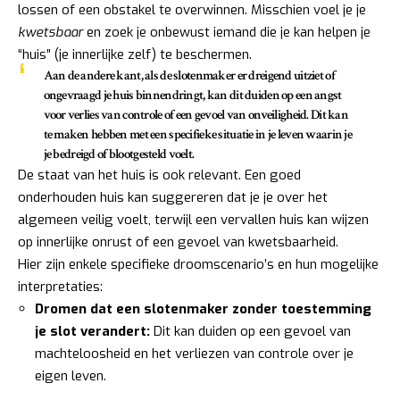
lossen of een obstakel te overwinnen. Misschien voel je je
kwetsbaar
en zoek je onbewust iemand die je kan helpen je
“huis” (je innerlijke zelf) te beschermen.
Aan de andere kant, als de slotenmaker er dreigend uitziet of
ongevraagd je huis binnendringt, kan dit duiden op een angst
voor verlies van controle of een gevoel van onveiligheid. Dit kan
te maken hebben met een specifieke situatie in je leven waarin je
je
bedreigd of blootgesteld
voelt.
De staat van het huis is ook relevant. Een goed
onderhouden huis kan suggereren dat je je over het
algemeen veilig voelt, terwijl een vervallen huis kan wijzen
op innerlijke onrust of een gevoel van kwetsbaarheid.
Hier zijn enkele specifieke droomscenario’s en hun mogelijke
interpretaties:
Dromen dat een slotenmaker zonder toestemming
je slot verandert:
Dit kan duiden op een gevoel van
machteloosheid en het verliezen van controle over je
eigen leven.