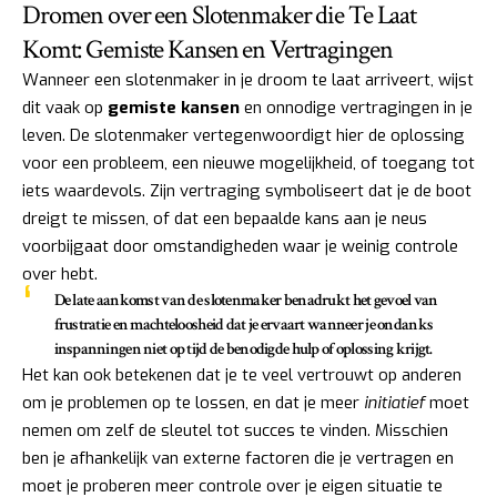
Dromen over een Slotenmaker die Te Laat
Komt: Gemiste Kansen en Vertragingen
Wanneer een slotenmaker in je droom te laat arriveert, wijst
dit vaak op
gemiste kansen
en onnodige vertragingen in je
leven. De slotenmaker vertegenwoordigt hier de oplossing
voor een probleem, een nieuwe mogelijkheid, of toegang tot
iets waardevols. Zijn vertraging symboliseert dat je de boot
dreigt te missen, of dat een bepaalde kans aan je neus
voorbijgaat door omstandigheden waar je weinig controle
over hebt.
De late aankomst van de slotenmaker benadrukt het gevoel van
frustratie en machteloosheid dat je ervaart wanneer je ondanks
inspanningen niet op tijd de benodigde hulp of oplossing krijgt.
Het kan ook betekenen dat je te veel vertrouwt op anderen
om je problemen op te lossen, en dat je meer
initiatief
moet
nemen om zelf de sleutel tot succes te vinden. Misschien
ben je afhankelijk van externe factoren die je vertragen en
moet je proberen meer controle over je eigen situatie te