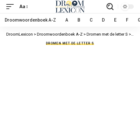
Aa
Droomwoordenboek A-Z
A
B
C
D
E
F
DroomLexicon
>
Droomwoordenboek A-Z
>
Dromen met de letter S
>
Slot
DROMEN MET DE LETTER S