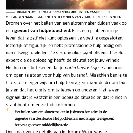
DROMEN OVER EEN SLOTENMAKER SYMBOLISEREN VAAK HET DIEP
VERLANGEN NAAR BEVRIJDING EN HET VINDEN VAN VERBORGEN OPLOSSINGEN.
Dromen over het bellen van een slotenmaker duiden vaak op
een
gevoel van hulpeloosheid
. Er is een probleem in je
leven dat je zelf niet kunt oplossen. Je voelt je opgesloten,
letterlijk of figuurlijk, en hebt professionele hulp nodig om
een uitweg te vinden. De slotenmaker symboliseert hier de
expert die de oplossing heeft, de sleutel tot jouw vrijheid.
Het kan ook betekenen dat je
onderbewustzijn
je aanspoort
om open te staan voor hulp van buitenaf. Misschien ben je te
trots of te eigenwijs om hulp te vragen, maar de droom laat
je zien dat het oké is om te leunen op anderen. Het is een
signaal dat je vastzit in een bepaalde situatie en dat je niet in
staat bent om er zelf uit te komen.
Het bellen van een slotenmaker in je droom benadrukt de
urgentie
van de situatie. Het probleem is niet langer te negeren;
het vraagt om onmiddellijke actie.
Denk na over de details van je droom: Waar was je