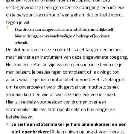
grenzen worden overschreden. Het openbreken zelf
vertegenwoordigt een geforceerde doorgang, een inbreuk
op je persoonlijke ruimte of een geheim dat onthuld wordt
tegen je wil.
Deze droom kan aangeven dat iemand of iets je innerlijke zelf
binnendringt, je emotionele veiligheid bedreigt of je privacy
schendt.
De slotenmaker, in deze context, is niet langer een helper,
maar eerder een instrument van deze ongewenste toegang.
Het kan een reflectie zijn van een persoon in je leven die je
manipuleert, je beslissingen controleert of je dwingt tot
acties waar je je niet comfortabel bij voelt. Het is belangrijk
om te onderzoeken waar dit gevoel van machteloosheid
vandaan komt en wie of wat deze inbreuk veroorzaakt.
Hier zijn enkele voorbeelden van dromen over een
slotenmaker die een slot openbreekt en hun mogelijke
betekenissen:
Je ziet een slotenmaker je huis binnenkomen en een
slot openbreken:
Dit kan duiden op angst voor inbraak,