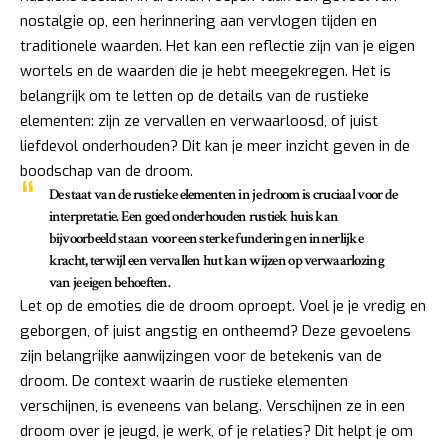
nostalgie op, een herinnering aan vervlogen tijden en
traditionele waarden. Het kan een reflectie zijn van je eigen
wortels en de waarden die je hebt meegekregen. Het is
belangrijk om te letten op de details van de rustieke
elementen: zijn ze vervallen en verwaarloosd, of juist
liefdevol onderhouden? Dit kan je meer inzicht geven in de
boodschap van de droom.
De staat van de rustieke elementen in je droom is cruciaal voor de
interpretatie. Een goed onderhouden rustiek huis kan
bijvoorbeeld staan voor een sterke fundering en innerlijke
kracht, terwijl een vervallen hut kan wijzen op verwaarlozing
van je eigen behoeften.
Let op de emoties die de droom oproept. Voel je je vredig en
geborgen, of juist angstig en ontheemd? Deze gevoelens
zijn belangrijke aanwijzingen voor de betekenis van de
droom. De context waarin de rustieke elementen
verschijnen, is eveneens van belang. Verschijnen ze in een
droom over je jeugd, je werk, of je relaties? Dit helpt je om