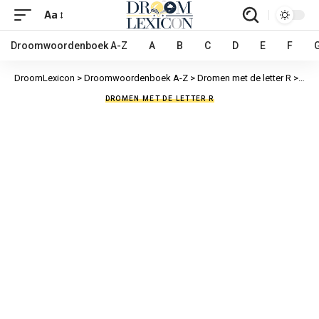
Aa
Droomwoordenboek A-Z
A
B
C
D
E
F
DroomLexicon
>
Droomwoordenboek A-Z
>
Dromen met de letter R
>
Rust
DROMEN MET DE LETTER R