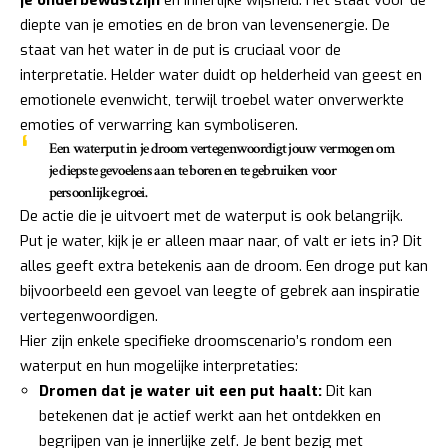
diepte van je emoties en de bron van levensenergie. De
staat van het water in de put is cruciaal voor de
interpretatie. Helder water duidt op helderheid van geest en
emotionele evenwicht, terwijl troebel water onverwerkte
emoties of verwarring kan symboliseren.
Een waterput in je droom vertegenwoordigt jouw vermogen om
je diepste gevoelens aan te boren en te gebruiken voor
persoonlijke groei.
De actie die je uitvoert met de waterput is ook belangrijk.
Put je water, kijk je er alleen maar naar, of valt er iets in? Dit
alles geeft extra betekenis aan de droom. Een droge put kan
bijvoorbeeld een gevoel van leegte of gebrek aan inspiratie
vertegenwoordigen.
Hier zijn enkele specifieke droomscenario’s rondom een
waterput en hun mogelijke interpretaties:
Dromen dat je water uit een put haalt:
Dit kan
betekenen dat je actief werkt aan het ontdekken en
begrijpen van je innerlijke zelf. Je bent bezig met