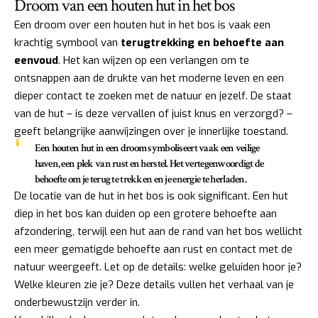
Droom van een houten hut in het bos
Een droom over een houten hut in het bos is vaak een
krachtig symbool van
terugtrekking en behoefte aan
eenvoud
. Het kan wijzen op een verlangen om te
ontsnappen aan de drukte van het moderne leven en een
dieper contact te zoeken met de natuur en jezelf. De staat
van de hut – is deze vervallen of juist knus en verzorgd? –
geeft belangrijke aanwijzingen over je innerlijke toestand.
Een houten hut in een droom symboliseert vaak een veilige
haven, een plek van rust en herstel. Het vertegenwoordigt de
behoefte om je terug te trekken en je energie te herladen.
De locatie van de hut in het bos is ook significant. Een hut
diep in het bos kan duiden op een grotere behoefte aan
afzondering, terwijl een hut aan de rand van het bos wellicht
een meer gematigde behoefte aan rust en contact met de
natuur weergeeft. Let op de details: welke geluiden hoor je?
Welke kleuren zie je? Deze details vullen het verhaal van je
onderbewustzijn verder in.