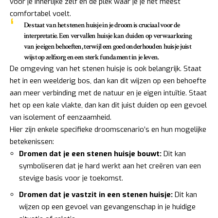
voor je innerlijke zelf en de plek waar je je het meest
comfortabel voelt.
De staat van het stenen huisje in je droom is cruciaal voor de
interpretatie. Een vervallen huisje kan duiden op verwaarlozing
van je eigen behoeften, terwijl een goed onderhouden huisje juist
wijst op zelfzorg en een sterk fundament in je leven.
De omgeving van het stenen huisje is ook belangrijk. Staat
het in een weelderig bos, dan kan dit wijzen op een behoefte
aan meer verbinding met de natuur en je eigen intuïtie. Staat
het op een kale vlakte, dan kan dit juist duiden op een gevoel
van isolement of eenzaamheid.
Hier zijn enkele specifieke droomscenario’s en hun mogelijke
betekenissen:
Dromen dat je een stenen huisje bouwt:
Dit kan
symboliseren dat je hard werkt aan het creëren van een
stevige basis voor je toekomst.
Dromen dat je vastzit in een stenen huisje:
Dit kan
wijzen op een gevoel van gevangenschap in je huidige