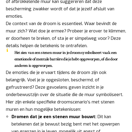
of afbrokkelende muur kan suggereren dat deze
bescherming zwakker wordt of dat je jezelf afsluit van
emoties.
De context van de droom is essentieel. Waar bevindt de
muur zich? Wat doe je ermee? Probeer je erover te klimmen,
er doorheen te breken, of sta je er simpelweg voor? Deze
details helpen de betekenis te ontrafelen.
Het zien van een stenen muur in je droom symboliseert vaak een
emotionele of mentale barrière die je hebt opgeworpen, of die door
anderen is opgeworpen.
De emoties die je ervaart tijdens de droom zijn ook
belangrijk. Voel je je opgesloten, beschermd, of
gefrustreerd? Deze gevoelens geven inzicht in je
onderbewustzijn over de situatie die de muur symboliseert.
Hier zijn enkele specifieke droomscenario’s met stenen
muren en hun mogelijke betekenissen:
Dromen dat je een stenen muur bouwt:
Dit kan
betekenen dat je bewust bezig bent met het opwerpen
van grenzen in je leven, mogelijk uit angst of