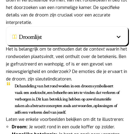
het doorzoeken van een rommelige kamer. De specifieke
details van de droom zijn cruciaal voor een accurate
interpretatie.
Droomlijst
Het is belangrijk om te onthouden dat de
context
waarin het
rondwoelen plaatsvindt, veel onthult over de betekenis. Ben
je gefrustreerd en wanhopig, of is er een gevoel van
nieuwsgierigheid en onderzoek? De emoties die je ervaart in
de droom, zijn sleutelindicatoren.
De handeling van het rondwoelen in een droom symboliseert
vaak een zoektocht, een behoefte om iets te vinden dat verloren of
verborgen is. Dit kan betrekking hebben op zowel materiële
zaken als abstracte concepten zoals antwoorden, oplossingen of
zelfs een verloren deel van jezelf.
Laten we enkele voorbeelden bekijken om dit te illustreren:
Droom:
Je woelt rond in een oude koffer op zolder.