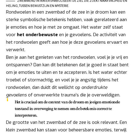
ZWEMMEND IN WATER SYMBOLISEERT DE ZIEL DIE ZOEKT NAAR VRIJHEID EN
HELING, TUSSEN BEWUSTZIJN EN MYSTERIE.
Rondwoelen in een zwembad of de zee in je droom kan een
sterke symbolische betekenis hebben, vaak gerelateerd aan
je emoties en hoe je met ze omgaat. Het water zelf staat
voor
het onderbewuste
en je gevoelens. De activiteit van
het rondwoelen geeft aan hoe je deze gevoelens ervaart en
verwerkt.
Ben je aan het genieten van het rondwoelen, voel je je vrij en
ontspannen? Dan kan dit betekenen dat je goed in staat bent
om je emoties te uiten en te accepteren. Is het water echter
troebel of stormachtig, en voel je je angstig tijdens het
rondwoelen, dan duidt dit wellicht op
onderdrukte
gevoelens
of onverwerkte trauma’s die je overweldigen.
Het is cruciaal om de context van de droom en je eigen emotionele
toestand in overweging te nemen om de betekenis correct te
interpreteren.
De grootte van het zwembad of de zee is ook relevant. Een
klein zwembad kan staan voor beheersbare emoties, terwijl