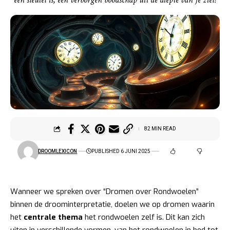
82 MIN READ
DROOMLEXICON
PUBLISHED 6 JUNI 2025
Wanneer we spreken over “Dromen over Rondwoelen”
binnen de droominterpretatie, doelen we op dromen waarin
het
centrale thema
het rondwoelen zelf is. Dit kan zich
uiten in verschillende vormen, van het rondwoelen in bed tot