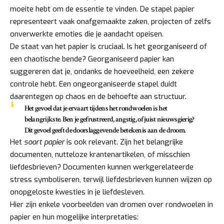
moeite hebt om de essentie te vinden. De stapel papier
representeert vaak onafgemaakte zaken, projecten of zelfs
onverwerkte emoties die je aandacht opeisen.
De staat van het papier is cruciaal. Is het georganiseerd of
een chaotische bende? Georganiseerd papier kan
suggereren dat je, ondanks de hoeveelheid, een zekere
controle hebt. Een ongeorganiseerde stapel duidt
daarentegen op chaos en de behoefte aan structuur.
Het gevoel dat je ervaart tijdens het rondwoelen is het
belangrijkste. Ben je gefrustreerd, angstig, of juist nieuwsgierig?
Dit gevoel geeft de doorslaggevende betekenis aan de droom.
Het
soort papier
is ook relevant. Zijn het belangrijke
documenten, nutteloze krantenartikelen, of misschien
liefdesbrieven? Documenten kunnen werkgerelateerde
stress symboliseren, terwijl liefdesbrieven kunnen wijzen op
onopgeloste kwesties in je liefdesleven.
Hier zijn enkele voorbeelden van dromen over rondwoelen in
papier en hun mogelijke interpretaties: