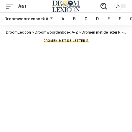
Aa
Droomwoordenboek A-Z
A
B
C
D
E
F
DroomLexicon
>
Droomwoordenboek A-Z
>
Dromen met de letter R
>
Rond
DROMEN MET DE LETTER R