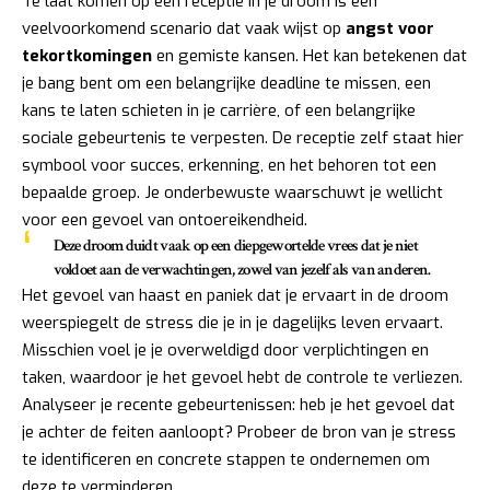
Te laat komen op een receptie in je droom is een
veelvoorkomend scenario dat vaak wijst op
angst voor
tekortkomingen
en gemiste kansen. Het kan betekenen dat
je bang bent om een belangrijke deadline te missen, een
kans te laten schieten in je carrière, of een belangrijke
sociale gebeurtenis te verpesten. De receptie zelf staat hier
symbool voor succes, erkenning, en het behoren tot een
bepaalde groep. Je onderbewuste waarschuwt je wellicht
voor een gevoel van ontoereikendheid.
Deze droom duidt vaak op een diepgewortelde vrees dat je niet
voldoet aan de verwachtingen, zowel van jezelf als van anderen.
Het gevoel van haast en paniek dat je ervaart in de droom
weerspiegelt de stress die je in je dagelijks leven ervaart.
Misschien voel je je overweldigd door verplichtingen en
taken, waardoor je het gevoel hebt de controle te verliezen.
Analyseer je recente gebeurtenissen: heb je het gevoel dat
je achter de feiten aanloopt? Probeer de bron van je stress
te identificeren en concrete stappen te ondernemen om
deze te verminderen.