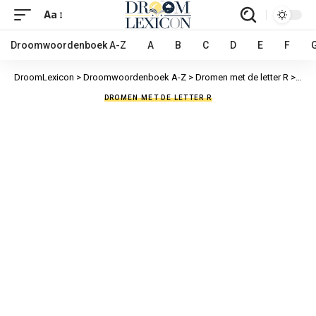
Aa
Droomwoordenboek A-Z
A
B
C
D
E
F
DroomLexicon
>
Droomwoordenboek A-Z
>
Dromen met de letter R
>
Rece
DROMEN MET DE LETTER R