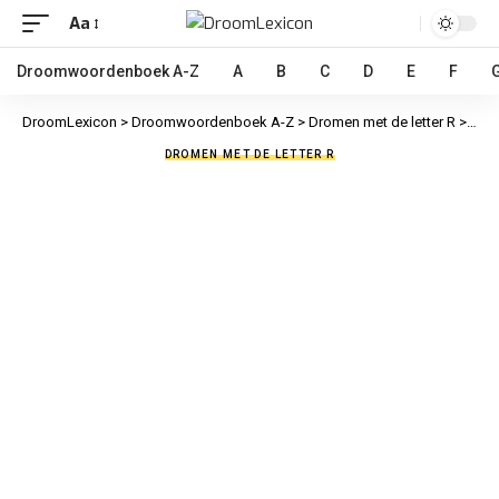
Aa
Droomwoordenboek A-Z
A
B
C
D
E
F
DroomLexicon
>
Droomwoordenboek A-Z
>
Dromen met de letter R
>
Reag
DROMEN MET DE LETTER R