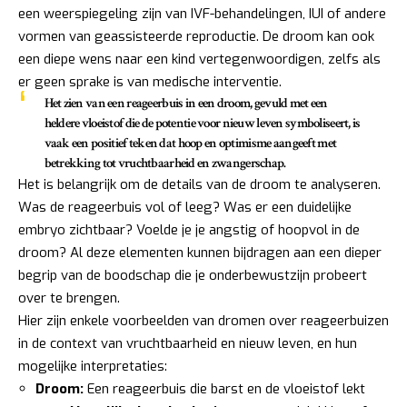
een weerspiegeling zijn van IVF-behandelingen, IUI of andere
vormen van geassisteerde reproductie. De droom kan ook
een diepe wens naar een kind vertegenwoordigen, zelfs als
er geen sprake is van medische interventie.
Het zien van een reageerbuis in een droom, gevuld met een
heldere vloeistof die de potentie voor nieuw leven symboliseert, is
vaak een
positief teken
dat hoop en optimisme aangeeft met
betrekking tot vruchtbaarheid en zwangerschap.
Het is belangrijk om de details van de droom te analyseren.
Was de reageerbuis vol of leeg? Was er een duidelijke
embryo zichtbaar? Voelde je je angstig of hoopvol in de
droom? Al deze elementen kunnen bijdragen aan een dieper
begrip van de boodschap die je onderbewustzijn probeert
over te brengen.
Hier zijn enkele voorbeelden van dromen over reageerbuizen
in de context van vruchtbaarheid en nieuw leven, en hun
mogelijke interpretaties:
Droom:
Een reageerbuis die barst en de vloeistof lekt