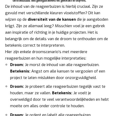
de noodzaak om georganiseerd en gefocust te blijven.
De inhoud van de reageerbuizen is hierbij cruciaal. Zijn ze
gevuld met verschillende kleuren vloeistoffen? Dit kan
wijzen op de
diversiteit van de kansen
die je aangeboden
krijgt. Zijn ze allemaal leeg? Misschien voel je een gebrek
aan inspiratie of richting in je huidige projecten. Het is
belangrijk om de details van de droom te onthouden om de
betekenis correct te interpreteren.
Hier zijn enkele droomscenario’s met meerdere
reageerbuizen en hun mogelijke interpretaties:
Droom:
Je morst de inhoud van alle reageerbuizen.
Betekenis:
Angst om alle kansen te vergooien of een
project te laten mislukken door onzorgvuldigheid.
Droom:
Je probeert alle reageerbuizen tegelijk vast te
houden, maar ze vallen.
Betekenis:
Je voelt je
overweldigd door te veel verantwoordelijkheden en hebt
moeite om alles onder controle te houden.
Droom:
Je ordent en labelt alle reageerbuizen