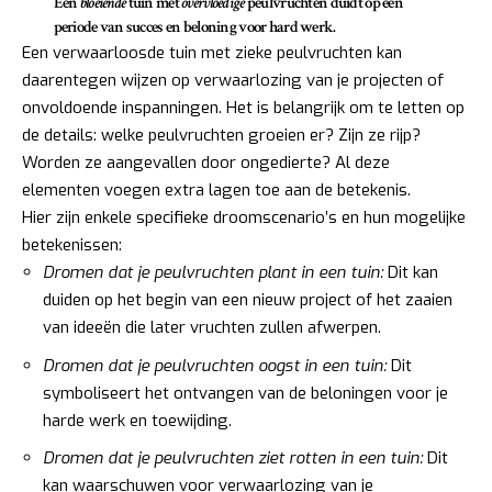
Een
bloeiende
tuin met
overvloedige
peulvruchten duidt op een
periode van succes en beloning voor hard werk.
Een verwaarloosde tuin met zieke peulvruchten kan
daarentegen wijzen op verwaarlozing van je projecten of
onvoldoende inspanningen. Het is belangrijk om te letten op
de details: welke peulvruchten groeien er? Zijn ze rijp?
Worden ze aangevallen door ongedierte? Al deze
elementen voegen extra lagen toe aan de betekenis.
Hier zijn enkele specifieke droomscenario’s en hun mogelijke
betekenissen:
Dromen dat je peulvruchten plant in een tuin:
Dit kan
duiden op het begin van een nieuw project of het zaaien
van ideeën die later vruchten zullen afwerpen.
Dromen dat je peulvruchten oogst in een tuin:
Dit
symboliseert het ontvangen van de beloningen voor je
harde werk en toewijding.
Dromen dat je peulvruchten ziet rotten in een tuin:
Dit
kan waarschuwen voor verwaarlozing van je