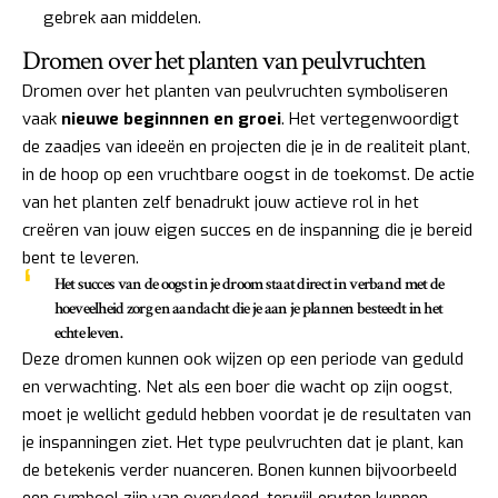
gebrek aan middelen.
Dromen over het planten van peulvruchten
Dromen over het planten van peulvruchten symboliseren
vaak
nieuwe beginnnen en groei
. Het vertegenwoordigt
de zaadjes van ideeën en projecten die je in de realiteit plant,
in de hoop op een vruchtbare oogst in de toekomst. De actie
van het planten zelf benadrukt jouw actieve rol in het
creëren van jouw eigen succes en de inspanning die je bereid
bent te leveren.
Het succes van de oogst in je droom staat direct in verband met de
hoeveelheid zorg en aandacht die je aan je plannen besteedt in het
echte leven.
Deze dromen kunnen ook wijzen op een periode van geduld
en verwachting. Net als een boer die wacht op zijn oogst,
moet je wellicht geduld hebben voordat je de resultaten van
je inspanningen ziet. Het type peulvruchten dat je plant, kan
de betekenis verder nuanceren. Bonen kunnen bijvoorbeeld
een symbool zijn van overvloed, terwijl erwten kunnen