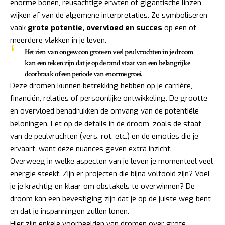
enorme bonen, reusachtige erwten of gigantische linzen,
wijken af van de algemene interpretaties. Ze symboliseren
vaak
grote potentie, overvloed en succes
op een of
meerdere vlakken in je leven.
Het zien van ongewoon grote en veel peulvruchten in je droom
kan een teken zijn dat je op de rand staat van een belangrijke
doorbraak of een periode van enorme groei.
Deze dromen kunnen betrekking hebben op je carrière,
financiën, relaties of persoonlijke ontwikkeling. De grootte
en overvloed benadrukken de omvang van de potentiële
beloningen. Let op de details in de droom, zoals de staat
van de peulvruchten (vers, rot, etc.) en de emoties die je
ervaart, want deze nuances geven extra inzicht.
Overweeg in welke aspecten van je leven je momenteel veel
energie steekt. Zijn er projecten die bijna voltooid zijn? Voel
je je krachtig en klaar om obstakels te overwinnen? De
droom kan een bevestiging zijn dat je op de juiste weg bent
en dat je inspanningen zullen lonen.
Hier zijn enkele voorbeelden van dromen over grote,