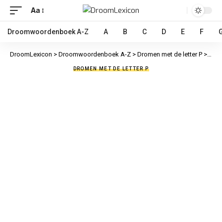
Aa
Droomwoordenboek A-Z
A
B
C
D
E
F
DroomLexicon
>
Droomwoordenboek A-Z
>
Dromen met de letter P
>
Peul
DROMEN MET DE LETTER P