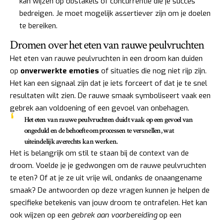
kan wijzen op obstakels of concurrentie die je succes
bedreigen. Je moet mogelijk assertiever zijn om je doelen
te bereiken.
Dromen over het eten van rauwe peulvruchten
Het eten van rauwe peulvruchten in een droom kan duiden
op
onverwerkte emoties
of situaties die nog niet rijp zijn.
Het kan een signaal zijn dat je iets forceert of dat je te snel
resultaten wilt zien. De rauwe smaak symboliseert vaak een
gebrek aan voldoening of een gevoel van onbehagen.
Het eten van rauwe peulvruchten duidt vaak op een gevoel van
ongeduld en de behoefte om processen te versnellen, wat
uiteindelijk averechts kan werken.
Het is belangrijk om stil te staan bij de context van de
droom. Voelde je je gedwongen om de rauwe peulvruchten
te eten? Of at je ze uit vrije wil, ondanks de onaangename
smaak? De antwoorden op deze vragen kunnen je helpen de
specifieke betekenis van jouw droom te ontrafelen. Het kan
ook wijzen op een
gebrek aan voorbereiding
op een