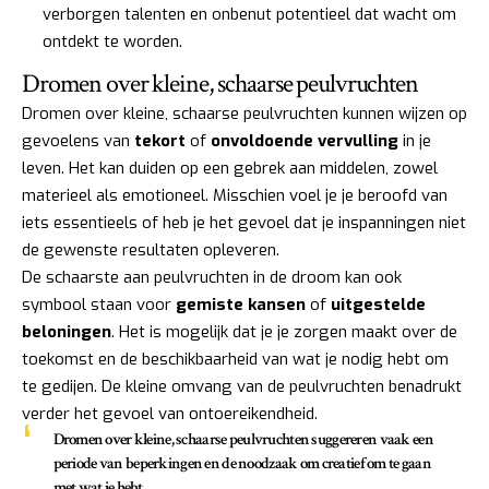
verborgen talenten en onbenut potentieel dat wacht om
ontdekt te worden.
Dromen over kleine, schaarse peulvruchten
Dromen over kleine, schaarse peulvruchten kunnen wijzen op
gevoelens van
tekort
of
onvoldoende vervulling
in je
leven. Het kan duiden op een gebrek aan middelen, zowel
materieel als emotioneel. Misschien voel je je beroofd van
iets essentieels of heb je het gevoel dat je inspanningen niet
de gewenste resultaten opleveren.
De schaarste aan peulvruchten in de droom kan ook
symbool staan voor
gemiste kansen
of
uitgestelde
beloningen
. Het is mogelijk dat je je zorgen maakt over de
toekomst en de beschikbaarheid van wat je nodig hebt om
te gedijen. De kleine omvang van de peulvruchten benadrukt
verder het gevoel van ontoereikendheid.
Dromen over kleine, schaarse peulvruchten suggereren vaak een
periode van
beperkingen
en de noodzaak om creatief om te gaan
met wat je hebt.