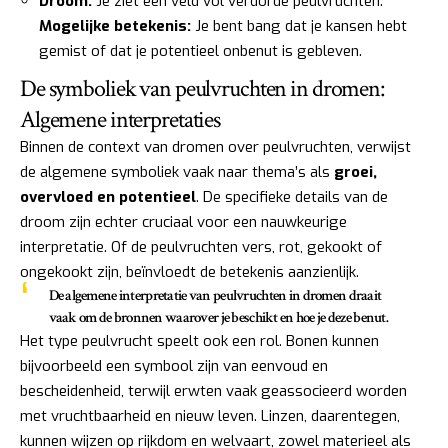
Droom:
Je ziet een veld vol verdorde peulvruchten.
Mogelijke betekenis:
Je bent bang dat je kansen hebt
gemist of dat je potentieel onbenut is gebleven.
De symboliek van peulvruchten in dromen:
Algemene interpretaties
Binnen de context van dromen over peulvruchten, verwijst
de algemene symboliek vaak naar thema’s als
groei,
overvloed en potentieel
. De specifieke details van de
droom zijn echter cruciaal voor een nauwkeurige
interpretatie. Of de peulvruchten vers, rot, gekookt of
ongekookt zijn, beïnvloedt de betekenis aanzienlijk.
De algemene interpretatie van peulvruchten in dromen draait
vaak om de
bronnen
waarover je beschikt en hoe je deze benut.
Het type peulvrucht speelt ook een rol. Bonen kunnen
bijvoorbeeld een symbool zijn van eenvoud en
bescheidenheid, terwijl erwten vaak geassocieerd worden
met vruchtbaarheid en nieuw leven. Linzen, daarentegen,
kunnen wijzen op rijkdom en welvaart, zowel materieel als