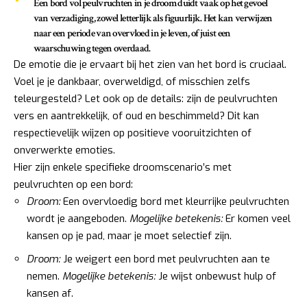
Een bord vol peulvruchten in je droom duidt vaak op het gevoel
van verzadiging, zowel letterlijk als figuurlijk. Het kan verwijzen
naar een periode van overvloed in je leven, of juist een
waarschuwing tegen overdaad.
De emotie die je ervaart bij het zien van het bord is cruciaal.
Voel je je dankbaar, overweldigd, of misschien zelfs
teleurgesteld? Let ook op de details: zijn de peulvruchten
vers en aantrekkelijk, of oud en beschimmeld? Dit kan
respectievelijk wijzen op positieve vooruitzichten of
onverwerkte emoties.
Hier zijn enkele specifieke droomscenario’s met
peulvruchten op een bord:
Droom:
Een overvloedig bord met kleurrijke peulvruchten
wordt je aangeboden.
Mogelijke betekenis:
Er komen veel
kansen op je pad, maar je moet selectief zijn.
Droom:
Je weigert een bord met peulvruchten aan te
nemen.
Mogelijke betekenis:
Je wijst onbewust hulp of
kansen af.