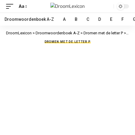
Aa
Droomwoordenboek A-Z
A
B
C
D
E
F
DroomLexicon
>
Droomwoordenboek A-Z
>
Dromen met de letter P
>
Pass
DROMEN MET DE LETTER P