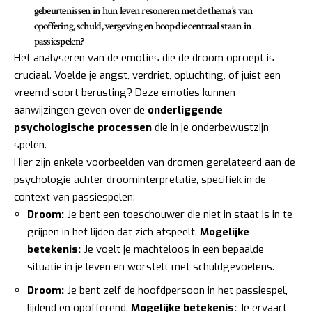
gebeurtenissen in hun leven resoneren met de thema’s van
opoffering, schuld, vergeving en hoop die centraal staan in
passiespelen?
Het analyseren van de emoties die de droom oproept is
cruciaal. Voelde je angst, verdriet, opluchting, of juist een
vreemd soort berusting? Deze emoties kunnen
aanwijzingen geven over de
onderliggende
psychologische processen
die in je onderbewustzijn
spelen.
Hier zijn enkele voorbeelden van dromen gerelateerd aan de
psychologie achter droominterpretatie, specifiek in de
context van passiespelen:
Droom:
Je bent een toeschouwer die niet in staat is in te
grijpen in het lijden dat zich afspeelt.
Mogelijke
betekenis:
Je voelt je machteloos in een bepaalde
situatie in je leven en worstelt met schuldgevoelens.
Droom:
Je bent zelf de hoofdpersoon in het passiespel,
lijdend en opofferend.
Mogelijke betekenis:
Je ervaart