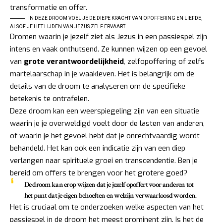
IN DEZE DROOM VOEL JE DE DIEPE KRACHT VAN OPOFFERING EN LIEFDE,
ALSOF JE HET LIJDEN VAN JEZUS ZELF ERVAART.
Dromen waarin je jezelf ziet als Jezus in een passiespel zijn
intens en vaak onthutsend. Ze kunnen wijzen op een gevoel
van
grote verantwoordelijkheid
, zelfopoffering of zelfs
martelaarschap in je waakleven. Het is belangrijk om de
details van de droom te analyseren om de specifieke
betekenis te ontrafelen.
Deze droom kan een weerspiegeling zijn van een situatie
waarin je je overweldigd voelt door de lasten van anderen,
of waarin je het gevoel hebt dat je onrechtvaardig wordt
behandeld. Het kan ook een indicatie zijn van een diep
verlangen naar spirituele groei en transcendentie. Ben je
bereid om offers te brengen voor het grotere goed?
De droom kan erop wijzen dat je jezelf opoffert voor anderen tot
het punt dat je eigen behoeften en welzijn verwaarloosd worden.
Het is cruciaal om te onderzoeken welke aspecten van het
passiespel in de droom het meest prominent zijn. Is het de