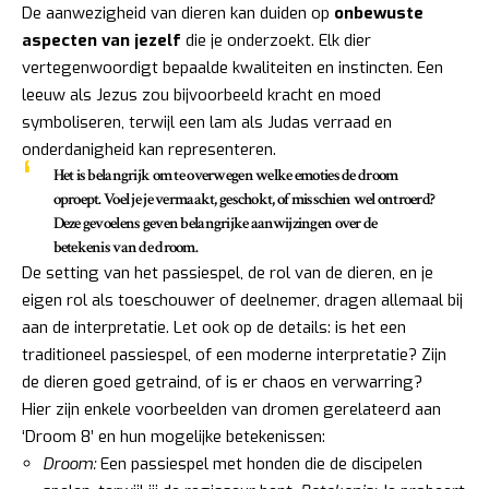
De aanwezigheid van dieren kan duiden op
onbewuste
aspecten van jezelf
die je onderzoekt. Elk dier
vertegenwoordigt bepaalde kwaliteiten en instincten. Een
leeuw als Jezus zou bijvoorbeeld kracht en moed
symboliseren, terwijl een lam als Judas verraad en
onderdanigheid kan representeren.
Het is belangrijk om te overwegen welke emoties de droom
oproept. Voel je je vermaakt, geschokt, of misschien wel ontroerd?
Deze gevoelens geven belangrijke aanwijzingen over de
betekenis van de droom.
De setting van het passiespel, de rol van de dieren, en je
eigen rol als toeschouwer of deelnemer, dragen allemaal bij
aan de interpretatie. Let ook op de details: is het een
traditioneel passiespel, of een moderne interpretatie? Zijn
de dieren goed getraind, of is er chaos en verwarring?
Hier zijn enkele voorbeelden van dromen gerelateerd aan
‘Droom 8’ en hun mogelijke betekenissen:
Droom:
Een passiespel met honden die de discipelen