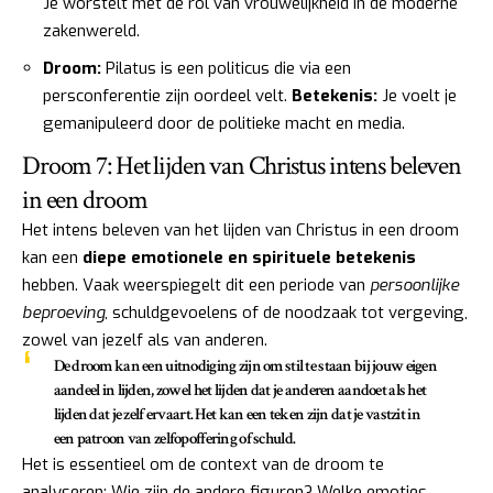
Je worstelt met de rol van vrouwelijkheid in de moderne
zakenwereld.
Droom:
Pilatus is een politicus die via een
persconferentie zijn oordeel velt.
Betekenis:
Je voelt je
gemanipuleerd door de politieke macht en media.
Droom 7: Het lijden van Christus intens beleven
in een droom
Het intens beleven van het lijden van Christus in een droom
kan een
diepe emotionele en spirituele betekenis
hebben. Vaak weerspiegelt dit een periode van
persoonlijke
beproeving
, schuldgevoelens of de noodzaak tot vergeving,
zowel van jezelf als van anderen.
De droom kan een uitnodiging zijn om stil te staan bij jouw eigen
aandeel in lijden, zowel het lijden dat je anderen aandoet als het
lijden dat je zelf ervaart. Het kan een teken zijn dat je vastzit in
een patroon van zelfopoffering of schuld.
Het is essentieel om de context van de droom te
analyseren: Wie zijn de andere figuren? Welke emoties