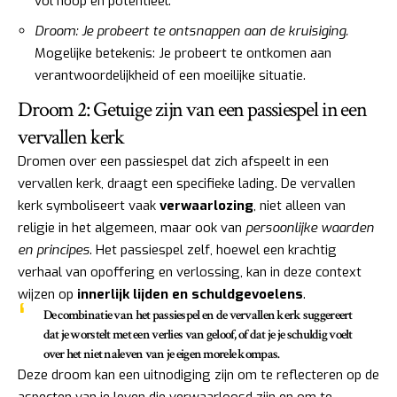
vol hoop en potentieel.
Droom: Je probeert te ontsnappen aan de kruisiging.
Mogelijke betekenis: Je probeert te ontkomen aan
verantwoordelijkheid of een moeilijke situatie.
Droom 2: Getuige zijn van een passiespel in een
vervallen kerk
Dromen over een passiespel dat zich afspeelt in een
vervallen kerk, draagt een specifieke lading. De vervallen
kerk symboliseert vaak
verwaarlozing
, niet alleen van
religie in het algemeen, maar ook van
persoonlijke waarden
en principes
. Het passiespel zelf, hoewel een krachtig
verhaal van opoffering en verlossing, kan in deze context
wijzen op
innerlijk lijden en schuldgevoelens
.
De combinatie van het passiespel en de vervallen kerk suggereert
dat je worstelt met een verlies van geloof, of dat je je schuldig voelt
over het niet naleven van je eigen morele kompas.
Deze droom kan een uitnodiging zijn om te reflecteren op de
aspecten van je leven die verwaarloosd zijn en om te