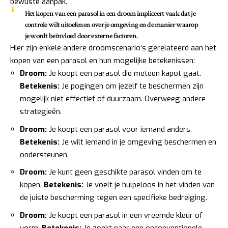
bewuste aanpak.
Het kopen van een parasol in een droom impliceert vaak dat je
controle wilt uitoefenen
over je omgeving en de manier waarop
je wordt beïnvloed door externe factoren.
Hier zijn enkele andere droomscenario’s gerelateerd aan het
kopen van een parasol en hun mogelijke betekenissen:
Droom:
Je koopt een parasol die meteen kapot gaat.
Betekenis:
Je pogingen om jezelf te beschermen zijn
mogelijk niet effectief of duurzaam. Overweeg andere
strategieën.
Droom:
Je koopt een parasol voor iemand anders.
Betekenis:
Je wilt iemand in je omgeving beschermen en
ondersteunen.
Droom:
Je kunt geen geschikte parasol vinden om te
kopen.
Betekenis:
Je voelt je hulpeloos in het vinden van
de juiste bescherming tegen een specifieke bedreiging.
Droom:
Je koopt een parasol in een vreemde kleur of
vorm.
Betekenis:
Je zoekt naar een onconventionele