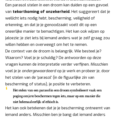
Een parasol stelen in een droom kan duiden op een gevoel
van
tekortkoming of onzekerheid
. Het suggereert dat je
wellicht iets nodig hebt, bescherming, veiligheid of
erkenning, en dat je je genoodzaakt voelt dit op een
oneerlijke manier te bemachtigen. Het kan ook wijzen op
jaloezie; je ziet iets bij iemand anders wat je zelf graag zou
willen hebben en overweegt om het te nemen.
De context van de droom is belangrijk. Wie besteel je?
Waarom? Voel je je schuldig? De antwoorden op deze
vragen kunnen de interpretatie verder verfijnen. Misschien
voel je je
ondergewaardeerd
op je werk en probeer je, door
het stelen van de ‘parasol’ (in de figuurlijke zin van
bescherming of status), je positie te verbeteren.
Het stelen van een parasol in een droom symboliseert vaak een
poging om je te beschermen tegen iets, maar op een manier die
niet helemaal eerlijk of ethisch is.
Het kan ook betekenen dat je je bescherming ontneemt van
iemand anders. Misschien ben je bang dat iemand anders