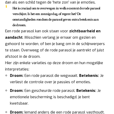
dan als een schild tegen de ‘hete zon’ van je emoties.
Het is cruciaal om te overwegen in welke context de rode parasol
verschijnt. Is het een zonnige dag, of regent het? De
omstandigheden rondom de parasol geven extra betekenis aan
de droom.
Een rode parasol kan ook staan voor
zichtbaarheid en
aandacht
. Misschien verlang je ernaar om gezien en
gehoord te worden, of ben je bang om in de schijnwerpers
te staan. Overweeg of de rode parasol je aantrekt of juist
afstoot in de droom.
Hier zijn enkele variaties op deze droom en hun mogelijke
interpretaties:
Droom:
Een rode parasol die wegwaait.
Betekenis:
Je
verliest de controle over je passies of emoties.
Droom:
Een gescheurde rode parasol.
Betekenis:
Je
emotionele bescherming is beschadigd, je bent
kwetsbaar.
Droom:
Iemand anders die een rode parasol vasthoudt.