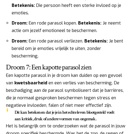
Betekenis:
Die persoon heeft een sterke invloed op je
emoties.
Droom:
Een rode parasol kopen.
Betekenis:
Je neemt
actie om jezelf emotioneel te beschermen.
Droom:
Een rode parasol verliezen.
Betekenis:
Je bent
bereid om je emoties vrijelijk te uiten, zonder
bescherming.
Droom 7: Een kapotte parasol zien
Een kapotte parasol in je droom kan duiden op een gevoel
van
kwetsbaarheid
en een verlies van bescherming. De
beschadiging aan de parasol symboliseert dat je barrières,
die je normaal gesproken beschermen tegen stress en
negatieve invloeden, falen of niet meer effectief zijn.
Dit kan betekenen dat je je in het echte leven blootgesteld voelt
aan kritiek, druk of andere vormen van ongemak.
Het is belangrijk om te onderzoeken wat de parasol in jouw
droom
specifiek
beschermde. Was het de zon, de regen of