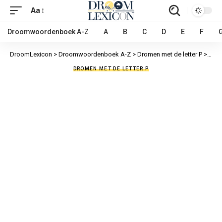
Aa
Droomwoordenboek A-Z
A
B
C
D
E
F
DroomLexicon
>
Droomwoordenboek A-Z
>
Dromen met de letter P
>
Para
DROMEN MET DE LETTER P