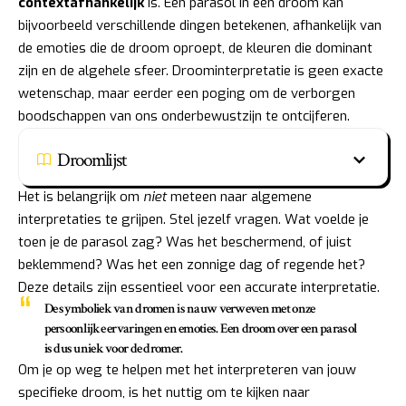
contextafhankelijk
is. Een parasol in een droom kan
bijvoorbeeld verschillende dingen betekenen, afhankelijk van
de emoties die de droom oproept, de kleuren die dominant
zijn en de algehele sfeer. Droominterpretatie is geen exacte
wetenschap, maar eerder een poging om de verborgen
boodschappen van ons onderbewustzijn te ontcijferen.
Droomlijst
Het is belangrijk om
niet
meteen naar algemene
interpretaties te grijpen. Stel jezelf vragen. Wat voelde je
toen je de parasol zag? Was het beschermend, of juist
beklemmend? Was het een zonnige dag of regende het?
Deze details zijn essentieel voor een accurate interpretatie.
De symboliek van dromen is nauw verweven met onze
persoonlijke ervaringen en emoties. Een droom over een parasol
is dus uniek voor de dromer.
Om je op weg te helpen met het interpreteren van jouw
specifieke droom, is het nuttig om te kijken naar