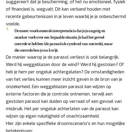
suggereert dat je bescherming, of het nu emotioneel, fysiek
of financieel is, wegvalt. Dit kan verband houden met
recente gebeurtenissen in je leven waarbij je je onbeschermd
voelde.
De meest voorkomende interpretatie is dat je je
angstig en
onzeker
voelt over een bepaalde situatie. Je had het gevoel
controle te hebben (de parasol als symbool van controle), maar
die controle ben je nu kwijt.
De manier waarop je de parasol verliest is ook belangrijk.
Werd hij weggeblazen door de wind? Werd hij gestolen? Of
heb je hem per ongeluk achtergelaten? De omstandigheden
van het verlies kunnen meer inzicht geven in de bron van je
onzekerheid. Een weggeblazen parasol kan wijzen op
externe factoren die je controle ontnemen, terwijl een
gestolen parasol kan duiden op verraad of een gevoel van
misbruik. Het per ongeluk achterlaten van de parasol kan
wijzen op eigen nalatigheid of onachtzaamheid.
Hier zijn enkele specifieke droomscenario’s en hun mogelijke
betekenissen: