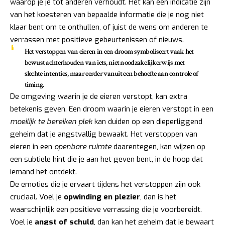
waarop je je tot anderen verhoudt. Het kan een indicatie zijn
van het koesteren van bepaalde informatie die je nog niet
klaar bent om te onthullen, of juist de wens om anderen te
verrassen met positieve gebeurtenissen of nieuws.
Het verstoppen van eieren in een droom symboliseert vaak het
bewust achterhouden van iets, niet noodzakelijkerwijs met
slechte intenties, maar eerder vanuit een behoefte aan controle of
timing.
De omgeving waarin je de eieren verstopt, kan extra
betekenis geven. Een droom waarin je eieren verstopt in een
moeilijk te bereiken plek
kan duiden op een dieperliggend
geheim dat je angstvallig bewaakt. Het verstoppen van
eieren in een
openbare ruimte
daarentegen, kan wijzen op
een subtiele hint die je aan het geven bent, in de hoop dat
iemand het ontdekt.
De emoties die je ervaart tijdens het verstoppen zijn ook
cruciaal. Voel je
opwinding en plezier
, dan is het
waarschijnlijk een positieve verrassing die je voorbereidt.
Voel je
angst of schuld
, dan kan het geheim dat je bewaart