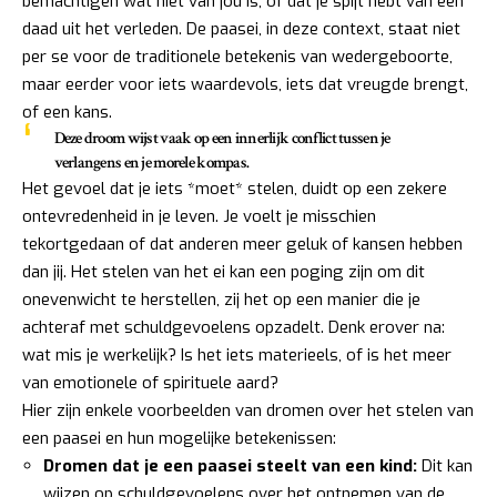
bemachtigen wat niet van jou is, of dat je spijt hebt van een
daad uit het verleden. De paasei, in deze context, staat niet
per se voor de traditionele betekenis van wedergeboorte,
maar eerder voor iets waardevols, iets dat vreugde brengt,
of een kans.
Deze droom wijst vaak op een innerlijk conflict tussen je
verlangens en je morele kompas.
Het gevoel dat je iets *moet* stelen, duidt op een zekere
ontevredenheid in je leven. Je voelt je misschien
tekortgedaan of dat anderen meer geluk of kansen hebben
dan jij. Het stelen van het ei kan een poging zijn om dit
onevenwicht te herstellen, zij het op een manier die je
achteraf met schuldgevoelens opzadelt. Denk erover na:
wat mis je werkelijk? Is het iets materieels, of is het meer
van emotionele of spirituele aard?
Hier zijn enkele voorbeelden van dromen over het stelen van
een paasei en hun mogelijke betekenissen:
Dromen dat je een paasei steelt van een kind:
Dit kan
wijzen op schuldgevoelens over het ontnemen van de