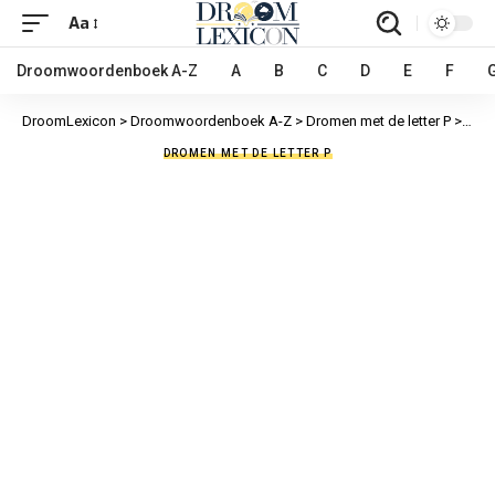
Aa
Droomwoordenboek A-Z
A
B
C
D
E
F
DroomLexicon
>
Droomwoordenboek A-Z
>
Dromen met de letter P
>
Paas
DROMEN MET DE LETTER P