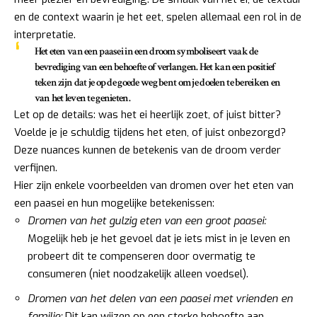
en de context waarin je het eet, spelen allemaal een rol in de
interpretatie.
Het eten van een paasei in een droom symboliseert vaak de
bevrediging van een behoefte of verlangen
. Het kan een positief
teken zijn dat je op de goede weg bent om je doelen te bereiken en
van het leven te genieten.
Let op de details: was het ei heerlijk zoet, of juist bitter?
Voelde je je schuldig tijdens het eten, of juist onbezorgd?
Deze nuances kunnen de betekenis van de droom verder
verfijnen.
Hier zijn enkele voorbeelden van dromen over het eten van
een paasei en hun mogelijke betekenissen:
Dromen van het gulzig eten van een groot paasei:
Mogelijk heb je het gevoel dat je iets mist in je leven en
probeert dit te compenseren door overmatig te
consumeren (niet noodzakelijk alleen voedsel).
Dromen van het delen van een paasei met vrienden en
familie:
Dit kan wijzen op een sterke behoefte aan