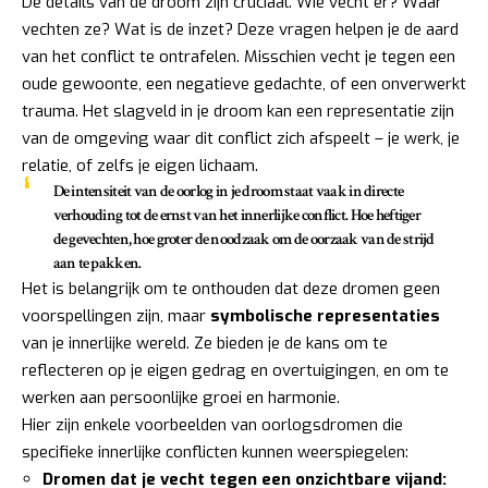
De details van de droom zijn cruciaal. Wie vecht er? Waar
vechten ze? Wat is de inzet? Deze vragen helpen je de aard
van het conflict te ontrafelen. Misschien vecht je tegen een
oude gewoonte, een negatieve gedachte, of een onverwerkt
trauma. Het slagveld in je droom kan een representatie zijn
van de omgeving waar dit conflict zich afspeelt – je werk, je
relatie, of zelfs je eigen lichaam.
De intensiteit van de oorlog in je droom staat vaak in directe
verhouding tot de ernst van het innerlijke conflict. Hoe heftiger
de gevechten, hoe groter de noodzaak om de oorzaak van de strijd
aan te pakken.
Het is belangrijk om te onthouden dat deze dromen geen
voorspellingen zijn, maar
symbolische representaties
van je innerlijke wereld. Ze bieden je de kans om te
reflecteren op je eigen gedrag en overtuigingen, en om te
werken aan persoonlijke groei en harmonie.
Hier zijn enkele voorbeelden van oorlogsdromen die
specifieke innerlijke conflicten kunnen weerspiegelen:
Dromen dat je vecht tegen een onzichtbare vijand: