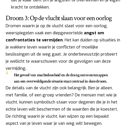
dat je klaar bent om je angsten te overwinnen en je eigen
kracht te ontdekken.
Droom 3: Op de vlucht slaan voor een oorlog
Dromen waarin je op de vlucht slaat voor een oorlog,
weerspiegelen vaak een diepgewortelde
angst om
confrontaties te vermijden
. Het kan duiden op situaties in
je wakkere leven waarin je conflicten of moeilijke
beslissingen uit de weg gaat. Je onderbewustzijn probeert
je wellicht te waarschuwen voor de gevolgen van deze
vermijding.
Het gevoel van machteloosheid en de drang om te ontsnappen
aan een overweldigende situatie staat centraal in deze droom.
De details van de vlucht zijn ook belangrijk. Ben je alleen,
met familie, of een groep vrienden? De mensen met wie je
vlucht, kunnen symbolisch staan voor degenen die je in het
echte leven wilt beschermen of de waarden die je koestert.
De richting waarin je vlucht, kan wijzen op een bepaald
aspect van je leven waar je van weg wilt bewegen.