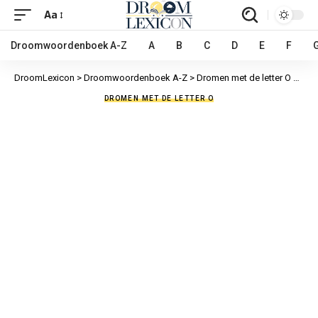
Aa
Droomwoordenboek A-Z
A
B
C
D
E
F
DroomLexicon
>
Droomwoordenboek A-Z
>
Dromen met de letter O
>
Oorl
DROMEN MET DE LETTER O