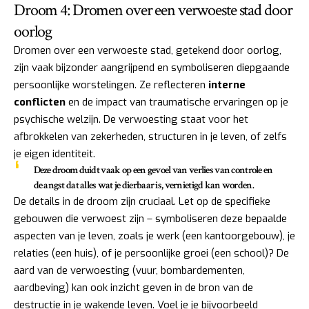
Droom 4: Dromen over een verwoeste stad door
oorlog
Dromen over een verwoeste stad, getekend door oorlog,
zijn vaak bijzonder aangrijpend en symboliseren diepgaande
persoonlijke worstelingen. Ze reflecteren
interne
conflicten
en de impact van traumatische ervaringen op je
psychische welzijn. De verwoesting staat voor het
afbrokkelen van zekerheden, structuren in je leven, of zelfs
je eigen identiteit.
Deze droom duidt vaak op een gevoel van
verlies van controle
en
de angst dat alles wat je dierbaar is, vernietigd kan worden.
De details in de droom zijn cruciaal. Let op de specifieke
gebouwen die verwoest zijn – symboliseren deze bepaalde
aspecten van je leven, zoals je werk (een kantoorgebouw), je
relaties (een huis), of je persoonlijke groei (een school)? De
aard van de verwoesting (vuur, bombardementen,
aardbeving) kan ook inzicht geven in de bron van de
destructie in je wakende leven. Voel je je bijvoorbeeld