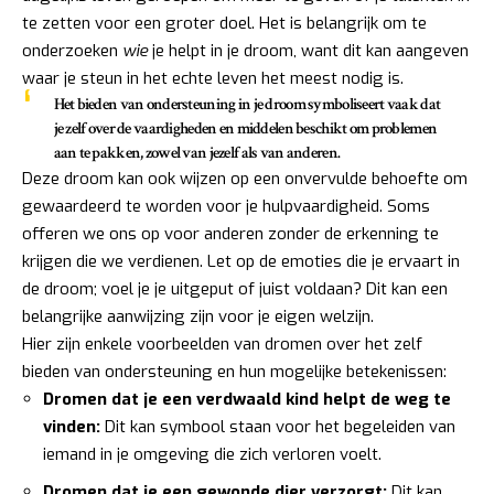
te zetten voor een groter doel. Het is belangrijk om te
onderzoeken
wie
je helpt in je droom, want dit kan aangeven
waar je steun in het echte leven het meest nodig is.
Het bieden van ondersteuning in je droom symboliseert vaak dat
je zelf over de vaardigheden en middelen beschikt om problemen
aan te pakken, zowel van jezelf als van anderen.
Deze droom kan ook wijzen op een onvervulde behoefte om
gewaardeerd te worden voor je hulpvaardigheid. Soms
offeren we ons op voor anderen zonder de erkenning te
krijgen die we verdienen. Let op de emoties die je ervaart in
de droom; voel je je uitgeput of juist voldaan? Dit kan een
belangrijke aanwijzing zijn voor je eigen welzijn.
Hier zijn enkele voorbeelden van dromen over het zelf
bieden van ondersteuning en hun mogelijke betekenissen:
Dromen dat je een verdwaald kind helpt de weg te
vinden:
Dit kan symbool staan voor het begeleiden van
iemand in je omgeving die zich verloren voelt.
Dromen dat je een gewonde dier verzorgt:
Dit kan