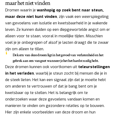
maar het niet vinden
Dromen waarin je
wanhopig op zoek bent naar steun,
maar deze niet kunt vinden
, zijn vaak een weerspiegeling
van gevoelens van isolatie en kwetsbaarheid in je wakende
leven. Ze kunnen duiden op een diepgewortelde angst om er
alleen voor te staan, vooral in moeilijke tijden. Misschien
voel je je
onbegrepen
of alsof je lasten draagt die te zwaar
zijn om alleen te tillen.
De kern van deze droom ligt in het gevoel van verlatenheid en het
gebrek aan een vangnet wanneer je het het hardst nodig hebt.
Deze dromen kunnen ook voortkomen uit
teleurstellingen
in het verleden
, waarbij je steun zocht bij mensen die je in
de steek lieten. Het kan een signaal zijn dat je moeite hebt
om anderen te vertrouwen of dat je bang bent om je
kwetsbaar op te stellen. Het is belangrijk om te
onderzoeken waar deze gevoelens vandaan komen en
manieren te vinden om gezondere relaties op te bouwen.
Hier zijn enkele voorbeelden van deze droom en hun