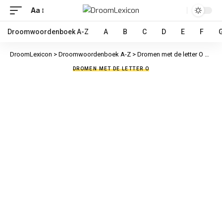
Aa
Droomwoordenboek A-Z
A
B
C
D
E
F
DroomLexicon
>
Droomwoordenboek A-Z
>
Dromen met de letter O
>
Onde
DROMEN MET DE LETTER O