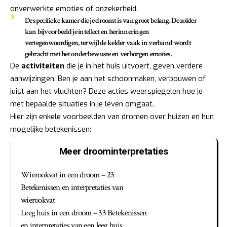
onverwerkte emoties of onzekerheid.
De
specifieke kamer
die je droomt is van groot belang. De zolder
kan bijvoorbeeld je intellect en herinneringen
vertegenwoordigen, terwijl de kelder vaak in verband wordt
gebracht met het onderbewuste en verborgen emoties.
De
activiteiten
die je in het huis uitvoert, geven verdere
aanwijzingen. Ben je aan het schoonmaken, verbouwen of
juist aan het vluchten? Deze acties weerspiegelen hoe je
met bepaalde situaties in je leven omgaat.
Hier zijn enkele voorbeelden van dromen over huizen en hun
mogelijke betekenissen:
Meer droominterpretaties
Wierookvat in een droom – 23
Betekenissen en interpretaties van
wierookvat
Leeg huis in een droom – 33 Betekenissen
en interpretaties van een leeg huis