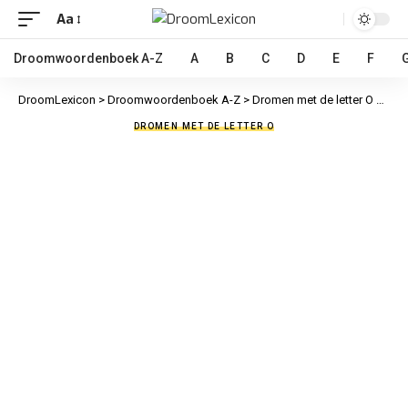
Aa
Droomwoordenboek A-Z
A
B
C
D
E
F
DroomLexicon
>
Droomwoordenboek A-Z
>
Dromen met de letter O
>
Omge
DROMEN MET DE LETTER O