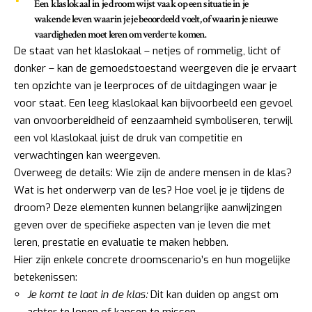
Een klaslokaal in je droom wijst vaak op een situatie in je
wakende leven waarin je je beoordeeld voelt, of waarin je nieuwe
vaardigheden moet leren om verder te komen.
De staat van het klaslokaal – netjes of rommelig, licht of
donker – kan de gemoedstoestand weergeven die je ervaart
ten opzichte van je leerproces of de uitdagingen waar je
voor staat. Een leeg klaslokaal kan bijvoorbeeld een gevoel
van onvoorbereidheid of eenzaamheid symboliseren, terwijl
een vol klaslokaal juist de druk van competitie en
verwachtingen kan weergeven.
Overweeg de details: Wie zijn de andere mensen in de klas?
Wat is het onderwerp van de les? Hoe voel je je tijdens de
droom? Deze elementen kunnen belangrijke aanwijzingen
geven over de specifieke aspecten van je leven die met
leren, prestatie en evaluatie te maken hebben.
Hier zijn enkele concrete droomscenario’s en hun mogelijke
betekenissen:
Je komt te laat in de klas:
Dit kan duiden op angst om
achter te lopen of kansen te missen.