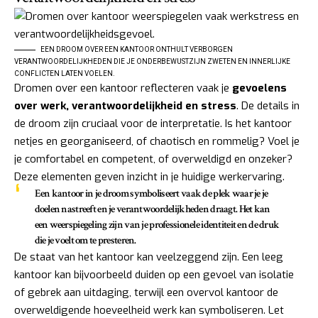
EEN DROOM OVER EEN KANTOOR ONTHULT VERBORGEN
VERANTWOORDELIJKHEDEN DIE JE ONDERBEWUSTZIJN ZWETEN EN INNERLIJKE
CONFLICTEN LATEN VOELEN.
Dromen over een kantoor reflecteren vaak je
gevoelens
over werk, verantwoordelijkheid en stress
. De details in
de droom zijn cruciaal voor de interpretatie. Is het kantoor
netjes en georganiseerd, of chaotisch en rommelig? Voel je
je comfortabel en competent, of overweldigd en onzeker?
Deze elementen geven inzicht in je huidige werkervaring.
Een kantoor in je droom symboliseert vaak de plek waar je je
doelen nastreeft en je verantwoordelijkheden draagt
. Het kan
een weerspiegeling zijn van je professionele identiteit en de druk
die je voelt om te presteren.
De staat van het kantoor kan veelzeggend zijn. Een leeg
kantoor kan bijvoorbeeld duiden op een gevoel van isolatie
of gebrek aan uitdaging, terwijl een overvol kantoor de
overweldigende hoeveelheid werk kan symboliseren. Let