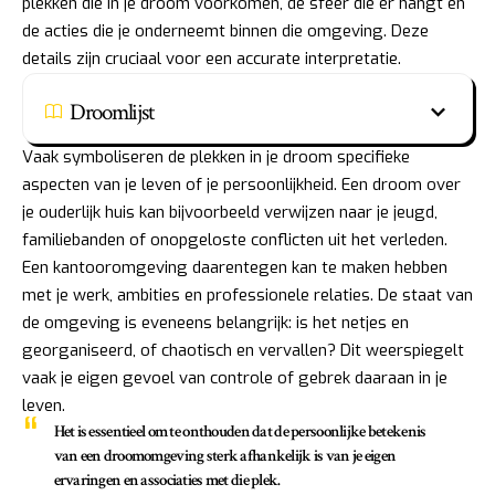
plekken die in je droom voorkomen, de sfeer die er hangt en
de acties die je onderneemt binnen die omgeving. Deze
details zijn cruciaal voor een accurate interpretatie.
Droomlijst
Vaak symboliseren de plekken in je droom specifieke
aspecten van je leven of je persoonlijkheid. Een droom over
je ouderlijk huis kan bijvoorbeeld verwijzen naar je jeugd,
familiebanden of onopgeloste conflicten uit het verleden.
Een kantooromgeving daarentegen kan te maken hebben
met je werk, ambities en professionele relaties. De staat van
de omgeving is eveneens belangrijk: is het netjes en
georganiseerd, of chaotisch en vervallen? Dit weerspiegelt
vaak je eigen gevoel van controle of gebrek daaraan in je
leven.
Het is essentieel om te onthouden dat de persoonlijke betekenis
van een droomomgeving sterk afhankelijk is van je eigen
ervaringen en associaties met die plek.