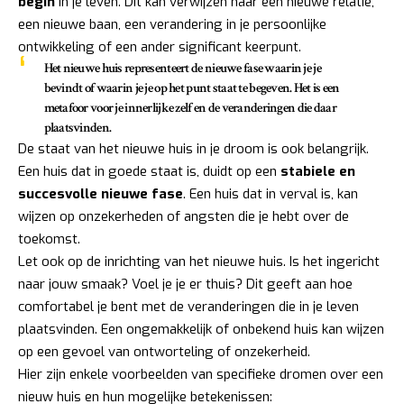
begin
in je leven. Dit kan verwijzen naar een nieuwe relatie,
een nieuwe baan, een verandering in je persoonlijke
ontwikkeling of een ander significant keerpunt.
Het nieuwe huis representeert de
nieuwe fase
waarin je je
bevindt of waarin je je op het punt staat te begeven. Het is een
metafoor voor je innerlijke zelf en de veranderingen die daar
plaatsvinden.
De staat van het nieuwe huis in je droom is ook belangrijk.
Een huis dat in goede staat is, duidt op een
stabiele en
succesvolle nieuwe fase
. Een huis dat in verval is, kan
wijzen op onzekerheden of angsten die je hebt over de
toekomst.
Let ook op de inrichting van het nieuwe huis. Is het ingericht
naar jouw smaak? Voel je je er thuis? Dit geeft aan hoe
comfortabel je bent met de veranderingen die in je leven
plaatsvinden. Een ongemakkelijk of onbekend huis kan wijzen
op een gevoel van ontworteling of onzekerheid.
Hier zijn enkele voorbeelden van specifieke dromen over een
nieuw huis en hun mogelijke betekenissen: