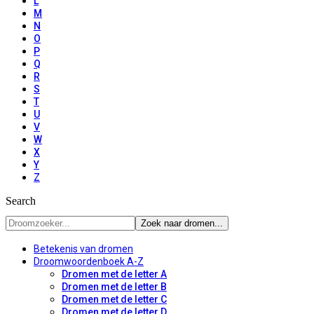
L
M
N
O
P
Q
R
S
T
U
V
W
X
Y
Z
Search
Betekenis van dromen
Droomwoordenboek A-Z
Dromen met de letter A
Dromen met de letter B
Dromen met de letter C
Dromen met de letter D