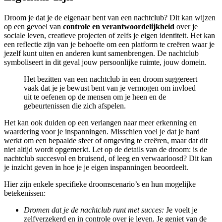
Droom je dat je de eigenaar bent van een nachtclub? Dit kan wijzen
op een gevoel van
controle en verantwoordelijkheid
over je
sociale leven, creatieve projecten of zelfs je eigen identiteit. Het kan
een reflectie zijn van je behoefte om een platform te creëren waar je
jezelf kunt uiten en anderen kunt samenbrengen. De nachtclub
symboliseert in dit geval jouw persoonlijke ruimte, jouw domein.
Het bezitten van een nachtclub in een droom suggereert
vaak dat je je bewust bent van je vermogen om invloed
uit te oefenen op de mensen om je heen en de
gebeurtenissen die zich afspelen.
Het kan ook duiden op een verlangen naar meer erkenning en
waardering voor je inspanningen. Misschien voel je dat je hard
werkt om een bepaalde sfeer of omgeving te creëren, maar dat dit
niet altijd wordt opgemerkt. Let op de details van de droom: is de
nachtclub succesvol en bruisend, of leeg en verwaarloosd? Dit kan
je inzicht geven in hoe je je eigen inspanningen beoordeelt.
Hier zijn enkele specifieke droomscenario’s en hun mogelijke
betekenissen:
Dromen dat je de nachtclub runt met succes:
Je voelt je
zelfverzekerd en in controle over je leven. Je geniet van de