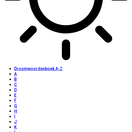
Droomwoordenboek A-Z
A
B
C
D
E
F
G
H
I
J
K