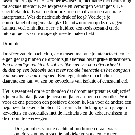
fascinerend kijkje in ons onderbewustzijn, met name met betrekking
tot sociale interactie, zelfexpressie en verborgen verlangens. De
specifieke details van de droom zijn cruciaal voor een accurate
interpretatie. Was de nachtclub druk of leeg? Voelde je je
comfortabel of ongemakkelijk? De antwoorden op deze vragen
kunnen veel onthullen over je huidige gemoedstoestand en de
uitdagingen waar je mogelijk mee te maken hebt.
Droomlijst
De sfeer van de nachtclub, de mensen met wie je interacteert, en je
eigen gedrag binnen de droom zijn allemaal belangrijke indicatoren.
Een levendige nachtclub vol vrolijke mensen kan bijvoorbeeld
duiden op een behoefte aan meer sociale interactie en het aangaan
van nieuwe vriendschappen.
Een lege, donkere nachtclub
daarentegen kan wijzen op gevoelens van isolatie of eenzaamheid.
Het is essentieel om te onthouden dat droominterpretaties subjectief
zijn en afhankelijk van je persoonlijke ervaringen en emoties. Wat
voor de ene persoon een positieve droom is, kan voor de andere een
negatieve betekenis hebben. Daarom is het belangrijk om je eigen
gevoelens en associaties met de nachtclub en de gebeurtenissen in
de droom te overwegen.
De symboliek van de nachtclub in dromen draait vaak
om de spanning tussen je publieke persona en je meer