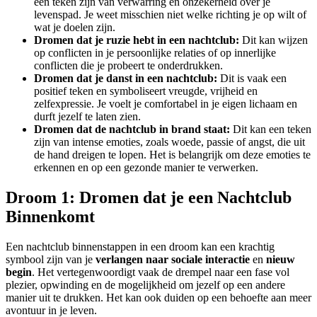
een teken zijn van verwarring en onzekerheid over je
levenspad. Je weet misschien niet welke richting je op wilt of
wat je doelen zijn.
Dromen dat je ruzie hebt in een nachtclub:
Dit kan wijzen
op conflicten in je persoonlijke relaties of op innerlijke
conflicten die je probeert te onderdrukken.
Dromen dat je danst in een nachtclub:
Dit is vaak een
positief teken en symboliseert vreugde, vrijheid en
zelfexpressie. Je voelt je comfortabel in je eigen lichaam en
durft jezelf te laten zien.
Dromen dat de nachtclub in brand staat:
Dit kan een teken
zijn van intense emoties, zoals woede, passie of angst, die uit
de hand dreigen te lopen. Het is belangrijk om deze emoties te
erkennen en op een gezonde manier te verwerken.
Droom 1: Dromen dat je een Nachtclub
Binnenkomt
Een nachtclub binnenstappen in een droom kan een krachtig
symbool zijn van je
verlangen naar sociale interactie
en
nieuw
begin
. Het vertegenwoordigt vaak de drempel naar een fase vol
plezier, opwinding en de mogelijkheid om jezelf op een andere
manier uit te drukken. Het kan ook duiden op een behoefte aan meer
avontuur in je leven.