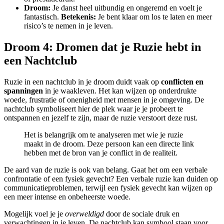
Droom:
Je danst heel uitbundig en ongeremd en voelt je
fantastisch.
Betekenis:
Je bent klaar om los te laten en meer
risico’s te nemen in je leven.
Droom 4: Dromen dat je Ruzie hebt in
een Nachtclub
Ruzie in een nachtclub in je droom duidt vaak op
conflicten en
spanningen
in je waakleven. Het kan wijzen op onderdrukte
woede, frustratie of onenigheid met mensen in je omgeving. De
nachtclub symboliseert hier de plek waar je je probeert te
ontspannen en jezelf te zijn, maar de ruzie verstoort deze rust.
Het is belangrijk om te analyseren met wie je ruzie
maakt in de droom. Deze persoon kan een directe link
hebben met de bron van je conflict in de realiteit.
De aard van de ruzie is ook van belang. Gaat het om een verbale
confrontatie of een fysiek gevecht? Een verbale ruzie kan duiden op
communicatieproblemen, terwijl een fysiek gevecht kan wijzen op
een meer intense en onbeheerste woede.
Mogelijk voel je je
overweldigd
door de sociale druk en
verwachtingen in je leven. De nachtclub kan symbool staan voor