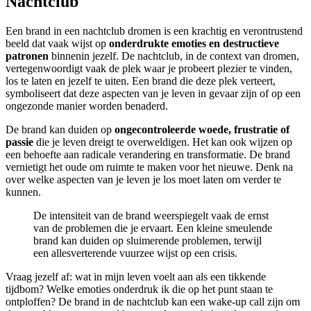
Nachtclub
Een brand in een nachtclub dromen is een krachtig en verontrustend
beeld dat vaak wijst op
onderdrukte emoties en destructieve
patronen
binnenin jezelf. De nachtclub, in de context van dromen,
vertegenwoordigt vaak de plek waar je probeert plezier te vinden,
los te laten en jezelf te uiten. Een brand die deze plek verteert,
symboliseert dat deze aspecten van je leven in gevaar zijn of op een
ongezonde manier worden benaderd.
De brand kan duiden op
ongecontroleerde woede, frustratie of
passie
die je leven dreigt te overweldigen. Het kan ook wijzen op
een behoefte aan radicale verandering en transformatie. De brand
vernietigt het oude om ruimte te maken voor het nieuwe. Denk na
over welke aspecten van je leven je los moet laten om verder te
kunnen.
De intensiteit van de brand weerspiegelt vaak de ernst
van de problemen die je ervaart. Een kleine smeulende
brand kan duiden op sluimerende problemen, terwijl
een allesverterende vuurzee wijst op een crisis.
Vraag jezelf af: wat in mijn leven voelt aan als een tikkende
tijdbom? Welke emoties onderdruk ik die op het punt staan te
ontploffen? De brand in de nachtclub kan een wake-up call zijn om