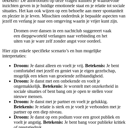
bekeken? De antwoorden op deze vragen kunnen je waardevolle
inzichten geven in je huidige emotionele staat en je relatie tot sociale
situaties. Het kan ook wijzen op een behoefte aan meer spontaniteit
en plezier in je leven. Misschien onderdruk je bepaalde aspecten van
jezelf en verlang je naar een omgeving waarin je vrijer kunt zijn.
Dromen over dansen in een nachtclub suggereert vaak
een diepgeworteld verlangen naar verbinding en het
uiten van je ware zelf zonder angst voor oordeel.
Hier zijn enkele specifieke scenario’s en hun mogelijke
interpretaties:
Droom:
Je danst alleen en voelt je vrij.
Betekenis:
Je bent
comfortabel met jezelf en geniet van je eigen gezelschap,
mogelijk een teken van groeiende zelfstandigheid.
Droom:
Je danst met een onbekende en voelt je
ongemakkelijk.
Betekenis:
Je worstelt met onzekerheid in
sociale situaties of bent bang om je open te stellen voor
nieuwe mensen.
Droom:
Je danst met je partner en voelt je gelukkig.
Betekenis:
Je relatie is sterk en je voelt je verbonden met je
partner op een diep niveau.
Droom:
Je danst op een podium voor een groot publiek en
voelt je angstig.
Betekenis:
Je bent bang voor publieke kritiek
of prestatiedruk.