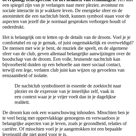
een spiegel zijn van je verlangen naar meer plezier, avontuur en
sociale interactie in je wakkere leven. De energieke sfeer en de
anonimiteit die een nachtclub biedt, kunnen symbool staan voor de
aspecten van jezelf die je normaal gesproken verborgen houdt of
onderdrukt.
Het is belangrijk om te letten op de details van de droom. Voel je je
comfortabel en op je gemak, of juist ongemakkelijk en overweldigd?
De mensen met wie je bent, de muziek die speelt, en de algemene
sfeer van de club, geven allemaal belangrijke aanwijzingen over de
boodschap van de droom. Een volle, bruisende nachtclub kan
bijvoorbeeld duiden op een behoefte aan meer sociaal contact,
terwijl een lege, verlaten club juist kan wijzen op gevoelens van
eenzaamheid of isolatie.
De nachtclub symboliseert in essentie de zoektocht naar
plezier en de expressie van je innerlijke zelf, vaak in
een context waar je je vrijer voelt dan in je dagelijkse
realiteit.
De droom kan ook een waarschuwing inhouden. Misschien ben je
te veel bezig met oppervlakkige genoegens en verwaarloos je
belangrijke aspecten van je leven, zoals je gezondheid, relaties of
carrière. Of misschien voel je je aangetrokken tot een bepaalde
levensstijl die niet goed voor je is.