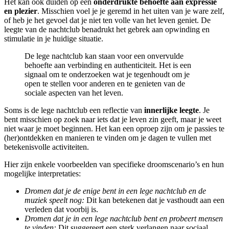
Het kan ook duiden op een
onderdrukte behoefte aan expressie
en plezier
. Misschien voel je je geremd in het uiten van je ware zelf,
of heb je het gevoel dat je niet ten volle van het leven geniet. De
leegte van de nachtclub benadrukt het gebrek aan opwinding en
stimulatie in je huidige situatie.
De lege nachtclub kan staan voor een onvervulde
behoefte aan verbinding en authenticiteit. Het is een
signaal om te onderzoeken wat je tegenhoudt om je
open te stellen voor anderen en te genieten van de
sociale aspecten van het leven.
Soms is de lege nachtclub een reflectie van
innerlijke leegte
. Je
bent misschien op zoek naar iets dat je leven zin geeft, maar je weet
niet waar je moet beginnen. Het kan een oproep zijn om je passies te
(her)ontdekken en manieren te vinden om je dagen te vullen met
betekenisvolle activiteiten.
Hier zijn enkele voorbeelden van specifieke droomscenario’s en hun
mogelijke interpretaties:
Dromen dat je de enige bent in een lege nachtclub en de
muziek speelt nog:
Dit kan betekenen dat je vasthoudt aan een
verleden dat voorbij is.
Dromen dat je in een lege nachtclub bent en probeert mensen
te vinden:
Dit suggereert een sterk verlangen naar sociaal