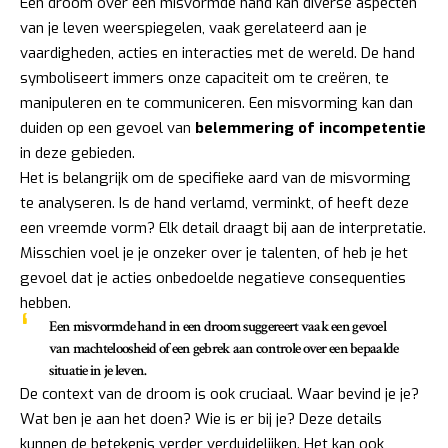
Een droom over een misvormde hand kan diverse aspecten
van je leven weerspiegelen, vaak gerelateerd aan je
vaardigheden, acties en interacties met de wereld. De hand
symboliseert immers onze capaciteit om te creëren, te
manipuleren en te communiceren. Een misvorming kan dan
duiden op een gevoel van
belemmering of incompetentie
in deze gebieden.
Het is belangrijk om de specifieke aard van de misvorming
te analyseren. Is de hand verlamd, verminkt, of heeft deze
een vreemde vorm? Elk detail draagt bij aan de interpretatie.
Misschien voel je je onzeker over je talenten, of heb je het
gevoel dat je acties onbedoelde negatieve consequenties
hebben.
Een misvormde hand in een droom suggereert vaak een gevoel
van machteloosheid of een gebrek aan controle over een bepaalde
situatie in je leven.
De context van de droom is ook cruciaal. Waar bevind je je?
Wat ben je aan het doen? Wie is er bij je? Deze details
kunnen de betekenis verder verduidelijken. Het kan ook