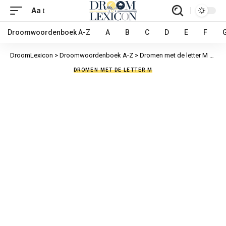
Aa
Droomwoordenboek A-Z
A
B
C
D
E
F
DroomLexicon
>
Droomwoordenboek A-Z
>
Dromen met de letter M
>
Mis
DROMEN MET DE LETTER M