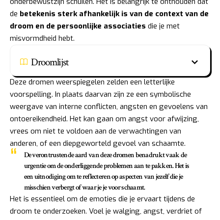
onderbewustzijn schuilen. Het is belangrijk te onthouden dat
de
betekenis sterk afhankelijk is van de context van de
droom en de persoonlijke associaties
die je met
misvormdheid hebt.
Droomlijst
Deze dromen weerspiegelen zelden een letterlijke
voorspelling. In plaats daarvan zijn ze een symbolische
weergave van interne conflicten, angsten en gevoelens van
ontoereikendheid. Het kan gaan om angst voor afwijzing,
vrees om niet te voldoen aan de verwachtingen van
anderen, of een diepgeworteld gevoel van schaamte.
De verontrustende aard van deze dromen benadrukt vaak de
urgentie om de onderliggende problemen aan te pakken. Het is
een uitnodiging om te reflecteren op aspecten van jezelf die je
misschien verbergt of waar je je voor schaamt.
Het is essentieel om de emoties die je ervaart tijdens de
droom te onderzoeken. Voel je walging, angst, verdriet of