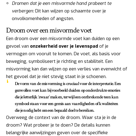
Dromen dat je een misvormde hand probeert te
verbergen:
Dit kan wijzen op schaamte over je
onvolkomenheden of angsten.
Droom over een misvormde voet
Een droom over een misvormde voet kan duiden op een
gevoel van
onzekerheid over je levenspad
of je
vermogen om vooruit te komen. De voet, als basis voor
beweging, symboliseert je richting en stabiliteit. Een
misvorming kan dan wijzen op een verlies van evenwicht of
het gevoel dat je niet stevig staat in je schoenen.
De vorm van de misvorming is cruciaal voor de interpretatie. Een
gezwollen voet kan bijvoorbeeld duiden op onderdrukte emoties
die je letterlijk ‘zwaar’ maken, terwijl een ontbrekende teen kan
symbool staan voor een gemis aan vaardigheden of kwaliteiten
die je nodig hebt om een bepaald doel te bereiken.
Overweeg de context van de droom. Waar sta je in de
droom? Wat probeer je te doen? De details kunnen
belangrijke aanwijzingen geven over de specifieke