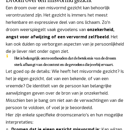
Een droom over een misvormd gezicht kan behoorlijk
verontrustend zijn. Het gezicht is immers het meest
herkenbare en expressieve deel van ons lichaam. Zo’n
droom weerspiegelt vaak gevoelens van
onzekerheid,
angst voor afwijzing of een vervormd zelfbeeld
. Het
kan ook duiden op verborgen aspecten van je persoonlijkheid
die je liever niet onder ogen ziet.
Het is belangrijk om te onthouden dat de betekenis van de droom
sterk afhangt van de context en de gevoelens die je erbij ervaart.
Let goed op de details: Wie heeft het misvormde gezicht? Is
het je eigen gezicht, dat van een bekende, of van een
vreemde? De identiteit van de persoon kan belangrijke
aanwijzingen geven over de bron van je onzekerheid.
Misschien ben je bang om niet aan de verwachtingen van die
persoon te voldoen, of voel je je beoordeeld.
Hier zijn enkele specifieke droomscenario’s en hun mogelijke
interpretaties:
Dromen dat je eigen gezicht misvormd is:
Kan wijzen