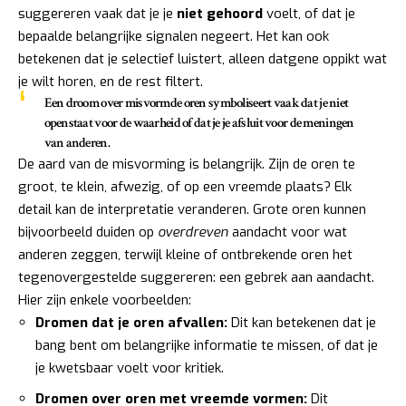
suggereren vaak dat je je
niet gehoord
voelt, of dat je
bepaalde belangrijke signalen negeert. Het kan ook
betekenen dat je selectief luistert, alleen datgene oppikt wat
je wilt horen, en de rest filtert.
Een droom over misvormde oren symboliseert vaak dat je niet
openstaat voor de waarheid of dat je je afsluit voor de meningen
van anderen.
De aard van de misvorming is belangrijk. Zijn de oren te
groot, te klein, afwezig, of op een vreemde plaats? Elk
detail kan de interpretatie veranderen. Grote oren kunnen
bijvoorbeeld duiden op
overdreven
aandacht voor wat
anderen zeggen, terwijl kleine of ontbrekende oren het
tegenovergestelde suggereren: een gebrek aan aandacht.
Hier zijn enkele voorbeelden:
Dromen dat je oren afvallen:
Dit kan betekenen dat je
bang bent om belangrijke informatie te missen, of dat je
je kwetsbaar voelt voor kritiek.
Dromen over oren met vreemde vormen:
Dit