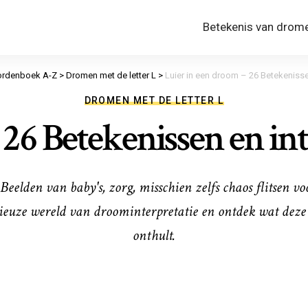
Betekenis van drom
rdenboek A-Z
>
Dromen met de letter L
>
Luier in een droom – 26 Betekenissen
DROMEN MET DE LETTER L
26 Betekenissen en int
 Beelden van baby's, zorg, misschien zelfs chaos flitsen v
ieuze wereld van droominterpretatie en ontdek wat deze 
onthult.