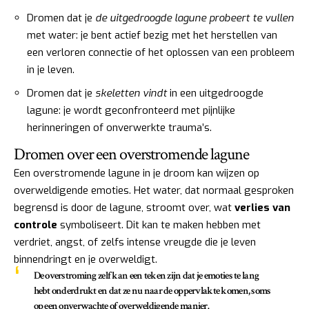
Dromen dat je
de uitgedroogde lagune probeert te vullen
met water: je bent actief bezig met het herstellen van
een verloren connectie of het oplossen van een probleem
in je leven.
Dromen dat je
skeletten vindt
in een uitgedroogde
lagune: je wordt geconfronteerd met pijnlijke
herinneringen of onverwerkte trauma’s.
Dromen over een overstromende lagune
Een overstromende lagune in je droom kan wijzen op
overweldigende emoties. Het water, dat normaal gesproken
begrensd is door de lagune, stroomt over, wat
verlies van
controle
symboliseert. Dit kan te maken hebben met
verdriet, angst, of zelfs intense vreugde die je leven
binnendringt en je overweldigt.
De overstroming zelf kan een teken zijn dat je emoties te lang
hebt onderdrukt en dat ze nu naar de oppervlakte komen, soms
op een onverwachte of overweldigende manier.