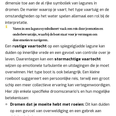
dimensie toe aan de al rijke symboliek van lagunes in
dromen. De manier waarop je vaart, het type vaartuig en de
omstandigheden op het water spelen allemaal een rol bij de
interpretatie.
Varen in een lagune symboliseert vaak een reis door je emoties en
onderbewustzijn, waarbij de boot staat voor je vermogen om
deze emoties te navigeren.
Een
rustige vaartocht
op een spiegelgladde lagune kan
duiden op innerlijke vrede en een gevoel van controle over je
leven. Daarentegen kan een
stormachtige vaartocht
wijzen op emotionele turbulentie en uitdagingen die je moet
overwinnen. Het type boot is ook belangrijk. Een kleine
roeiboot suggereert een persoonlijke reis, terwijl een groot
schip een meer collectieve ervaring kan vertegenwoordigen.
Hier zijn enkele specifieke droomscenario’s en hun mogelijke
betekenissen:
Dromen dat je moeite hebt met roeien:
Dit kan duiden
op een gevoel van overweldiging en een gebrek aan