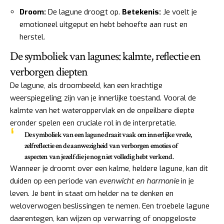
Droom:
De lagune droogt op.
Betekenis:
Je voelt je
emotioneel uitgeput en hebt behoefte aan rust en
herstel.
De symboliek van lagunes: kalmte, reflectie en
verborgen diepten
De lagune, als droombeeld, kan een krachtige
weerspiegeling zijn van je innerlijke toestand. Vooral de
kalmte van het wateroppervlak en de onpeilbare diepte
eronder spelen een cruciale rol in de interpretatie.
De symboliek van een lagune draait vaak om
innerlijke vrede
,
zelfreflectie
en de aanwezigheid van
verborgen emoties
of
aspecten van jezelf die je nog niet volledig hebt verkend.
Wanneer je droomt over een kalme, heldere lagune, kan dit
duiden op een periode van
evenwicht en harmonie
in je
leven. Je bent in staat om helder na te denken en
weloverwogen beslissingen te nemen. Een troebele lagune
daarentegen, kan wijzen op verwarring of onopgeloste