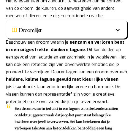
Het is essentieel om aandacht te besteden aan de context
van de droom, de kleuren, de aanwezigheid van andere
mensen of dieren, en je eigen emotionele reactie.
Droomlijst
Beschouw een droom waarin je
eenzam en verloren bent
in een uitgestrekte, donkere lagune
. Dit kan duiden op
een gevoel van isolatie en eenzaamheid in je waakleven. Het
kan ook een reflectie zijn van onverwerkte emoties die je
probeert te vermijden. Daarentegen kan een droom over een
heldere, kalme lagune gevuld met kleurrijke vissen
juist symbool staan voor innerlijke vrede en harmonie. De
vissen kunnen dan representatief zijn voor je creatieve
potentieel en de overvloed die je in je leven ervaart.
Een droom waarin je
duikt in een lagune en onbekende schatten
ontdekt
, suggereert vaak dat je op het punt staat belangrijke
inzichten over jezelf te verwerven. Het kan betekenen dat je
verborgen talenten aan het ontdekken bent of dat je een lang