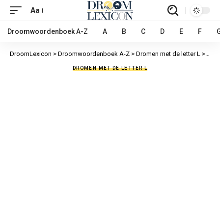
Aa
Droomwoordenboek A-Z
A
B
C
D
E
F
DroomLexicon
>
Droomwoordenboek A-Z
>
Dromen met de letter L
>
Lagu
DROMEN MET DE LETTER L