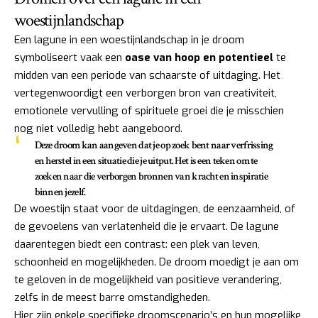
woestijnlandschap
Een lagune in een woestijnlandschap in je droom
symboliseert vaak een
oase van hoop en potentieel
te
midden van een periode van schaarste of uitdaging. Het
vertegenwoordigt een verborgen bron van creativiteit,
emotionele vervulling of spirituele groei die je misschien
nog niet volledig hebt aangeboord.
Deze droom kan aangeven dat je op zoek bent naar verfrissing
en herstel in een situatie die je uitput. Het is een teken om te
zoeken naar die verborgen bronnen van kracht en inspiratie
binnen jezelf.
De woestijn staat voor de uitdagingen, de eenzaamheid, of
de gevoelens van verlatenheid die je ervaart. De lagune
daarentegen biedt een contrast: een plek van leven,
schoonheid en mogelijkheden. De droom moedigt je aan om
te geloven in de mogelijkheid van positieve verandering,
zelfs in de meest barre omstandigheden.
Hier zijn enkele specifieke droomscenario’s en hun mogelijke