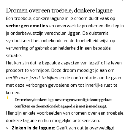
Dromen over een troebele, donkere lagune
Een troebele, donkere lagune in je droom duidt vaak op
verborgen emoties
en onverwerkte problemen die diep in
je onderbewustzijn verscholen liggen. De duisternis
symboliseert het onbekende en de troebelheid wijst op
verwarring of gebrek aan helderheid in een bepaalde
situatie.
Het kan zijn dat je bepaalde aspecten van jezelf of je leven
probeert te vermijden. Deze droom moedigt je aan om
eerlijk naar jezelf te kijken
en de confrontatie aan te gaan
met deze verborgen gevoelens om tot innerlijke rust te
komen.
De troebele, donkere lagune vertegenwoordigt de onopgeloste
conflicten en de emotionele bagage die je met je meedraagt.
Hier zijn enkele voorbeelden van dromen over een troebele,
donkere lagune en hun mogelijke betekenissen:
Zinken in de lagune:
Geeft aan dat je overweldigd