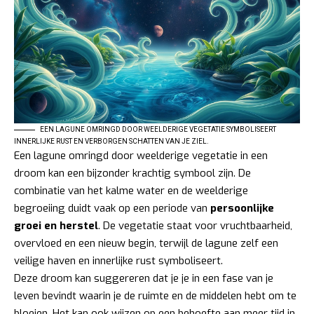
EEN LAGUNE OMRINGD DOOR WEELDERIGE VEGETATIE SYMBOLISEERT
INNERLIJKE RUST EN VERBORGEN SCHATTEN VAN JE ZIEL.
Een lagune omringd door weelderige vegetatie in een
droom kan een bijzonder krachtig symbool zijn. De
combinatie van het kalme water en de weelderige
begroeiing duidt vaak op een periode van
persoonlijke
groei en herstel
. De vegetatie staat voor vruchtbaarheid,
overvloed en een nieuw begin, terwijl de lagune zelf een
veilige haven en innerlijke rust symboliseert.
Deze droom kan suggereren dat je je in een fase van je
leven bevindt waarin je de ruimte en de middelen hebt om te
bloeien. Het kan ook wijzen op een behoefte aan meer tijd in