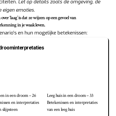
citeiten.
Let op details zoals de omgeving, de
e eigen emoties.
er ‘laag’ is dat ze wijzen op een gevoel van
rkenning in je waakleven.
cenario’s en hun mogelijke betekenissen:
droominterpretaties
teen in een droom – 26
Leeg huis in een droom – 33
nissen en interpretaties
Betekenissen en interpretaties
 slijpsteen
van een leeg huis