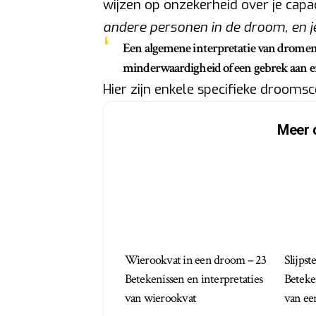
wijzen op onzekerheid over je capa
andere personen in de droom, en j
Een algemene interpretatie van dromen ov
minderwaardigheid of een gebrek aan e
Hier zijn enkele specifieke drooms
Meer 
Wierookvat in een droom – 23
Slijps
Betekenissen en interpretaties
Beteke
van wierookvat
van een