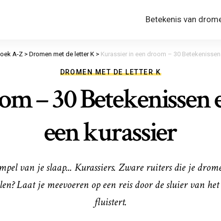
Betekenis van drom
oek A-Z
>
Dromen met de letter K
>
Kurassier in een droom – 30 Betekenissen 
DROMEN MET DE LETTER K
oom – 30 Betekenissen e
een kurassier
mpel van je slaap... Kurassiers. Zware ruiters die je dr
len? Laat je meevoeren op een reis door de sluier van h
fluistert.