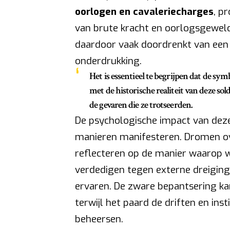
oorlogen en cavaleriecharges
, p
van brute kracht en oorlogsgeweld
daardoor vaak doordrenkt van een g
onderdrukking.
Het is essentieel te begrijpen dat de sy
met de historische realiteit van deze sol
de gevaren die ze trotseerden.
De psychologische impact van deze
manieren manifesteren. Dromen ov
reflecteren op de manier waarop 
verdedigen tegen externe dreiginge
ervaren. De zware bepantsering ka
terwijl het paard de driften en in
beheersen.