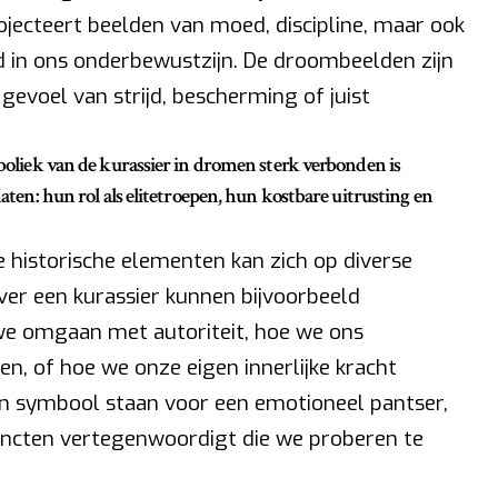
rojecteert beelden van moed, discipline, maar ook
 in ons onderbewustzijn. De droombeelden zijn
evoel van strijd, bescherming of juist
mboliek van de kurassier in dromen sterk verbonden is
daten: hun rol als elitetroepen, hun kostbare uitrusting en
 historische elementen kan zich op diverse
er een kurassier kunnen bijvoorbeeld
we omgaan met autoriteit, hoe we ons
n, of hoe we onze eigen innerlijke kracht
n symbool staan voor een emotioneel pantser,
stincten vertegenwoordigt die we proberen te