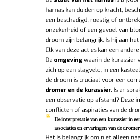
harnas kan duiden op kracht, bes
een beschadigd, roestig of ontbre
onzekerheid of een gevoel van blo
droom zijn belangrijk. Is hij aan het
Elk van deze acties kan een ander
De
omgeving
waarin de kurassier v
zich op een slagveld, in een kaste
de droom is cruciaal voor een corr
dromer en de kurassier
. Is er sp
een observatie op afstand? Deze int
conflicten of aspiraties van de dro
De interpretatie van een kurassier in ee
associaties en ervaringen van de dromer
Het is belangrijk om niet alleen n