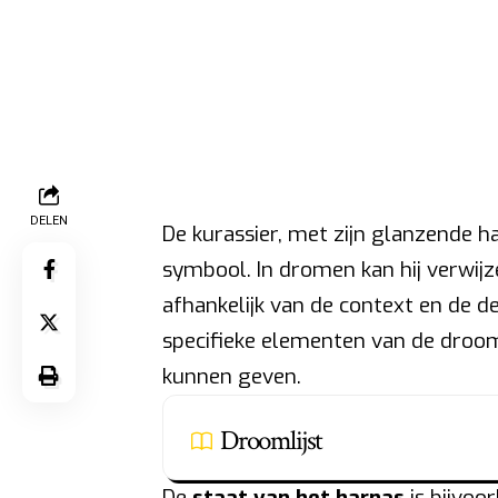
DELEN
De kurassier, met zijn glanzende ha
symbool. In dromen kan hij verwijz
afhankelijk van de context en de d
specifieke elementen van de droom
kunnen geven.
Droomlijst
De
staat van het harnas
is bijvoo