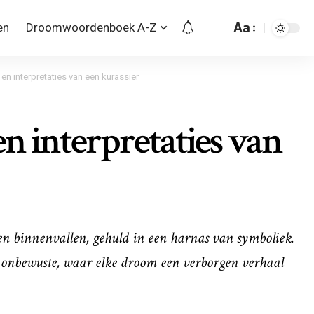
Aa
en
Droomwoordenboek A-Z
en interpretaties van een kurassier
n interpretaties van
omen binnenvallen, gehuld in een harnas van symboliek.
et onbewuste, waar elke droom een verborgen verhaal