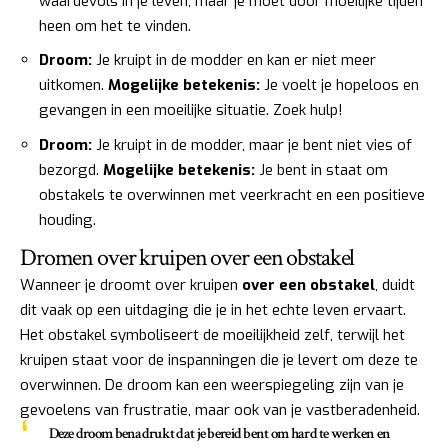
waardevols in je leven, maar je moet door moeilijke tijden
heen om het te vinden.
Droom:
Je kruipt in de modder en kan er niet meer
uitkomen.
Mogelijke betekenis:
Je voelt je hopeloos en
gevangen in een moeilijke situatie. Zoek hulp!
Droom:
Je kruipt in de modder, maar je bent niet vies of
bezorgd.
Mogelijke betekenis:
Je bent in staat om
obstakels te overwinnen met veerkracht en een positieve
houding.
Dromen over kruipen over een obstakel
Wanneer je droomt over kruipen
over een obstakel
, duidt
dit vaak op een uitdaging die je in het echte leven ervaart.
Het obstakel symboliseert de moeilijkheid zelf, terwijl het
kruipen staat voor de inspanningen die je levert om deze te
overwinnen. De droom kan een weerspiegeling zijn van je
gevoelens van frustratie, maar ook van je vastberadenheid.
Deze droom benadrukt dat je bereid bent om hard te werken en