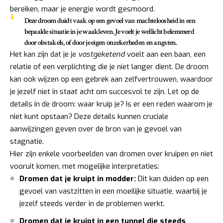
bereiken, maar je energie wordt gesmoord.
Deze droom duidt vaak op een gevoel van machteloosheid in een
bepaalde situatie in je waakleven. Je voelt je wellicht belemmerd
door obstakels, of door je eigen onzekerheden en angsten.
Het kan zijn dat je je
vastgeketend
voelt aan een baan, een
relatie of een verplichting die je niet langer dient. De droom
kan ook wijzen op een gebrek aan zelfvertrouwen, waardoor
je jezelf niet in staat acht om succesvol te zijn. Let op de
details in de droom: waar kruip je? Is er een reden waarom je
niet kunt opstaan? Deze details kunnen cruciale
aanwijzingen geven over de bron van je gevoel van
stagnatie.
Hier zijn enkele voorbeelden van dromen over kruipen en niet
vooruit komen, met mogelijke interpretaties:
Dromen dat je kruipt in modder:
Dit kan duiden op een
gevoel van vastzitten in een moeilijke situatie, waarbij je
jezelf steeds verder in de problemen werkt.
Dromen dat je kruipt in een tunnel die steeds