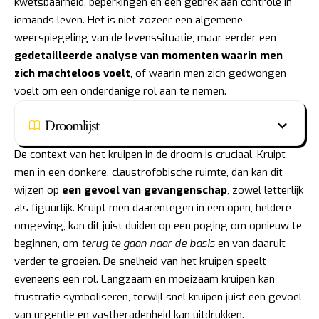
kwetsbaarheid, beperkingen en een gebrek aan controle in
iemands leven. Het is niet zozeer een algemene
weerspiegeling van de levenssituatie, maar eerder een
gedetailleerde analyse van momenten waarin men
zich machteloos voelt
, of waarin men zich gedwongen
voelt om een onderdanige rol aan te nemen.
Droomlijst
De context van het kruipen in de droom is cruciaal. Kruipt
men in een donkere, claustrofobische ruimte, dan kan dit
wijzen op
een gevoel van gevangenschap
, zowel letterlijk
als figuurlijk. Kruipt men daarentegen in een open, heldere
omgeving, kan dit juist duiden op een poging om opnieuw te
beginnen, om
terug te gaan naar de basis
en van daaruit
verder te groeien. De snelheid van het kruipen speelt
eveneens een rol. Langzaam en moeizaam kruipen kan
frustratie symboliseren, terwijl snel kruipen juist een gevoel
van urgentie en vastberadenheid kan uitdrukken.