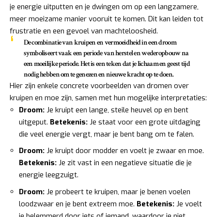
je energie uitputten en je dwingen om op een langzamere,
meer moeizame manier vooruit te komen. Dit kan leiden tot
frustratie en een gevoel van machteloosheid.
De combinatie van kruipen en vermoeidheid in een droom
symboliseert vaak een periode van herstel en wederopbouw na
een moeilijke periode. Het is een teken dat je lichaam en geest tijd
nodig hebben om te genezen en nieuwe kracht op te doen.
Hier zijn enkele concrete voorbeelden van dromen over
kruipen en moe zijn, samen met hun mogelijke interpretaties:
Droom:
Je kruipt een lange, steile heuvel op en bent
uitgeput.
Betekenis:
Je staat voor een grote uitdaging
die veel energie vergt, maar je bent bang om te falen.
Droom:
Je kruipt door modder en voelt je zwaar en moe.
Betekenis:
Je zit vast in een negatieve situatie die je
energie leegzuigt.
Droom:
Je probeert te kruipen, maar je benen voelen
loodzwaar en je bent extreem moe.
Betekenis:
Je voelt
je belemmerd door iets of iemand, waardoor je niet