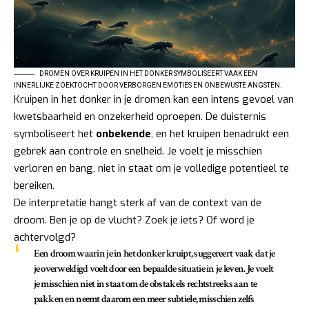
DROMEN OVER KRUIPEN IN HET DONKER SYMBOLISEERT VAAK EEN
INNERLIJKE ZOEKTOCHT DOOR VERBORGEN EMOTIES EN ONBEWUSTE ANGSTEN.
Kruipen in het donker in je dromen kan een intens gevoel van
kwetsbaarheid en onzekerheid oproepen. De duisternis
symboliseert het
onbekende
, en het kruipen benadrukt een
gebrek aan controle en snelheid. Je voelt je misschien
verloren en bang, niet in staat om je volledige potentieel te
bereiken.
De interpretatie hangt sterk af van de context van de
droom. Ben je op de vlucht? Zoek je iets? Of word je
achtervolgd?
Een droom waarin je in het donker kruipt, suggereert vaak dat je
je overweldigd voelt door een bepaalde situatie in je leven. Je voelt
je misschien niet in staat om de obstakels rechtstreeks aan te
pakken en neemt daarom een meer subtiele, misschien zelfs