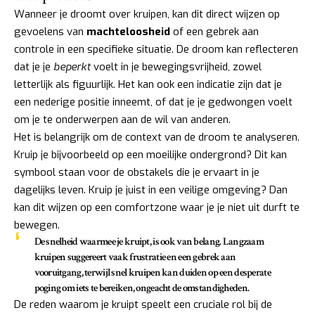
Wanneer je droomt over kruipen, kan dit direct wijzen op
gevoelens van
machteloosheid
of een gebrek aan
controle in een specifieke situatie. De droom kan reflecteren
dat je je
beperkt
voelt in je bewegingsvrijheid, zowel
letterlijk als figuurlijk. Het kan ook een indicatie zijn dat je
een nederige positie inneemt, of dat je je gedwongen voelt
om je te onderwerpen aan de wil van anderen.
Het is belangrijk om de context van de droom te analyseren.
Kruip je bijvoorbeeld op een moeilijke ondergrond? Dit kan
symbool staan voor de obstakels die je ervaart in je
dagelijks leven. Kruip je juist in een veilige omgeving? Dan
kan dit wijzen op een comfortzone waar je je niet uit durft te
bewegen.
De snelheid waarmee je kruipt, is ook van belang. Langzaam
kruipen suggereert vaak frustratie en een gebrek aan
vooruitgang, terwijl snel kruipen kan duiden op een desperate
poging om iets te bereiken, ongeacht de omstandigheden.
De reden waarom je kruipt speelt een cruciale rol bij de