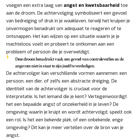
voegen een extra laag van
angst en kwetsbaarheid
toe
aan de droom. De achtervolging symboliseert een gevoel
van bedreiging of druk in je waakleven, terwijl het kruipen je
onvermogen benadrukt om adequaat te reageren of te
ontsnappen. Het kan wijzen op een situatie waarin je je
machteloos voelt en probeert te ontkomen aan een
probleem of persoon die je overweldigt.
Deze droom benadrukt vaak een gevoel van
controleverlies
en de
angst om niet in staat te zijn jezelf te verdedigen.
De achtervolger kan verschillende vormen aannemen: een
persoon, een dier, of zelfs een abstracte dreiging. De
identiteit van de achtervolger is cruciaal voor de
interpretatie. Is het iemand die je kent? Vertegenwoordigt
het een bepaalde angst of onzekerheid in je leven? De
omgeving waarin je kruipt en wordt achtervolgd, speelt ook
een rol. Is het een bekende plek, of een onbekende, enge
omgeving? Dit kan je meer vertellen over de bron van je
angst.