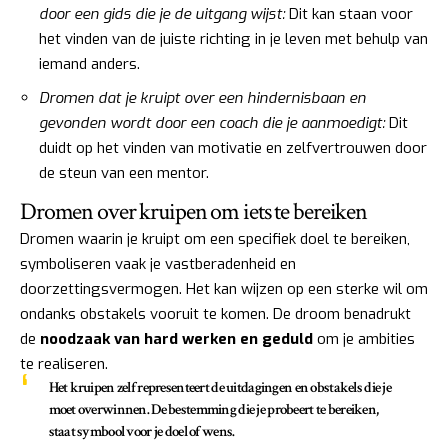
door een gids die je de uitgang wijst:
Dit kan staan voor
het vinden van de juiste richting in je leven met behulp van
iemand anders.
Dromen dat je kruipt over een hindernisbaan en
gevonden wordt door een coach die je aanmoedigt:
Dit
duidt op het vinden van motivatie en zelfvertrouwen door
de steun van een mentor.
Dromen over kruipen om iets te bereiken
Dromen waarin je kruipt om een specifiek doel te bereiken,
symboliseren vaak je vastberadenheid en
doorzettingsvermogen. Het kan wijzen op een sterke wil om
ondanks obstakels vooruit te komen. De droom benadrukt
de
noodzaak van hard werken en geduld
om je ambities
te realiseren.
Het kruipen zelf representeert de uitdagingen en obstakels die je
moet overwinnen. De bestemming die je probeert te bereiken,
staat symbool voor je doel of wens.