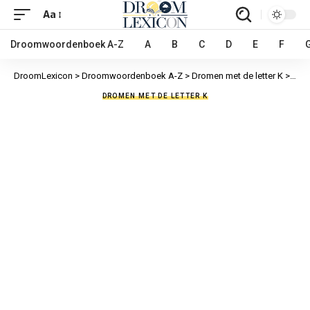
Aa
Droomwoordenboek A-Z
A
B
C
D
E
F
DroomLexicon
>
Droomwoordenboek A-Z
>
Dromen met de letter K
>
Klim
DROMEN MET DE LETTER K