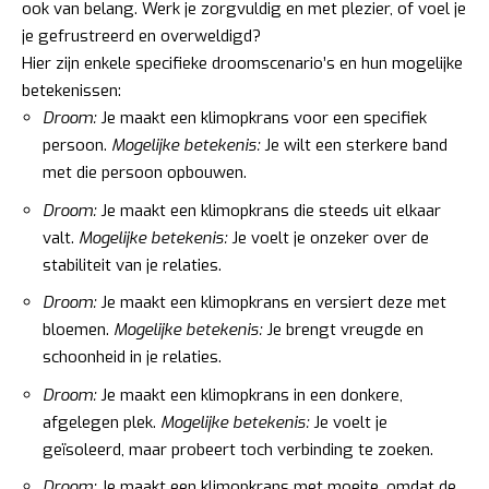
ook van belang. Werk je zorgvuldig en met plezier, of voel je
je gefrustreerd en overweldigd?
Hier zijn enkele specifieke droomscenario’s en hun mogelijke
betekenissen:
Droom:
Je maakt een klimopkrans voor een specifiek
persoon.
Mogelijke betekenis:
Je wilt een sterkere band
met die persoon opbouwen.
Droom:
Je maakt een klimopkrans die steeds uit elkaar
valt.
Mogelijke betekenis:
Je voelt je onzeker over de
stabiliteit van je relaties.
Droom:
Je maakt een klimopkrans en versiert deze met
bloemen.
Mogelijke betekenis:
Je brengt vreugde en
schoonheid in je relaties.
Droom:
Je maakt een klimopkrans in een donkere,
afgelegen plek.
Mogelijke betekenis:
Je voelt je
geïsoleerd, maar probeert toch verbinding te zoeken.
Droom:
Je maakt een klimopkrans met moeite, omdat de