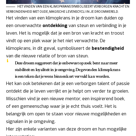
HET VINDEN VAN EEN KLIMOPKRANS SYMBOLISEERT VERBORGEN KRACHT EN
VERBONDENHEID MET OUDE, MAGISCHE LEVENSCYCLI IN JE DROOMWERELD.
Het vinden van een klimopkrans in je droom kan duiden op
een onverwachte
ontdekking
van steun en verbinding in je
leven. Het is mogelijk dat je een bron van kracht en troost
vindt op een plek waar je het niet verwachtte. De
klimopkrans, in dit geval, symboliseert de
bestendigheid
van die nieuwe relatie of bron van steun.
Deze droom suggereert dat je onbewust op zoek bent naar meer
stabiliteit en loyaliteit in je omgeving. De gevonden klimopkrans
is een teken dat je wens binnenkort vervuld kan worden.
Het kan ook betekenen dat je een verborgen talent of passie
ontdekt die je leven verrijkt en je helpt om verder te groeien.
Misschien vind je een nieuwe mentor, een inspirerend boek,
of een gemeenschap waar je je echt thuis voelt. Het is
belangrijk om open te staan voor nieuwe mogelijkheden en
signalen in je omgeving.
Hier zijn enkele varianten van deze droom en hun mogelijke