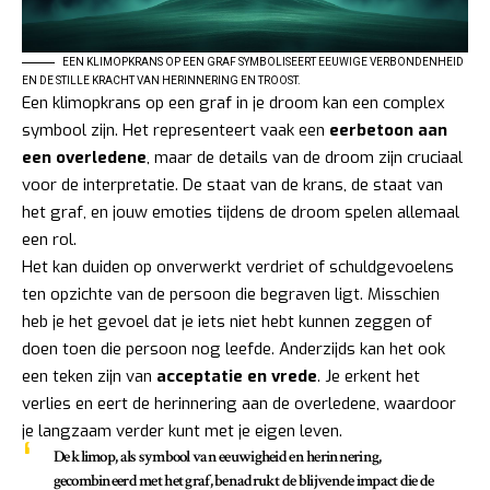
EEN KLIMOPKRANS OP EEN GRAF SYMBOLISEERT EEUWIGE VERBONDENHEID
EN DE STILLE KRACHT VAN HERINNERING EN TROOST.
Een klimopkrans op een graf in je droom kan een complex
symbool zijn. Het representeert vaak een
eerbetoon aan
een overledene
, maar de details van de droom zijn cruciaal
voor de interpretatie. De staat van de krans, de staat van
het graf, en jouw emoties tijdens de droom spelen allemaal
een rol.
Het kan duiden op onverwerkt verdriet of schuldgevoelens
ten opzichte van de persoon die begraven ligt. Misschien
heb je het gevoel dat je iets niet hebt kunnen zeggen of
doen toen die persoon nog leefde. Anderzijds kan het ook
een teken zijn van
acceptatie en vrede
. Je erkent het
verlies en eert de herinnering aan de overledene, waardoor
je langzaam verder kunt met je eigen leven.
De klimop, als symbool van eeuwigheid en herinnering,
gecombineerd met het graf, benadrukt de blijvende impact die de