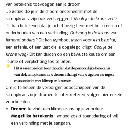
van betekenis toevoegen aan je droom.
De acties die je in de droom onderneemt met de
klimopkrans, zijn ook veelzeggend.
Maak je de krans zelf?
Dit kan betekenen dat je actief bezig bent met het creëren of
onderhouden van een verbinding.
Ontvang je de krans van
iemand anders?
Dit kan symbool staan voor een belofte,
een erfenis, of een last die je opgelegd krijgt.
Gooi je de
krans weg?
Dit kan duiden op een bewuste keuze om een
relatie of verplichting los te laten.
Het is essentieel om te onthouden dat de persoonlijke betekenis
van de klimopkrans in je droom afhangt van je eigen ervaringen
en associaties met klimop en kransen.
Om je te helpen de verborgen boodschappen van de
klimopkrans in je dromen te interpreteren, volgen hier enkele
voorbeelden:
Droom:
Je vindt een klimopkrans op je voordeur.
Mogelijke betekenis:
Iemand zoekt toenadering of wil
een verbinding met je aangaan.