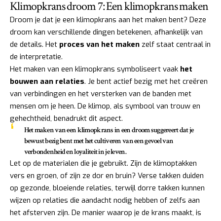
Klimopkrans droom 7: Een klimopkrans maken
Droom je dat je een klimopkrans aan het maken bent? Deze
droom kan verschillende dingen betekenen, afhankelijk van
de details. Het
proces van het maken
zelf staat centraal in
de interpretatie.
Het maken van een klimopkrans symboliseert vaak
het
bouwen aan relaties
. Je bent actief bezig met het creëren
van verbindingen en het versterken van de banden met
mensen om je heen. De klimop, als symbool van trouw en
gehechtheid, benadrukt dit aspect.
Het maken van een klimopkrans in een droom suggereert dat je
bewust bezig bent met het cultiveren van een gevoel van
verbondenheid en loyaliteit in je leven.
Let op de materialen die je gebruikt. Zijn de klimoptakken
vers en groen, of zijn ze dor en bruin? Verse takken duiden
op gezonde, bloeiende relaties, terwijl dorre takken kunnen
wijzen op relaties die aandacht nodig hebben of zelfs aan
het afsterven zijn. De manier waarop je de krans maakt, is