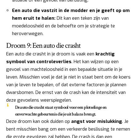
Een auto die vastzit in de modder en je geeft op om
hem eruit te halen:
Dit kan een teken zijn van
moedeloosheid en de behoefte om je strategie te
heroverwegen.
Droom 9: Een auto die crasht
Een auto die crasht in je droom is vaak een
krachtig
symbool van controleverlies
. Het kan wijzen op een
gevoel van machteloosheid in een bepaalde situatie in je
leven. Misschien voel je dat je niet in staat bent om de koers
van je leven te bepalen, of dat externe factoren je plannen
dwarsbomen. De ernst van de crash kan de intensiteit van
deze gevoelens weerspiegelen.
De auto die crasht staat symbool voor een plotselinge en
onverwachte gebeurtenis die je uit balans brengt.
Deze droom kan ook duiden op
angst voor mislukking
. Je
bent misschien bang om een verkeerde beslissing te nemen
die grote gevolgen zal hebben. De crash is dan een