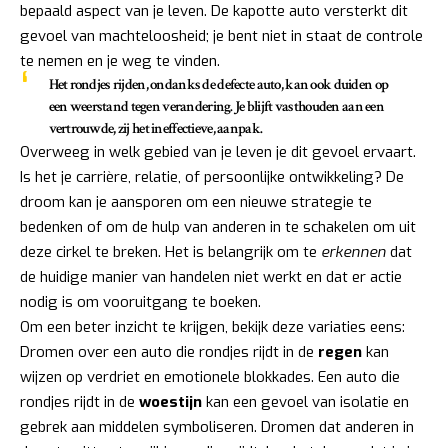
bepaald aspect van je leven. De kapotte auto versterkt dit
gevoel van machteloosheid; je bent niet in staat de controle
te nemen en je weg te vinden.
Het rondjes rijden, ondanks de defecte auto, kan ook duiden op
een
weerstand tegen verandering
. Je blijft vasthouden aan een
vertrouwde, zij het ineffectieve, aanpak.
Overweeg in welk gebied van je leven je dit gevoel ervaart.
Is het je carrière, relatie, of persoonlijke ontwikkeling? De
droom kan je aansporen om een nieuwe strategie te
bedenken of om de hulp van anderen in te schakelen om uit
deze cirkel te breken. Het is belangrijk om te
erkennen
dat
de huidige manier van handelen niet werkt en dat er actie
nodig is om vooruitgang te boeken.
Om een beter inzicht te krijgen, bekijk deze variaties eens:
Dromen over een auto die rondjes rijdt in de
regen
kan
wijzen op verdriet en emotionele blokkades. Een auto die
rondjes rijdt in de
woestijn
kan een gevoel van isolatie en
gebrek aan middelen symboliseren. Dromen dat anderen in