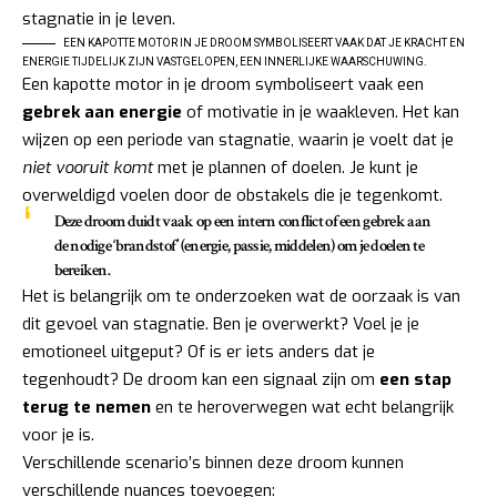
EEN KAPOTTE MOTOR IN JE DROOM SYMBOLISEERT VAAK DAT JE KRACHT EN
ENERGIE TIJDELIJK ZIJN VASTGELOPEN, EEN INNERLIJKE WAARSCHUWING.
Een kapotte motor in je droom symboliseert vaak een
gebrek aan energie
of motivatie in je waakleven. Het kan
wijzen op een periode van stagnatie, waarin je voelt dat je
niet vooruit komt
met je plannen of doelen. Je kunt je
overweldigd voelen door de obstakels die je tegenkomt.
Deze droom duidt vaak op een intern conflict of een gebrek aan
de nodige ‘brandstof’ (energie, passie, middelen) om je doelen te
bereiken.
Het is belangrijk om te onderzoeken wat de oorzaak is van
dit gevoel van stagnatie. Ben je overwerkt? Voel je je
emotioneel uitgeput? Of is er iets anders dat je
tegenhoudt? De droom kan een signaal zijn om
een stap
terug te nemen
en te heroverwegen wat echt belangrijk
voor je is.
Verschillende scenario’s binnen deze droom kunnen
verschillende nuances toevoegen: