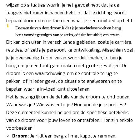
wijzen op situaties waarin je het gevoel hebt dat je de
teugels niet meer in handen hebt, of dat je richting wordt
bepaald door externe factoren waar je geen invloed op hebt.
De essentie van deze droom is dat je je
machteloos voelt
en bang
bent voor de gevolgen van je acties, of juist het uitblijven ervan.
Dit kan zich uiten in verschillende gebieden, zoals je carrière,
relaties, of zelfs je persoonlijke ontwikkeling. Misschien voel
je je overweldigd door verantwoordelijkheden, of ben je
bang dat je een fout gaat maken met grote gevolgen. De
droom is een waarschuwing om de controle terug te
pakken, of in ieder geval de situatie te analyseren en te
bepalen waar je invloed kunt uitoefenen.
Het is belangrijk om de details van de droom te onthouden.
Waar was je? Wie was er bij je? Hoe voelde je je precies?
Deze elementen kunnen helpen om de specifieke betekenis
van de droom voor jouw leven te ontrafelen. Hier zijn enkele
voorbeelden:
Droom:
Je rijdt een berg af met kapotte remmen.