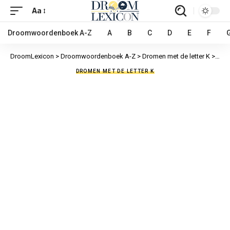
Aa
Droomwoordenboek A-Z
A
B
C
D
E
F
DroomLexicon
>
Droomwoordenboek A-Z
>
Dromen met de letter K
>
Kapo
DROMEN MET DE LETTER K