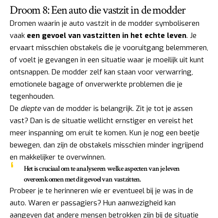
Droom 8: Een auto die vastzit in de modder
Dromen waarin je auto vastzit in de modder symboliseren
vaak
een gevoel van vastzitten in het echte leven
. Je
ervaart misschien obstakels die je vooruitgang belemmeren,
of voelt je gevangen in een situatie waar je moeilijk uit kunt
ontsnappen. De modder zelf kan staan voor verwarring,
emotionele bagage of onverwerkte problemen die je
tegenhouden.
De
diepte
van de modder is belangrijk. Zit je tot je assen
vast? Dan is de situatie wellicht ernstiger en vereist het
meer inspanning om eruit te komen. Kun je nog een beetje
bewegen, dan zijn de obstakels misschien minder ingrijpend
en makkelijker te overwinnen.
Het is cruciaal om te analyseren
welke aspecten van je leven
overeenkomen met dit gevoel van vastzitten.
Probeer je te herinneren wie er eventueel bij je was in de
auto. Waren er passagiers? Hun aanwezigheid kan
aangeven dat andere mensen betrokken zijn bij de situatie