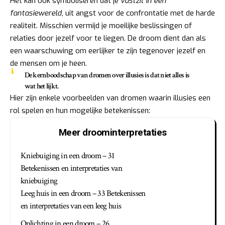
Het kan ook symboliseren dat je
vastzit in een
fantasiewereld
, uit angst voor de confrontatie met de harde
realiteit. Misschien vermijd je moeilijke beslissingen of
relaties door jezelf voor te liegen. De droom dient dan als
een waarschuwing om eerlijker te zijn tegenover jezelf en
de mensen om je heen.
De kernboodschap van dromen over illusies is dat niet alles is
wat het lijkt.
Hier zijn enkele voorbeelden van dromen waarin illusies een
rol spelen en hun mogelijke betekenissen:
Meer droominterpretaties
Kniebuiging in een droom – 31
Betekenissen en interpretaties van
kniebuiging
Leeg huis in een droom – 33 Betekenissen
en interpretaties van een leeg huis
Oplichting in een droom – 26