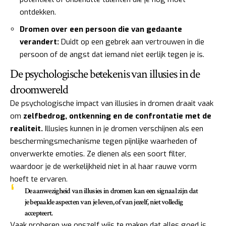
ontdekken.
Dromen over een persoon die van gedaante
verandert:
Duidt op een gebrek aan vertrouwen in die
persoon of de angst dat iemand niet eerlijk tegen je is.
De psychologische betekenis van illusies in de
droomwereld
De psychologische impact van illusies in dromen draait vaak
om
zelfbedrog, ontkenning en de confrontatie met de
realiteit.
Illusies kunnen in je dromen verschijnen als een
beschermingsmechanisme tegen pijnlijke waarheden of
onverwerkte emoties. Ze dienen als een soort filter,
waardoor je de werkelijkheid niet in al haar rauwe vorm
hoeft te ervaren.
De aanwezigheid van illusies in dromen kan een signaal zijn dat
je bepaalde aspecten van je leven, of van jezelf, niet volledig
accepteert.
Vaak proberen we onszelf wijs te maken dat alles goed is,