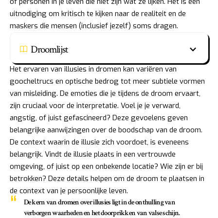
of personen in je leven die niet zijn wat ze lijken. Het is een
uitnodiging om kritisch te kijken naar de realiteit en de
maskers die mensen (inclusief jezelf) soms dragen.
Droomlijst
Het ervaren van illusies in dromen kan variëren van
goocheltrucs en optische bedrog tot meer subtiele vormen
van misleiding. De emoties die je tijdens de droom ervaart,
zijn cruciaal voor de interpretatie. Voel je je verward,
angstig, of juist gefascineerd? Deze gevoelens geven
belangrijke aanwijzingen over de boodschap van de droom.
De context waarin de illusie zich voordoet, is eveneens
belangrijk. Vindt de illusie plaats in een vertrouwde
omgeving, of juist op een onbekende locatie? Wie zijn er bij
betrokken? Deze details helpen om de droom te plaatsen in
de context van je persoonlijke leven.
De kern van dromen over illusies ligt in de onthulling van
verborgen waarheden en het doorprikken van valse schijn.