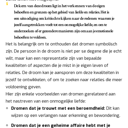
De kern van deze droom ligt in het verkennen van de
eigen
behoeften en grenzen
op het gebied van liefde en relaties. Het is
een uitnodiging om kritisch te kijken naar de redenen waarom je
jezelf aangetrokken voelt tot een onmogelijke liefde, en om te
onderzoeken of er gezondere manieren zijn om aan je emotionele
behoeften te voldoen.
Het is belangrijk om te onthouden dat dromen symbolisch
zijn. De persoon in de droom is niet per se degene die je echt
wilt, maar kan een representatie zijn van bepaalde
kwaliteiten of aspecten die je mist in je eigen leven of
relaties. De droom kan je aansporen om deze kwaliteiten in
jezelf te ontwikkelen, of om te zoeken naar relaties die meer
voldoening geven.
Hier zijn enkele voorbeelden van dromen gerelateerd aan
het nastreven van een onmogelijke liefde:
Dromen dat je trouwt met een beroemdheid:
Dit kan
wijzen op een verlangen naar erkenning en bewondering.
Dromen dat je een geheime affaire hebt met je