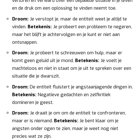
verloren en verward over een bepaalde situatie in je leven
en de druk om een oplossing te vinden neemt toe.
Droom:
Je verstopt je, maar de entiteit weet je altijd te
vinden.
Betekenis:
Je probeert een probleem te negeren,
maar het blijft je achtervolgen en je kunt er niet aan
ontsnappen.
Droom:
Je probeert te schreeuwen om hulp, maar er
komt geen geluid uit je mond.
Betekenis:
Je voelt je
machteloos en niet in staat om je uit te spreken over een
situatie die je dwarszit.
Droom:
De entiteit fluistert je angstaanjagende dingen in.
Betekenis:
Negatieve gedachten en zelfkritiek
domineren je geest.
Droom:
Je draait je om om de entiteit te confronteren,
maar er is niemand.
Betekenis:
Je bent klaar om je
angsten onder ogen te zien, maar je weet nog niet
precies wat ze zijn.