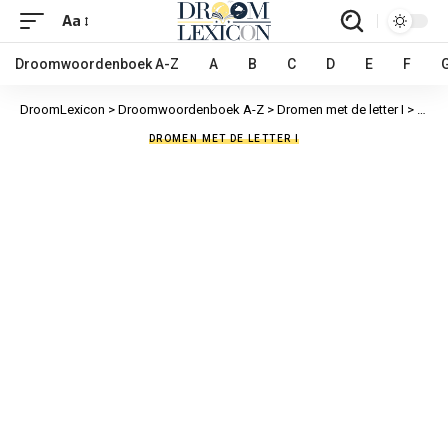
Aa
Droomwoordenboek A-Z
A
B
C
D
E
F
DroomLexicon
>
Droomwoordenboek A-Z
>
Dromen met de letter I
>
Illus
DROMEN MET DE LETTER I