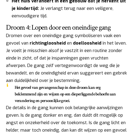
Het huis verandert in een gebouw dat je herkent uit
je kindertijd:
Je verlangt terug naar een veiligere,
eenvoudigere tijd.
Droom 4: Lopen door een oneindige gang
Dromen over een oneindige gang symboliseren vaak een
gevoel van
richtingloosheid
en
doelloosheid
in het leven.
Je voelt je misschien alsof je vastzit in een routine zonder
einde in zicht, of dat je inspanningen geen vruchten
afwerpen. De gang zelf vertegenwoordigt de weg die je
bewandelt, en de oneindigheid ervan suggereert een gebrek
aan duidelijkheid over je bestemming.
Het gevoel van gevangenschap in deze droom kan erg
beklemmend zijn en wijzen op een dieperliggende behoefte aan
verandering en persoonlijke groei.
De details in de gang kunnen ook belangrijke aanwijzingen
geven. Is de gang donker en eng, dan duidt dit mogelijk op
angst en onzekerheid over de toekomst. Is de gang licht en
helder, maar toch oneindig, dan kan dit wijzen op een gevoel