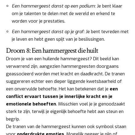
Een hammergeest danst op een podium:
Je bent klaar
om je talenten te delen met de wereld en erkend te
worden voor je prestaties.
Een hammergeest danst op je graf:
Je bent tevreden met
je leven en hebt geen spijt van je beslissingen.
Droom 8: Een hammergeest die huilt
Droom je van een huilende hammergeest? Dit beeld kan
verwarrend zijn, aangezien hammergeesten doorgaans
geassocieerd worden met kracht en daadkracht. De tranen
suggereren echter een dieper liggende kwetsbaarheid of
een onvervulde behoefte. Het kan betekenen dat je
een
conflict ervaart tussen je innerlijke kracht en je
emotionele behoeften
. Misschien voel je je genoodzaakt
sterk te zijn, terwijl je eigenlijk behoefte hebt aan steun en
begrip.
De tranen van de hammergeest kunnen ook symbool staan
voor
onderdrukte emoties
. Mogelijk negeer je pijn of