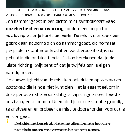
IN DICHTE MIST VERSCHIJNT DE HAMMERGEEST ALS SYMBOOL VAN
VERBORGEN KRACHT EN ONGRIJPBARE DROMEN DIE ROEPEN.
Een hammergeest in een dichte mist symboliseert vaak
onzekerheid en verwarring
rondom een project of
beslissing waar je hard aan werkt. De mist staat voor een
gebrek aan helderheid en de hammergeest, die normaal
gesproken staat voor kracht en vastberadenheid, is nu
gehuld in die onduidelijkheid. Dit kan betekenen dat je de
juiste richting kwijt bent of dat je twijfelt aan je eigen
vaardigheden.
De aanwezigheid van de mist kan ook duiden op
verborgen
obstakels
die je nog niet kunt zien. Het is essentieel om in
deze periode extra voorzichtig te zijn en geen overhaaste
beslissingen te nemen. Neem de tijd om de situatie grondig
te analyseren en probeer de mist te doorgronden voordat je
verder gaat.
De dichte mist benadrukt dat je niet alle informatie hebt die je
nodig hebt om een weloverwogen beslissing te nemen.