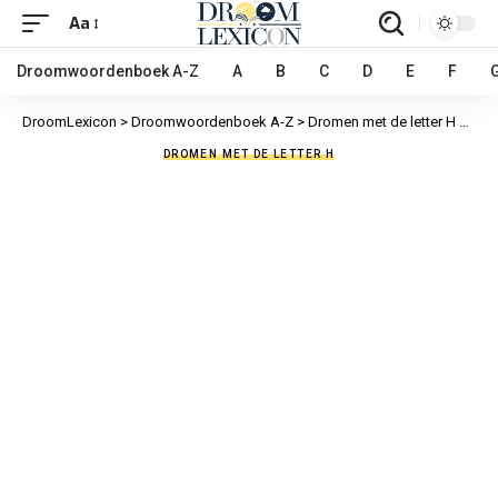
Aa
Droomwoordenboek A-Z
A
B
C
D
E
F
DroomLexicon
>
Droomwoordenboek A-Z
>
Dromen met de letter H
>
Hamm
DROMEN MET DE LETTER H