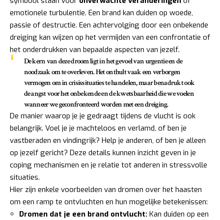
symbool staan voor
onverwachte veranderingen
of
emotionele turbulentie. Een brand kan duiden op woede,
passie of destructie. Een achtervolging door een onbekende
dreiging kan wijzen op het vermijden van een confrontatie of
het onderdrukken van bepaalde aspecten van jezelf.
De kern van deze droom ligt in het gevoel van urgentie en de
noodzaak om te overleven. Het onthult vaak een verborgen
vermogen om in crisissituaties te handelen, maar benadrukt ook
de angst voor het onbekende en de kwetsbaarheid die we voelen
wanneer we geconfronteerd worden met een dreiging.
De manier waarop je je gedraagt tijdens de vlucht is ook
belangrijk. Voel je je machteloos en verlamd, of ben je
vastberaden en vindingrijk? Help je anderen, of ben je alleen
op jezelf gericht? Deze details kunnen inzicht geven in je
coping mechanismen en je relatie tot anderen in stressvolle
situaties.
Hier zijn enkele voorbeelden van dromen over het haasten
om een ramp te ontvluchten en hun mogelijke betekenissen:
Dromen dat je een brand ontvlucht:
Kan duiden op een