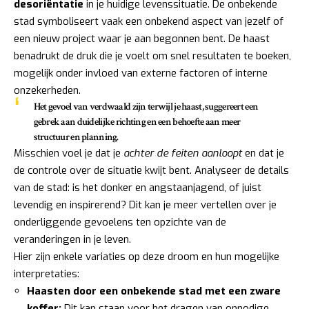
desoriëntatie
in je huidige levenssituatie. De onbekende
stad symboliseert vaak een onbekend aspect van jezelf of
een nieuw project waar je aan begonnen bent. De haast
benadrukt de druk die je voelt om snel resultaten te boeken,
mogelijk onder invloed van externe factoren of interne
onzekerheden.
Het gevoel van verdwaald zijn terwijl je haast, suggereert een
gebrek aan duidelijke richting en een behoefte aan meer
structuur en planning.
Misschien voel je dat je
achter de feiten aanloopt
en dat je
de controle over de situatie kwijt bent. Analyseer de details
van de stad: is het donker en angstaanjagend, of juist
levendig en inspirerend? Dit kan je meer vertellen over je
onderliggende gevoelens ten opzichte van de
veranderingen in je leven.
Hier zijn enkele variaties op deze droom en hun mogelijke
interpretaties:
Haasten door een onbekende stad met een zware
koffer:
Dit kan staan voor het dragen van onnodige