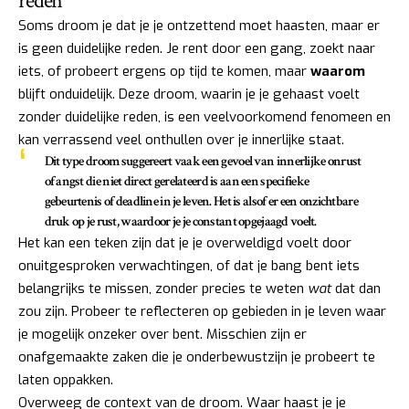
reden
Soms droom je dat je je ontzettend moet haasten, maar er
is geen duidelijke reden. Je rent door een gang, zoekt naar
iets, of probeert ergens op tijd te komen, maar
waarom
blijft onduidelijk. Deze droom, waarin je je gehaast voelt
zonder duidelijke reden, is een veelvoorkomend fenomeen en
kan verrassend veel onthullen over je innerlijke staat.
Dit type droom suggereert vaak een gevoel van
innerlijke onrust
of angst
die niet direct gerelateerd is aan een specifieke
gebeurtenis of deadline in je leven. Het is alsof er een onzichtbare
druk op je rust, waardoor je je constant opgejaagd voelt.
Het kan een teken zijn dat je je overweldigd voelt door
onuitgesproken verwachtingen, of dat je bang bent iets
belangrijks te missen, zonder precies te weten
wat
dat dan
zou zijn. Probeer te reflecteren op gebieden in je leven waar
je mogelijk onzeker over bent. Misschien zijn er
onafgemaakte zaken die je onderbewustzijn je probeert te
laten oppakken.
Overweeg de context van de droom. Waar haast je je