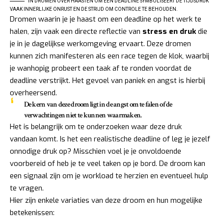
IN DROMEN OVER HAASTEN OM EEN DEADLINE SYMBOLISEERT DE TIJDSDRUK
VAAK INNERLIJKE ONRUST EN DE STRIJD OM CONTROLE TE BEHOUDEN.
Dromen waarin je je haast om een deadline op het werk te
halen, zijn vaak een directe reflectie van
stress en druk
die
je in je dagelijkse werkomgeving ervaart. Deze dromen
kunnen zich manifesteren als een race tegen de klok, waarbij
je wanhopig probeert een taak af te ronden voordat de
deadline verstrijkt. Het gevoel van paniek en angst is hierbij
overheersend.
De kern van deze droom ligt in de angst om te falen of de
verwachtingen niet te kunnen waarmaken.
Het is belangrijk om te onderzoeken waar deze druk
vandaan komt. Is het een realistische deadline of leg je jezelf
onnodige druk op? Misschien voel je je onvoldoende
voorbereid of heb je te veel taken op je bord. De droom kan
een signaal zijn om je workload te herzien en eventueel hulp
te vragen.
Hier zijn enkele variaties van deze droom en hun mogelijke
betekenissen: