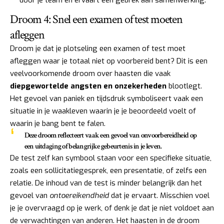
door je team en ervaart een gebrek aan samenwerking.
Droom 4: Snel een examen of test moeten
afleggen
Droom je dat je plotseling een examen of test moet
afleggen waar je totaal niet op voorbereid bent? Dit is een
veelvoorkomende droom over haasten die vaak
diepgewortelde angsten en onzekerheden
blootlegt.
Het gevoel van paniek en tijdsdruk symboliseert vaak een
situatie in je waakleven waarin je je beoordeeld voelt of
waarin je bang bent te falen.
Deze droom reflecteert vaak een gevoel van onvoorbereidheid op
een uitdaging of belangrijke gebeurtenis in je leven.
De test zelf kan symbool staan voor een specifieke situatie,
zoals een sollicitatiegesprek, een presentatie, of zelfs een
relatie. De inhoud van de test is minder belangrijk dan het
gevoel van
ontoereikendheid
dat je ervaart. Misschien voel
je je overvraagd op je werk, of denk je dat je niet voldoet aan
de verwachtingen van anderen. Het haasten in de droom