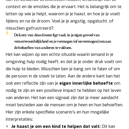
context en de emoties die je ervaart. Het is belangrijk om te
letten op wie je helpt, waarom je je haast, en hoe je je voelt
tijdens en na de droom. Voel je je angstig, opgelucht, of
misschien gefrustreerd?
De kern van deze droom ligt vaak in je
eigen gevoel van
verantwoordelijkheid
en je vermogen (of onvermogen) om aan
de behoeften van anderen te voldoen.
Het kan wijzen op een
echte situatie
waarin iemand in je
omgeving hulp nodig heeft, en dat je je onder druk voelt om
die hulp te bieden. Misschien ben je bang om te falen of om
de persoon in de steek te laten. Aan de andere kant kan het
ook een reflectie zijn van je
eigen innerlijke behoefte
om
nodig te zijn en een positieve impact te hebben op het leven
van anderen. Het kan een signaal zijn dat je meer aandacht
moet besteden aan de mensen om je heen en hun behoeften.
Hier zijn enkele specifieke scenario’s en hun mogelijke
interpretaties:
Je haast je om een kind te helpen dat valt:
Dit kan