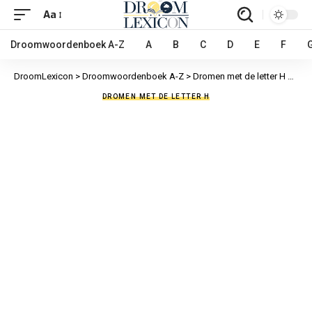
Aa
Droomwoordenboek A-Z
A
B
C
D
E
F
DroomLexicon
>
Droomwoordenboek A-Z
>
Dromen met de letter H
>
Haas
DROMEN MET DE LETTER H