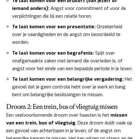
Te laat komen voor een bruiloft (van jezelf of
iemand anders):
Angst voor commitment of voor de
verplichtingen die bij een relatie horen.
Te laat komen voor een presentatie:
Onzekerheid
over je vaardigheden en de angst om beoordeeld te
worden.
Te laat komen voor een begrafenis:
Spijt over
onafgemaakte zaken met iemand die overleden is, of
angst voor het einde van een bepaalde periode in je leven.
Te laat komen voor een belangrijke vergadering:
Het
gevoel dat je geen controle hebt over je werk en bang
bent om belangrijke beslissingen te missen.
Droom 2: Een trein, bus of vliegtuig missen
Een veelvoorkomende droom over haasten is het
missen
van een trein, bus of vliegtuig
. Deze droom duidt vaak op
een gevoel van achterlopen in je leven, of de angst om
belangrijke kansen te missen. Het kan wijzen op stress en de