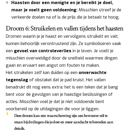
Haasten door een menigte en je bereikt je doel,
maar je voelt geen voldoening:
Misschien streef je de
verkeerde doelen na of is de prijs die je betaalt te hoog.
Droom 6: Struikelen en vallen tijdens het haasten
Dromen waarin je je haast en vervolgens struikelt en valt,
kunnen behoorlijk verontrustend zijn. Ze symboliseren vaak
een
gevoel van controleverlies
in je leven. Je voelt je
misschien overweldigd door de snelheid waarmee dingen
gaan en ervaart een angst om fouten te maken.
Het struikelen zelf kan duiden op een
onverwachte
tegenslag
of obstakel dat je pad kruist. Het vallen
benadrukt dit nog eens extra; het is een teken dat je bang
bent voor de gevolgen van je haastige beslissingen of
acties. Misschien voel je dat je niet voldoende bent
voorbereid op de uitdagingen die voor je liggen.
Deze droom kan een waarschuwing zijn om
bewuster stil te
staan
bij de dingen die je doet en meer aandacht te besteden aan
details.