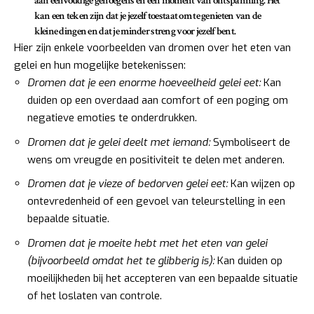
aan
eenvoudige genoegens en een moment van ontspanning
. Het
kan een teken zijn dat je jezelf toestaat om te genieten van de
kleine dingen en dat je minder streng voor jezelf bent.
Hier zijn enkele voorbeelden van dromen over het eten van
gelei en hun mogelijke betekenissen:
Dromen dat je een enorme hoeveelheid gelei eet:
Kan
duiden op een overdaad aan comfort of een poging om
negatieve emoties te onderdrukken.
Dromen dat je gelei deelt met iemand:
Symboliseert de
wens om vreugde en positiviteit te delen met anderen.
Dromen dat je vieze of bedorven gelei eet:
Kan wijzen op
ontevredenheid of een gevoel van teleurstelling in een
bepaalde situatie.
Dromen dat je moeite hebt met het eten van gelei
(bijvoorbeeld omdat het te glibberig is):
Kan duiden op
moeilijkheden bij het accepteren van een bepaalde situatie
of het loslaten van controle.