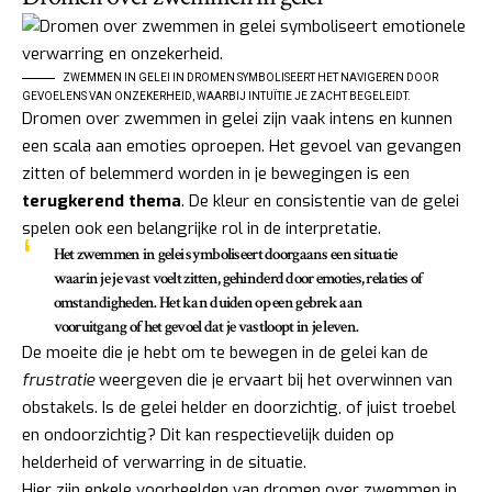
ZWEMMEN IN GELEI IN DROMEN SYMBOLISEERT HET NAVIGEREN DOOR
GEVOELENS VAN ONZEKERHEID, WAARBIJ INTUÏTIE JE ZACHT BEGELEIDT.
Dromen over zwemmen in gelei zijn vaak intens en kunnen
een scala aan emoties oproepen. Het gevoel van gevangen
zitten of belemmerd worden in je bewegingen is een
terugkerend thema
. De kleur en consistentie van de gelei
spelen ook een belangrijke rol in de interpretatie.
Het zwemmen in gelei symboliseert doorgaans een situatie
waarin je je vast voelt zitten, gehinderd door emoties, relaties of
omstandigheden. Het kan duiden op een gebrek aan
vooruitgang of het gevoel dat je vastloopt in je leven.
De moeite die je hebt om te bewegen in de gelei kan de
frustratie
weergeven die je ervaart bij het overwinnen van
obstakels. Is de gelei helder en doorzichtig, of juist troebel
en ondoorzichtig? Dit kan respectievelijk duiden op
helderheid of verwarring in de situatie.
Hier zijn enkele voorbeelden van dromen over zwemmen in