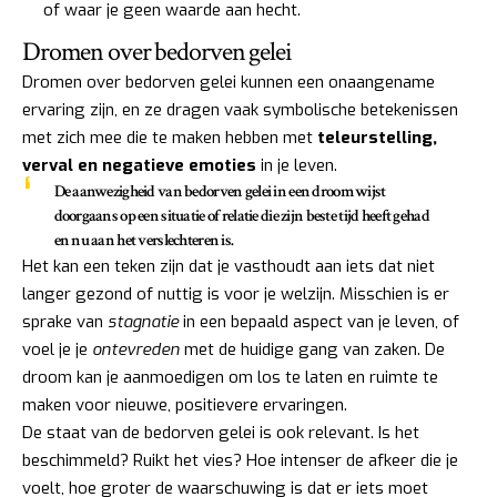
of waar je geen waarde aan hecht.
Dromen over bedorven gelei
Dromen over bedorven gelei kunnen een onaangename
ervaring zijn, en ze dragen vaak symbolische betekenissen
met zich mee die te maken hebben met
teleurstelling,
verval en negatieve emoties
in je leven.
De aanwezigheid van bedorven gelei in een droom wijst
doorgaans op een situatie of relatie die zijn beste tijd heeft gehad
en nu aan het verslechteren is.
Het kan een teken zijn dat je vasthoudt aan iets dat niet
langer gezond of nuttig is voor je welzijn. Misschien is er
sprake van
stagnatie
in een bepaald aspect van je leven, of
voel je je
ontevreden
met de huidige gang van zaken. De
droom kan je aanmoedigen om los te laten en ruimte te
maken voor nieuwe, positievere ervaringen.
De staat van de bedorven gelei is ook relevant. Is het
beschimmeld? Ruikt het vies? Hoe intenser de afkeer die je
voelt, hoe groter de waarschuwing is dat er iets moet