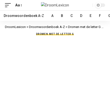
Aa
Droomwoordenboek A-Z
A
B
C
D
E
F
DroomLexicon
>
Droomwoordenboek A-Z
>
Dromen met de letter G
>
Gele
DROMEN MET DE LETTER G