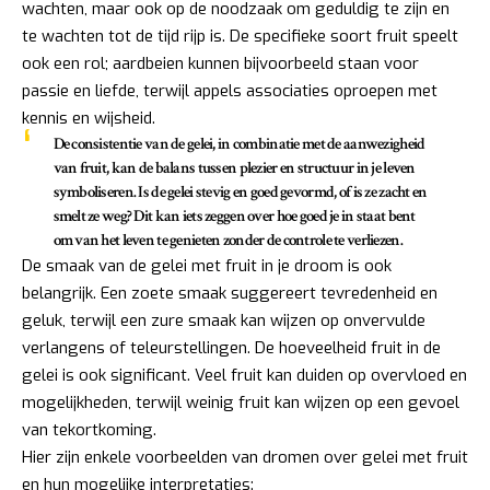
wachten, maar ook op de noodzaak om geduldig te zijn en
te wachten tot de tijd rijp is. De specifieke soort fruit speelt
ook een rol; aardbeien kunnen bijvoorbeeld staan voor
passie en liefde, terwijl appels associaties oproepen met
kennis en wijsheid.
De consistentie van de gelei, in combinatie met de aanwezigheid
van fruit, kan de balans tussen plezier en structuur in je leven
symboliseren. Is de gelei stevig en goed gevormd, of is ze zacht en
smelt ze weg? Dit kan iets zeggen over hoe goed je in staat bent
om van het leven te genieten zonder de controle te verliezen.
De smaak van de gelei met fruit in je droom is ook
belangrijk. Een zoete smaak suggereert tevredenheid en
geluk, terwijl een zure smaak kan wijzen op onvervulde
verlangens of teleurstellingen. De hoeveelheid fruit in de
gelei is ook significant. Veel fruit kan duiden op overvloed en
mogelijkheden, terwijl weinig fruit kan wijzen op een gevoel
van tekortkoming.
Hier zijn enkele voorbeelden van dromen over gelei met fruit
en hun mogelijke interpretaties: