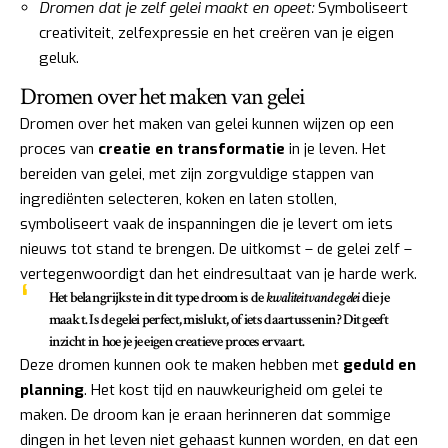
Dromen dat je zelf gelei maakt en opeet:
Symboliseert
creativiteit, zelfexpressie en het creëren van je eigen
geluk.
Dromen over het maken van gelei
Dromen over het maken van gelei kunnen wijzen op een
proces van
creatie en transformatie
in je leven. Het
bereiden van gelei, met zijn zorgvuldige stappen van
ingrediënten selecteren, koken en laten stollen,
symboliseert vaak de inspanningen die je levert om iets
nieuws tot stand te brengen. De uitkomst – de gelei zelf –
vertegenwoordigt dan het eindresultaat van je harde werk.
Het belangrijkste in dit type droom is de
kwaliteit van de gelei
die je
maakt. Is de gelei perfect, mislukt, of iets daartussenin? Dit geeft
inzicht in hoe je je eigen creatieve proces ervaart.
Deze dromen kunnen ook te maken hebben met
geduld en
planning
. Het kost tijd en nauwkeurigheid om gelei te
maken. De droom kan je eraan herinneren dat sommige
dingen in het leven niet gehaast kunnen worden, en dat een