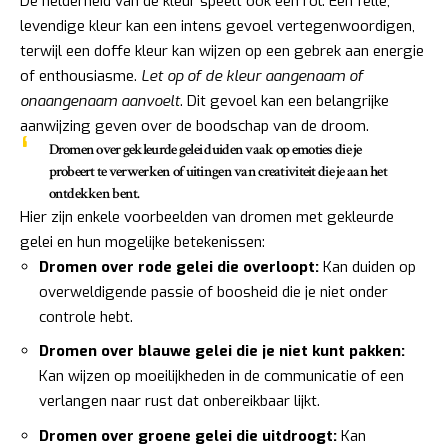
De helderheid van de kleur speelt ook een rol. Een felle,
levendige kleur kan een intens gevoel vertegenwoordigen,
terwijl een doffe kleur kan wijzen op een gebrek aan energie
of enthousiasme.
Let op of de kleur aangenaam of
onaangenaam aanvoelt
. Dit gevoel kan een belangrijke
aanwijzing geven over de boodschap van de droom.
Dromen over gekleurde gelei duiden vaak op emoties die je
probeert te verwerken of uitingen van creativiteit die je aan het
ontdekken bent.
Hier zijn enkele voorbeelden van dromen met gekleurde
gelei en hun mogelijke betekenissen:
Dromen over rode gelei die overloopt:
Kan duiden op
overweldigende passie of boosheid die je niet onder
controle hebt.
Dromen over blauwe gelei die je niet kunt pakken:
Kan wijzen op moeilijkheden in de communicatie of een
verlangen naar rust dat onbereikbaar lijkt.
Dromen over groene gelei die uitdroogt:
Kan