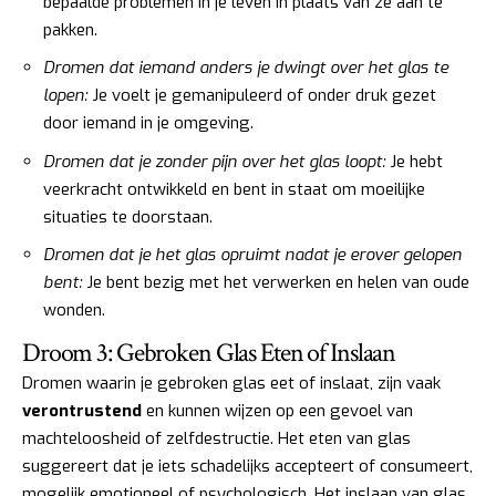
bepaalde problemen in je leven in plaats van ze aan te
pakken.
Dromen dat iemand anders je dwingt over het glas te
lopen:
Je voelt je gemanipuleerd of onder druk gezet
door iemand in je omgeving.
Dromen dat je zonder pijn over het glas loopt:
Je hebt
veerkracht ontwikkeld en bent in staat om moeilijke
situaties te doorstaan.
Dromen dat je het glas opruimt nadat je erover gelopen
bent:
Je bent bezig met het verwerken en helen van oude
wonden.
Droom 3: Gebroken Glas Eten of Inslaan
Dromen waarin je gebroken glas eet of inslaat, zijn vaak
verontrustend
en kunnen wijzen op een gevoel van
machteloosheid of zelfdestructie. Het eten van glas
suggereert dat je iets schadelijks accepteert of consumeert,
mogelijk emotioneel of psychologisch. Het inslaan van glas,