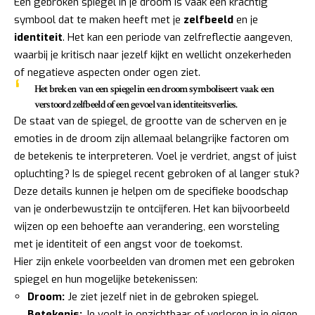
Een gebroken spiegel in je droom is vaak een krachtig
symbool dat te maken heeft met je
zelfbeeld
en je
identiteit
. Het kan een periode van zelfreflectie aangeven,
waarbij je kritisch naar jezelf kijkt en wellicht onzekerheden
of negatieve aspecten onder ogen ziet.
Het breken van een spiegel in een droom symboliseert vaak een
verstoord zelfbeeld of een gevoel van identiteitsverlies.
De staat van de spiegel, de grootte van de scherven en je
emoties in de droom zijn allemaal belangrijke factoren om
de betekenis te interpreteren. Voel je verdriet, angst of juist
opluchting? Is de spiegel recent gebroken of al langer stuk?
Deze details kunnen je helpen om de specifieke boodschap
van je onderbewustzijn te ontcijferen. Het kan bijvoorbeeld
wijzen op een behoefte aan verandering, een worsteling
met je identiteit of een angst voor de toekomst.
Hier zijn enkele voorbeelden van dromen met een gebroken
spiegel en hun mogelijke betekenissen:
Droom:
Je ziet jezelf niet in de gebroken spiegel.
Betekenis:
Je voelt je onzichtbaar of verloren in je eigen