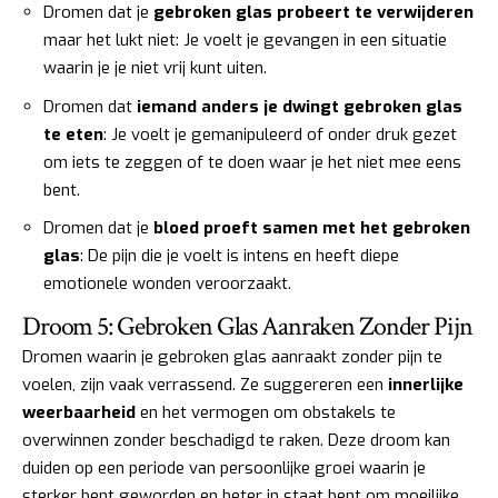
Dromen dat je
gebroken glas probeert te verwijderen
maar het lukt niet: Je voelt je gevangen in een situatie
waarin je je niet vrij kunt uiten.
Dromen dat
iemand anders je dwingt gebroken glas
te eten
: Je voelt je gemanipuleerd of onder druk gezet
om iets te zeggen of te doen waar je het niet mee eens
bent.
Dromen dat je
bloed proeft samen met het gebroken
glas
: De pijn die je voelt is intens en heeft diepe
emotionele wonden veroorzaakt.
Droom 5: Gebroken Glas Aanraken Zonder Pijn
Dromen waarin je gebroken glas aanraakt zonder pijn te
voelen, zijn vaak verrassend. Ze suggereren een
innerlijke
weerbaarheid
en het vermogen om obstakels te
overwinnen zonder beschadigd te raken. Deze droom kan
duiden op een periode van persoonlijke groei waarin je
sterker bent geworden en beter in staat bent om moeilijke