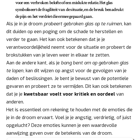
voor een
verbroken belofte of een mislukte relatie
. Het glas
symboliseert de fragiliteit van de situatie, en de breuk benadrukt
de pijn en het verdriet die ermee gepaard gaan.
Als je in je droom
probeert gebroken glas op te ruimen
, kan
dit duiden op een poging om de schade te herstellen en
verder te gaan. Het kan ook betekenen dat je je
verantwoordelijkheid neemt voor de situatie en probeert de
brokstukken van je leven weer in elkaar te zetten.
Aan de andere kant, als je
bang bent om op gebroken glas
te lopen
, kan dit wijzen op angst voor de gevolgen van je
daden of beslissingen. Je bent je bewust van de potentiele
gevaren en probeert ze te vermijden. Dit kan ook betekenen
dat je je
kwetsbaar voelt voor kritiek en oordeel
van
anderen.
Het is essentieel om rekening te houden met de emoties die
je in de droom ervaart. Voel je je angstig, verdrietig, of juist
opgelucht? Deze emoties kunnen je een waardevolle
aanwijzing geven over de betekenis van de droom.