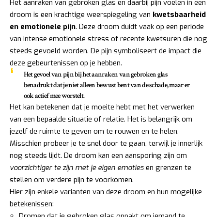
Het aanraken van gebroken glas en daarbij pijn voelen in een
droom is een krachtige weerspiegeling van
kwetsbaarheid
en emotionele pijn
. Deze droom duidt vaak op een periode
van intense emotionele stress of recente kwetsuren die nog
steeds gevoeld worden. De pijn symboliseert de impact die
deze gebeurtenissen op je hebben.
Het gevoel van pijn bij het aanraken van gebroken glas
benadrukt dat je niet alleen bewust bent van de schade, maar er
ook actief mee worstelt.
Het kan betekenen dat je moeite hebt met het verwerken
van een bepaalde situatie of relatie. Het is belangrijk om
jezelf de ruimte te geven om te rouwen en te helen.
Misschien probeer je te snel door te gaan, terwijl je innerlijk
nog steeds lijdt. De droom kan een aansporing zijn om
voorzichtiger te zijn met je eigen emoties
en grenzen te
stellen om verdere pijn te voorkomen.
Hier zijn enkele varianten van deze droom en hun mogelijke
betekenissen:
Dromen dat je gebroken glas oppakt om iemand te