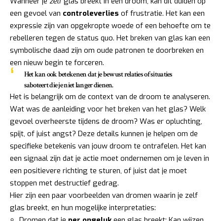
Wanneer je
zelf
glas breekt in een droom, kan dit duiden op
een gevoel van
controleverlies
of frustratie. Het kan een
expressie zijn van opgekropte woede of een behoefte om te
rebelleren tegen de status quo. Het breken van glas kan een
symbolische daad zijn om oude patronen te doorbreken en
een nieuw begin te forceren.
Het kan ook betekenen dat je bewust relaties of situaties
saboteert die je niet langer dienen.
Het is belangrijk om de context van de droom te analyseren.
Wat was de aanleiding voor het breken van het glas? Welk
gevoel overheerste tijdens de droom? Was er opluchting,
spijt, of juist angst? Deze details kunnen je helpen om de
specifieke betekenis van jouw droom te ontrafelen. Het kan
een signaal zijn dat je actie moet ondernemen om je leven in
een positievere richting te sturen, of juist dat je moet
stoppen met destructief gedrag.
Hier zijn een paar voorbeelden van dromen waarin je zelf
glas breekt, en hun mogelijke interpretaties:
Dromen dat je
per ongeluk
een glas breekt: Kan wijzen