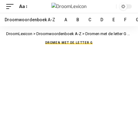
Aa
Droomwoordenboek A-Z
A
B
C
D
E
F
DroomLexicon
>
Droomwoordenboek A-Z
>
Dromen met de letter G
>
Gebr
DROMEN MET DE LETTER G