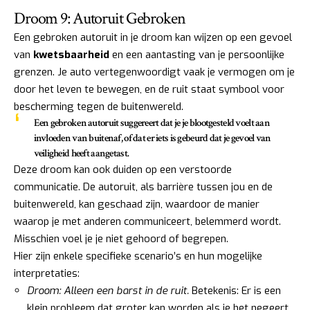
Droom 9: Autoruit Gebroken
Een gebroken autoruit in je droom kan wijzen op een gevoel
van
kwetsbaarheid
en een aantasting van je persoonlijke
grenzen. Je auto vertegenwoordigt vaak je vermogen om je
door het leven te bewegen, en de ruit staat symbool voor
bescherming tegen de buitenwereld.
Een gebroken autoruit suggereert dat je je blootgesteld voelt aan
invloeden van buitenaf, of dat er iets is gebeurd dat je gevoel van
veiligheid heeft aangetast.
Deze droom kan ook duiden op een verstoorde
communicatie. De autoruit, als barrière tussen jou en de
buitenwereld, kan geschaad zijn, waardoor de manier
waarop je met anderen communiceert, belemmerd wordt.
Misschien voel je je niet gehoord of begrepen.
Hier zijn enkele specifieke scenario’s en hun mogelijke
interpretaties:
Droom: Alleen een barst in de ruit.
Betekenis: Er is een
klein probleem dat groter kan worden als je het negeert.