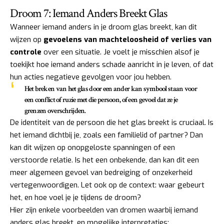
Droom 7: Iemand Anders Breekt Glas
Wanneer iemand anders in je droom glas breekt, kan dit
wijzen op
gevoelens van machteloosheid of verlies van
controle
over een situatie. Je voelt je misschien alsof je
toekijkt hoe iemand anders schade aanricht in je leven, of dat
hun acties negatieve gevolgen voor jou hebben.
Het breken van het glas door een ander kan symbool staan voor
een conflict of ruzie met die persoon, of een gevoel dat ze je
grenzen overschrijden.
De identiteit van de persoon die het glas breekt is cruciaal. Is
het iemand dichtbij je, zoals een familielid of partner? Dan
kan dit wijzen op onopgeloste spanningen of een
verstoorde relatie. Is het een onbekende, dan kan dit een
meer algemeen gevoel van bedreiging of onzekerheid
vertegenwoordigen. Let ook op de context: waar gebeurt
het, en hoe voel je je tijdens de droom?
Hier zijn enkele voorbeelden van dromen waarbij iemand
anders glas breekt, en mogelijke interpretaties: