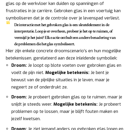
glas op de werkvloer kan duiden op spanningen of
frustraties in je carrière. Gebroken glas in een voertuig kan
symboliseren dat je de controle over je levenspad verliest.
De interactie met het gebroken glas is een sleutelelement in de
interpretatie. Loop je er overheen, probeer je het op te ruimen, of
vermijd je het juist? Elke actie onthult een andere benadering van
de problemen die het glas symboliseert.
Hier zijn enkele concrete droomscenario’s en hun mogelijke
betekenissen, gerelateerd aan deze inleidende symboliek:
Droom:
Je loopt op blote voeten over gebroken glas en
voelt de pijn niet.
Mogelijke betekenis:
Je bent je
bewust van de pijnlijke situaties in je leven, maar je
negeert ze of onderdrukt ze.
Droom:
Je probeert gebroken glas op te ruimen, maar je
snijdt je steeds weer.
Mogelijke betekenis:
Je probeert
problemen op te lossen, maar je blijft fouten maken en
jezelf kwetsen.
Droom:
Je ziet iemand anders op gebroken glas lopen en