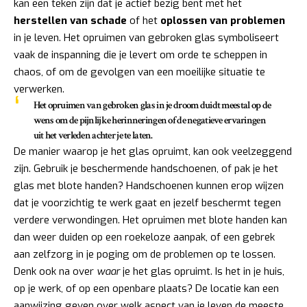
kan een teken zijn dat je actief bezig bent met het
herstellen van schade
of het
oplossen van problemen
in je leven. Het opruimen van gebroken glas symboliseert
vaak de inspanning die je levert om orde te scheppen in
chaos, of om de gevolgen van een moeilijke situatie te
verwerken.
Het opruimen van gebroken glas in je droom duidt meestal op de
wens om de pijnlijke herinneringen of de negatieve ervaringen
uit het verleden achter je te laten.
De manier waarop je het glas opruimt, kan ook veelzeggend
zijn. Gebruik je beschermende handschoenen, of pak je het
glas met blote handen? Handschoenen kunnen erop wijzen
dat je voorzichtig te werk gaat en jezelf beschermt tegen
verdere verwondingen. Het opruimen met blote handen kan
dan weer duiden op een roekeloze aanpak, of een gebrek
aan zelfzorg in je poging om de problemen op te lossen.
Denk ook na over
waar
je het glas opruimt. Is het in je huis,
op je werk, of op een openbare plaats? De locatie kan een
aanwijzing geven over welk aspect van je leven de meeste