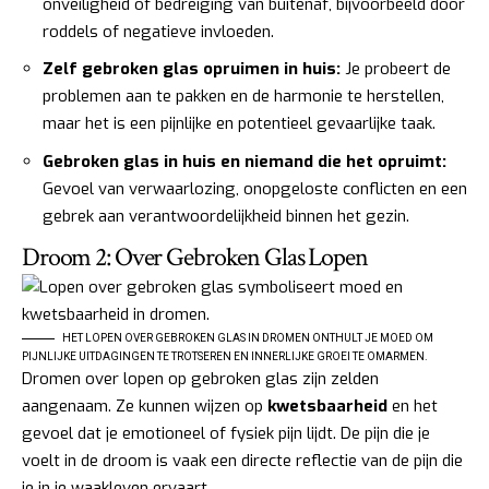
onveiligheid of bedreiging van buitenaf, bijvoorbeeld door
roddels of negatieve invloeden.
Zelf gebroken glas opruimen in huis:
Je probeert de
problemen aan te pakken en de harmonie te herstellen,
maar het is een pijnlijke en potentieel gevaarlijke taak.
Gebroken glas in huis en niemand die het opruimt:
Gevoel van verwaarlozing, onopgeloste conflicten en een
gebrek aan verantwoordelijkheid binnen het gezin.
Droom 2: Over Gebroken Glas Lopen
HET LOPEN OVER GEBROKEN GLAS IN DROMEN ONTHULT JE MOED OM
PIJNLIJKE UITDAGINGEN TE TROTSEREN EN INNERLIJKE GROEI TE OMARMEN.
Dromen over lopen op gebroken glas zijn zelden
aangenaam. Ze kunnen wijzen op
kwetsbaarheid
en het
gevoel dat je emotioneel of fysiek pijn lijdt. De pijn die je
voelt in de droom is vaak een directe reflectie van de pijn die
je in je waakleven ervaart.