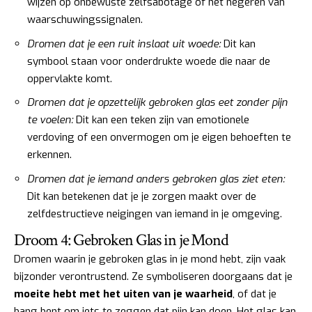
wijzen op onbewuste zelfsabotage of het negeren van
waarschuwingssignalen.
Dromen dat je een ruit inslaat uit woede:
Dit kan
symbool staan voor onderdrukte woede die naar de
oppervlakte komt.
Dromen dat je opzettelijk gebroken glas eet zonder pijn
te voelen:
Dit kan een teken zijn van emotionele
verdoving of een onvermogen om je eigen behoeften te
erkennen.
Dromen dat je iemand anders gebroken glas ziet eten:
Dit kan betekenen dat je je zorgen maakt over de
zelfdestructieve neigingen van iemand in je omgeving.
Droom 4: Gebroken Glas in je Mond
Dromen waarin je gebroken glas in je mond hebt, zijn vaak
bijzonder verontrustend. Ze symboliseren doorgaans dat je
moeite hebt met het uiten van je waarheid
, of dat je
bang bent om iets te zeggen dat pijn kan doen. Het glas kan