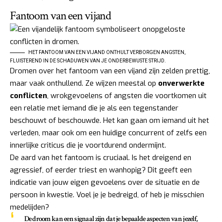
Fantoom van een vijand
HET FANTOOM VAN EEN VIJAND ONTHULT VERBORGEN ANGSTEN,
FLUISTEREND IN DE SCHADUWEN VAN JE ONDERBEWUSTE STRIJD.
Dromen over het fantoom van een vijand zijn zelden prettig,
maar vaak onthullend. Ze wijzen meestal op
onverwerkte
conflicten
, wrokgevoelens of angsten die voortkomen uit
een relatie met iemand die je als een tegenstander
beschouwt of beschouwde. Het kan gaan om iemand uit het
verleden, maar ook om een huidige concurrent of zelfs een
innerlijke criticus die je voortdurend ondermijnt.
De aard van het fantoom is cruciaal. Is het dreigend en
agressief, of eerder triest en wanhopig? Dit geeft een
indicatie van jouw eigen gevoelens over de situatie en de
persoon in kwestie. Voel je je bedreigd, of heb je misschien
medelijden?
De droom kan een signaal zijn dat je bepaalde aspecten van jezelf,