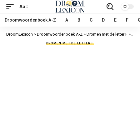
Aa
Droomwoordenboek A-Z
A
B
C
D
E
F
DroomLexicon
>
Droomwoordenboek A-Z
>
Dromen met de letter F
>
Fant
DROMEN MET DE LETTER F