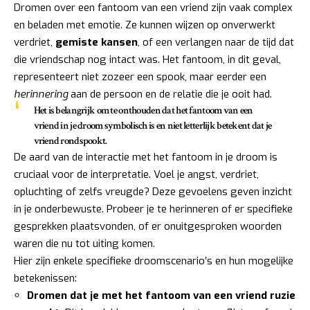
Dromen over een fantoom van een vriend zijn vaak complex
en beladen met emotie. Ze kunnen wijzen op onverwerkt
verdriet,
gemiste kansen
, of een verlangen naar de tijd dat
die vriendschap nog intact was. Het fantoom, in dit geval,
representeert niet zozeer een spook, maar eerder een
herinnering
aan de persoon en de relatie die je ooit had.
Het is belangrijk om te onthouden dat het fantoom van een
vriend in je droom symbolisch is en niet letterlijk betekent dat je
vriend rondspookt.
De aard van de interactie met het fantoom in je droom is
cruciaal voor de interpretatie. Voel je angst, verdriet,
opluchting of zelfs vreugde? Deze gevoelens geven inzicht
in je onderbewuste. Probeer je te herinneren of er specifieke
gesprekken plaatsvonden, of er onuitgesproken woorden
waren die nu tot uiting komen.
Hier zijn enkele specifieke droomscenario’s en hun mogelijke
betekenissen:
Dromen dat je met het fantoom van een vriend ruzie