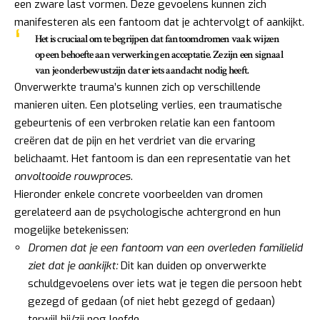
een zware last vormen. Deze gevoelens kunnen zich
manifesteren als een fantoom dat je achtervolgt of aankijkt.
Het is cruciaal om te begrijpen dat fantoomdromen vaak wijzen
op een behoefte aan verwerking en acceptatie. Ze zijn een signaal
van je onderbewustzijn dat er iets aandacht nodig heeft.
Onverwerkte trauma’s kunnen zich op verschillende
manieren uiten. Een plotseling verlies, een traumatische
gebeurtenis of een verbroken relatie kan een fantoom
creëren dat de pijn en het verdriet van die ervaring
belichaamt. Het fantoom is dan een representatie van het
onvoltooide rouwproces
.
Hieronder enkele concrete voorbeelden van dromen
gerelateerd aan de psychologische achtergrond en hun
mogelijke betekenissen:
Dromen dat je een fantoom van een overleden familielid
ziet dat je aankijkt:
Dit kan duiden op onverwerkte
schuldgevoelens over iets wat je tegen die persoon hebt
gezegd of gedaan (of niet hebt gezegd of gedaan)
terwijl hij/zij nog leefde.