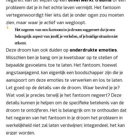
negeren, kan dit wijzen op een
onverwerkt trauma
of een
probleem dat je in het echte leven vermijdt. Het fantoom
vertegenwoordigt hier iets dat je onder ogen zou moeten
zien, maar waar je actief van wegloopt.
Het negeren van een fantoom in je droom suggereert dat je een
belangrijk aspect van jezelf, je verleden, of je huidige situatie niet
erkent.
Deze droom kan ook duiden op
onderdrukte emoties
.
Misschien ben je bang om je kwetsbaar op te stellen of
bepaalde gevoelens toe te laten. Het fantoom, hoewel
angstaanjagend, kan eigenlijk een boodschapper zijn die je
aanspoort om deze emoties te verwerken en los te laten.
Let goed op de details van de droom. Waar bevind je je?
Wat voel je precies terwijl je het fantoom negeert? Deze
details kunnen je helpen om de specifieke betekenis van de
droom te ontcijferen. Het is belangrijk om te onthouden dat
het negeren van het fantoom in je droom het probleem in
werkelijkheid niet zal laten verdwijnen; integendeel, het kan
erger worden.