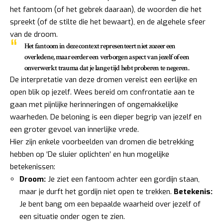
het fantoom (of het gebrek daaraan), de woorden die het
spreekt (of de stilte die het bewaart), en de algehele sfeer
van de droom.
Het fantoom in deze context representeert niet zozeer een
overledene, maar eerder een
verborgen aspect van jezelf
of een
onverwerkt trauma dat je lange tijd hebt proberen te negeren.
De interpretatie van deze dromen vereist een eerlijke en
open blik op jezelf. Wees bereid om confrontatie aan te
gaan met pijnlijke herinneringen of ongemakkelijke
waarheden. De beloning is een dieper begrip van jezelf en
een groter gevoel van innerlijke vrede.
Hier zijn enkele voorbeelden van dromen die betrekking
hebben op ‘De sluier oplichten’ en hun mogelijke
betekenissen:
Droom:
Je ziet een fantoom achter een gordijn staan,
maar je durft het gordijn niet open te trekken.
Betekenis:
Je bent bang om een bepaalde waarheid over jezelf of
een situatie onder ogen te zien.