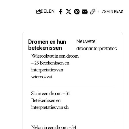
DELEN
75 MIN READ
Nieuwste
Dromen en hun
betekenissen
droominterpretaties
Wierookvat in een droom
– 23 Betekenissen en
interpretaties van
wierookvat
Sla in een droom – 31
Betekenissen en
interpretaties van sla
Nylon in een droom – 34