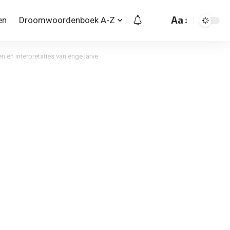
Aa
en
Droomwoordenboek A-Z
 en interpretaties van enge larve