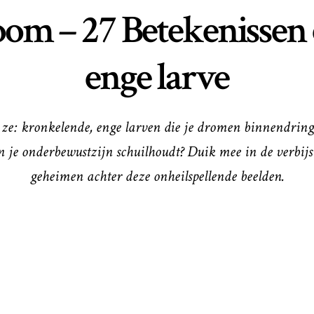
oom – 27 Betekenissen 
enge larve
 ziet ze: kronkelende, enge larven die je dromen binnendri
h in je onderbewustzijn schuilhoudt? Duik mee in de verbi
geheimen achter deze onheilspellende beelden.