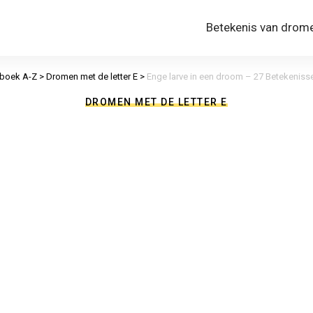
Betekenis van drom
boek A-Z
>
Dromen met de letter E
>
Enge larve in een droom – 27 Betekenissen
DROMEN MET DE LETTER E