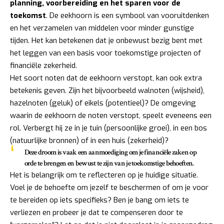
planning, voorbereiding en het sparen voor de
toekomst
. De eekhoorn is een symbool van vooruitdenken
en het verzamelen van middelen voor minder gunstige
tijden. Het kan betekenen dat je onbewust bezig bent met
het leggen van een basis voor toekomstige projecten of
financiële zekerheid.
Het soort noten dat de eekhoorn verstopt, kan ook extra
betekenis geven. Zijn het bijvoorbeeld walnoten (wijsheid),
hazelnoten (geluk) of eikels (potentieel)? De omgeving
waarin de eekhoorn de noten verstopt, speelt eveneens een
rol. Verbergt hij ze in je tuin (persoonlijke groei), in een bos
(natuurlijke bronnen) of in een huis (zekerheid)?
Deze droom is vaak een aanmoediging om je financiële zaken op
orde te brengen en bewust te zijn van je toekomstige behoeften.
Het is belangrijk om te reflecteren op je huidige situatie.
Voel je de behoefte om jezelf te beschermen of om je voor
te bereiden op iets specifieks? Ben je bang om iets te
verliezen en probeer je dat te compenseren door te