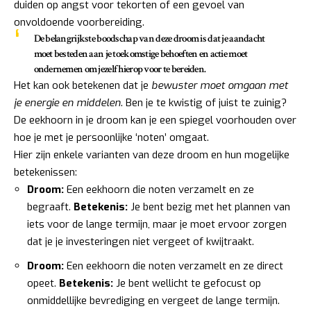
duiden op angst voor tekorten of een gevoel van
onvoldoende voorbereiding.
De belangrijkste boodschap van deze droom is dat je aandacht
moet besteden aan je toekomstige behoeften en actie moet
ondernemen om jezelf hierop voor te bereiden.
Het kan ook betekenen dat je
bewuster moet omgaan met
je energie en middelen
. Ben je te kwistig of juist te zuinig?
De eekhoorn in je droom kan je een spiegel voorhouden over
hoe je met je persoonlijke ‘noten’ omgaat.
Hier zijn enkele varianten van deze droom en hun mogelijke
betekenissen:
Droom:
Een eekhoorn die noten verzamelt en ze
begraaft.
Betekenis:
Je bent bezig met het plannen van
iets voor de lange termijn, maar je moet ervoor zorgen
dat je je investeringen niet vergeet of kwijtraakt.
Droom:
Een eekhoorn die noten verzamelt en ze direct
opeet.
Betekenis:
Je bent wellicht te gefocust op
onmiddellijke bevrediging en vergeet de lange termijn.