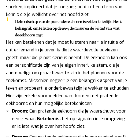
spreken, impliceert dat je toegang hebt tot een bron van
kennis die je wellicht over het hoofd ziet.
De boodschap van de pratende eekhoorn is zelden letterlijk. Het is
belangrijk om te letten op de
toon
, de
context
en de
inhoud
van wat
de eekhoorn zegt.
Het kan betekenen dat je moet luisteren naar je intuïtie of
dat er iemand in je leven is die je waardevolle adviezen
geeft, maar die je niet serieus neemt. De eekhoorn kan ook
een personificatie zijn van je eigen innerlijke stem, die je
aanmoedigt om proactiever te zijn in het plannen voor de
toekomst. Misschien negeer je een belangrijk aspect van je
leven en probeert je onderbewustzijn je wakker te schudden.
Hier zijn enkele voorbeelden van dromen met pratende
eekhoorns en hun mogelijke betekenissen:
Droom:
Een pratende eekhoorn die je waarschuwt voor
een gevaar.
Betekenis:
Let op signalen in je omgeving;
er is iets wat je over het hoofd ziet.
Droom:
Een pratende eekhoorn die je een raadsel geeft.