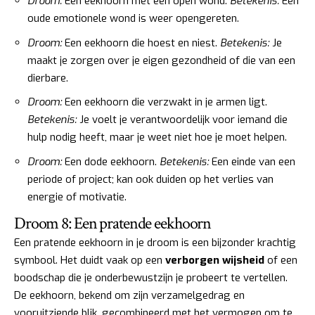
Droom:
Een eekhoorn met een open wond.
Betekenis:
Een
oude emotionele wond is weer opengereten.
Droom:
Een eekhoorn die hoest en niest.
Betekenis:
Je
maakt je zorgen over je eigen gezondheid of die van een
dierbare.
Droom:
Een eekhoorn die verzwakt in je armen ligt.
Betekenis:
Je voelt je verantwoordelijk voor iemand die
hulp nodig heeft, maar je weet niet hoe je moet helpen.
Droom:
Een dode eekhoorn.
Betekenis:
Een einde van een
periode of project; kan ook duiden op het verlies van
energie of motivatie.
Droom 8: Een pratende eekhoorn
Een pratende eekhoorn in je droom is een bijzonder krachtig
symbool. Het duidt vaak op een
verborgen wijsheid
of een
boodschap die je onderbewustzijn je probeert te vertellen.
De eekhoorn, bekend om zijn verzamelgedrag en
vooruitziende blik, gecombineerd met het vermogen om te