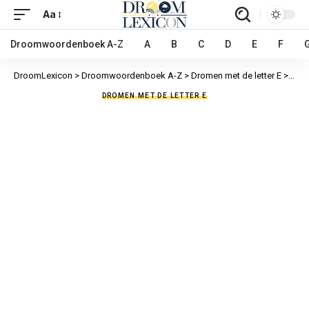
Aa
Droomwoordenboek A-Z
A
B
C
D
E
F
DroomLexicon
>
Droomwoordenboek A-Z
>
Dromen met de letter E
>
Eekh
DROMEN MET DE LETTER E