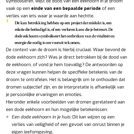
symboliseren, wijst de dood van een eekhoorn in je droom
vaak op een
einde van een bepaalde periode
of een
verlies van iets waar je waarde aan hechtte.
Dit kan betrekking hebben op een project dat mislukt is, een
relatie die beëindigd is, of een verloren kans die je betreurt. De
dode eekhoorn symboliseert het ontbreken van de vitaliteit en
energie die nodig is om vooruit te komen.
De context van de droom is hierbij cruciaal. Waar bevond de
dode eekhoorn zich? Was je direct betrokken bij de dood van
de eekhoorn, of vond je hem toevallig? De antwoorden op
deze vragen kunnen helpen de specifieke betekenis van de
droom te ontrafelen. Het is belangrijk om te onthouden dat
dromen subjectief zijn, en de interpretatie is afhankelijk van
je persoonlijke ervaringen en emoties.
Hieronder enkele voorbeelden van dromen gerelateerd aan
een dode eekhoorn en hun mogelijke betekenissen:
Een dode eekhoorn in je huis:
Dit kan wijzen op een
verlies van veiligheid of een gevoel van onrust binnen je
eigen leefomgeving.