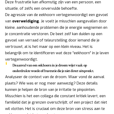
Deze frustratie kan afkomstig zijn van een persoon, een
situatie, of zelfs een onvervulde behoefte.
De agressie van de eekhoorn vertegenwoordigt een gevoel
van
overweldiging
. Je voelt je misschien aangevallen door
kleine, aanhoudende problemen die je energie wegnemen en
je concentratie verstoren. De beet zelf kan duiden op een
gevoel van verraad of teleurstelling door iemand die je
vertrouwt, al is het maar op een klein niveau. Het is
belangrijk om te identificeren wat deze “eekhoorn” in je leven
vertegenwoordigt.
De aanval van een eekhoorn in je droom wijst vaak op
onderdrukte woede of frustratie die je niet direct uitspreekt.
Analyseer de context van de droom. Waar vond de aanval
plaats? Wie was er nog meer aanwezig? Deze details
kunnen je helpen de bron van je irritatie te pinpointen.
Misschien is het een collega die constant kritiek levert, een
familielid dat je grenzen overschrijdt, of een project dat niet
wil vlotten. Het is cruciaal om deze bron van stress aan te