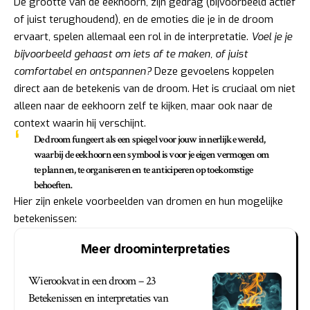
De grootte van de eekhoorn, zijn gedrag (bijvoorbeeld actief
of juist terughoudend), en de emoties die je in de droom
ervaart, spelen allemaal een rol in de interpretatie.
Voel je je
bijvoorbeeld gehaast om iets af te maken, of juist
comfortabel en ontspannen?
Deze gevoelens koppelen
direct aan de betekenis van de droom. Het is cruciaal om niet
alleen naar de eekhoorn zelf te kijken, maar ook naar de
context waarin hij verschijnt.
De droom fungeert als een spiegel voor jouw innerlijke wereld,
waarbij de eekhoorn een symbool is voor je eigen vermogen om
te plannen, te organiseren en te anticiperen op toekomstige
behoeften.
Hier zijn enkele voorbeelden van dromen en hun mogelijke
betekenissen:
Meer droominterpretaties
Wierookvat in een droom – 23
Betekenissen en interpretaties van