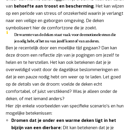
van
behoefte aan troost en bescherming
. Het kan wijzen
op een periode van stress of onzekerheid waarin je verlangt
naar een veilige en geborgen omgeving. De deken
symboliseert hier de comfortzone die je zoekt.
De warmte van de deken staat vaak voor de emotionele steun die
je nodig hebt, of het nu van jezelf komt of van anderen.
Ben je recentelijk door een moeilijke tijd gegaan? Dan kan
deze droom een reflectie zijn van je pogingen om jezelf te
helen en te herstellen. Het kan ook betekenen dat je je
overweldigd voelt door de dagelijkse beslommeringen en
dat je een pauze nodig hebt om weer op te laden. Let goed
op de
details
van de droom: voelde de deken echt
comfortabel, of juist verstikkend? Was je alleen onder de
deken, of met iemand anders?
Hier zijn enkele voorbeelden van specifieke scenario’s en hun
mogelijke betekenissen:
Dromen dat je onder een warme deken ligt in het
bijzijn van een dierbare:
Dit kan betekenen dat je je