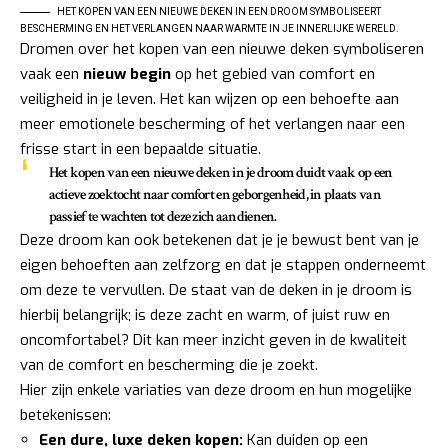
HET KOPEN VAN EEN NIEUWE DEKEN IN EEN DROOM SYMBOLISEERT
BESCHERMING EN HET VERLANGEN NAAR WARMTE IN JE INNERLIJKE WERELD.
Dromen over het kopen van een nieuwe deken symboliseren
vaak een
nieuw begin
op het gebied van comfort en
veiligheid in je leven. Het kan wijzen op een behoefte aan
meer emotionele bescherming of het verlangen naar een
frisse start in een bepaalde situatie.
Het kopen van een nieuwe deken in je droom duidt vaak op een
actieve zoektocht naar comfort en geborgenheid, in plaats van
passief te wachten tot deze zich aandienen.
Deze droom kan ook betekenen dat je je bewust bent van je
eigen behoeften aan zelfzorg en dat je stappen onderneemt
om deze te vervullen. De staat van de deken in je droom is
hierbij belangrijk; is deze zacht en warm, of juist ruw en
oncomfortabel? Dit kan meer inzicht geven in de kwaliteit
van de comfort en bescherming die je zoekt.
Hier zijn enkele variaties van deze droom en hun mogelijke
betekenissen:
Een dure, luxe deken kopen:
Kan duiden op een