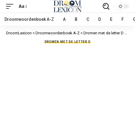
Aa
Droomwoordenboek A-Z
A
B
C
D
E
F
DroomLexicon
>
Droomwoordenboek A-Z
>
Dromen met de letter D
>
Deke
DROMEN MET DE LETTER D