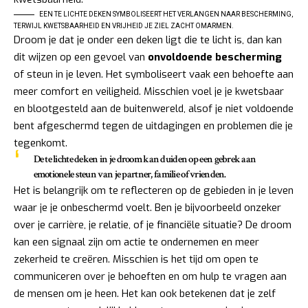
EEN TE LICHTE DEKEN SYMBOLISEERT HET VERLANGEN NAAR BESCHERMING,
TERWIJL KWETSBAARHEID EN VRIJHEID JE ZIEL ZACHT OMARMEN.
Droom je dat je onder een deken ligt die te licht is, dan kan
dit wijzen op een gevoel van
onvoldoende bescherming
of steun in je leven. Het symboliseert vaak een behoefte aan
meer comfort en veiligheid. Misschien voel je je kwetsbaar
en blootgesteld aan de buitenwereld, alsof je niet voldoende
bent afgeschermd tegen de uitdagingen en problemen die je
tegenkomt.
De te lichte deken in je droom kan duiden op een
gebrek aan
emotionele steun
van je partner, familie of vrienden.
Het is belangrijk om te reflecteren op de gebieden in je leven
waar je je onbeschermd voelt. Ben je bijvoorbeeld onzeker
over je carrière, je relatie, of je financiële situatie? De droom
kan een signaal zijn om actie te ondernemen en meer
zekerheid te creëren. Misschien is het tijd om open te
communiceren over je behoeften en om hulp te vragen aan
de mensen om je heen. Het kan ook betekenen dat je zelf