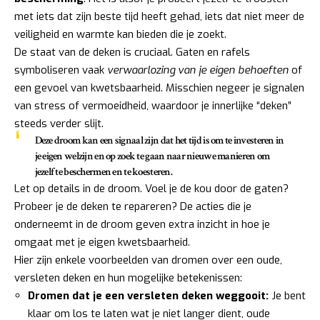
met iets dat zijn beste tijd heeft gehad, iets dat niet meer de
veiligheid en warmte kan bieden die je zoekt.
De staat van de deken is cruciaal. Gaten en rafels
symboliseren vaak
verwaarlozing van je eigen behoeften
of
een gevoel van kwetsbaarheid. Misschien negeer je signalen
van stress of vermoeidheid, waardoor je innerlijke “deken”
steeds verder slijt.
Deze droom kan een signaal zijn dat het tijd is om te investeren in
je eigen welzijn en op zoek te gaan naar nieuwe manieren om
jezelf te beschermen en te koesteren.
Let op details in de droom. Voel je de kou door de gaten?
Probeer je de deken te repareren? De acties die je
onderneemt in de droom geven extra inzicht in hoe je
omgaat met je eigen kwetsbaarheid.
Hier zijn enkele voorbeelden van dromen over een oude,
versleten deken en hun mogelijke betekenissen:
Dromen dat je een versleten deken weggooit:
Je bent
klaar om los te laten wat je niet langer dient, oude