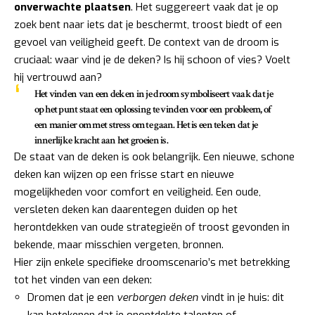
onverwachte plaatsen
. Het suggereert vaak dat je op
zoek bent naar iets dat je beschermt, troost biedt of een
gevoel van veiligheid geeft. De context van de droom is
cruciaal: waar vind je de deken? Is hij schoon of vies? Voelt
hij vertrouwd aan?
Het vinden van een deken in je droom symboliseert vaak dat je
op het punt staat een oplossing te vinden voor een probleem, of
een manier om met stress om te gaan. Het is een teken dat je
innerlijke kracht aan het groeien is.
De staat van de deken is ook belangrijk. Een nieuwe, schone
deken kan wijzen op een frisse start en nieuwe
mogelijkheden voor comfort en veiligheid. Een oude,
versleten deken kan daarentegen duiden op het
herontdekken van oude strategieën of troost gevonden in
bekende, maar misschien vergeten, bronnen.
Hier zijn enkele specifieke droomscenario’s met betrekking
tot het vinden van een deken:
Dromen dat je een
verborgen deken
vindt in je huis: dit
kan betekenen dat je onontdekte talenten of