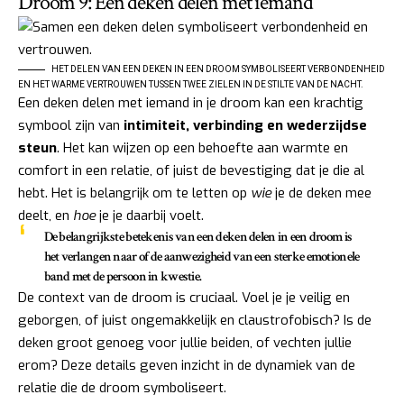
Droom 9: Een deken delen met iemand
HET DELEN VAN EEN DEKEN IN EEN DROOM SYMBOLISEERT VERBONDENHEID
EN HET WARME VERTROUWEN TUSSEN TWEE ZIELEN IN DE STILTE VAN DE NACHT.
Een deken delen met iemand in je droom kan een krachtig
symbool zijn van
intimiteit, verbinding en wederzijdse
steun
. Het kan wijzen op een behoefte aan warmte en
comfort in een relatie, of juist de bevestiging dat je die al
hebt. Het is belangrijk om te letten op
wie
je de deken mee
deelt, en
hoe
je je daarbij voelt.
De belangrijkste betekenis van een deken delen in een droom is
het verlangen naar of de aanwezigheid van een sterke emotionele
band met de persoon in kwestie.
De context van de droom is cruciaal. Voel je je veilig en
geborgen, of juist ongemakkelijk en claustrofobisch? Is de
deken groot genoeg voor jullie beiden, of vechten jullie
erom? Deze details geven inzicht in de dynamiek van de
relatie die de droom symboliseert.