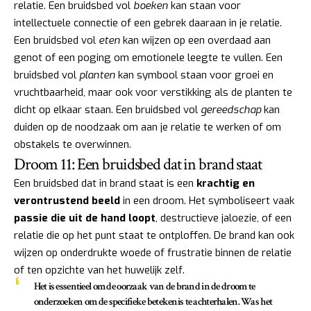
relatie. Een bruidsbed vol
boeken
kan staan voor
intellectuele connectie of een gebrek daaraan in je relatie.
Een bruidsbed vol
eten
kan wijzen op een overdaad aan
genot of een poging om emotionele leegte te vullen. Een
bruidsbed vol
planten
kan symbool staan voor groei en
vruchtbaarheid, maar ook voor verstikking als de planten te
dicht op elkaar staan. Een bruidsbed vol
gereedschap
kan
duiden op de noodzaak om aan je relatie te werken of om
obstakels te overwinnen.
Droom 11: Een bruidsbed dat in brand staat
Een bruidsbed dat in brand staat is een
krachtig en
verontrustend beeld
in een droom. Het symboliseert vaak
passie die uit de hand loopt
, destructieve jaloezie, of een
relatie die op het punt staat te ontploffen. De brand kan ook
wijzen op onderdrukte woede of frustratie binnen de relatie
of ten opzichte van het huwelijk zelf.
Het is essentieel om de oorzaak van de brand in de droom te
onderzoeken om de specifieke betekenis te achterhalen. Was het