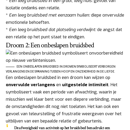
*
Een leeg bruidsbed in een groot, leeg huis:
gevoel van
isolatie ondanks een relatie.
*
Een leeg bruidsbed met eenzaam huilen:
diepe onvervulde
emotionele behoeften.
*
Een leeg bruidsbed dat plotseling verdwijnt:
de angst dat
een relatie op het punt staat te eindigen.
Droom 2: Een onbeslapen bruidsbed
EEN ONBESLAPEN BRUIDSBED IN DROMEN SYMBOLISEERT VERBORGEN
VERLANGENS EN DE SPANNING TUSSEN HOOP EN ONZEKERHEID IN DE LIEFDE.
Een onbeslapen bruidsbed in een droom kan wijzen op
onvervulde verlangens
en
uitgestelde intimiteit
. Het
symboliseert vaak een periode van afwachting, waarin je
misschien wel klaar bent voor een diepere verbinding, maar
de omstandigheden dit nog niet toelaten. Het kan ook een
gevoel van teleurstelling of frustratie weergeven over het
uitblijven van een bepaalde relatie of gebeurtenis.
De afwezigheid van activiteit op het bruidsbed benadrukt een