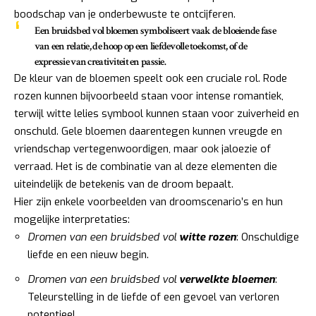
boodschap van je onderbewuste te ontcijferen.
Een bruidsbed vol bloemen symboliseert vaak de
bloeiende fase
van een relatie
, de hoop op een liefdevolle toekomst, of de
expressie van creativiteit en passie.
De kleur van de bloemen speelt ook een cruciale rol. Rode
rozen kunnen bijvoorbeeld staan voor intense romantiek,
terwijl witte lelies symbool kunnen staan voor zuiverheid en
onschuld. Gele bloemen daarentegen kunnen vreugde en
vriendschap vertegenwoordigen, maar ook jaloezie of
verraad. Het is de combinatie van al deze elementen die
uiteindelijk de betekenis van de droom bepaalt.
Hier zijn enkele voorbeelden van droomscenario’s en hun
mogelijke interpretaties:
Dromen van een bruidsbed vol
witte rozen
: Onschuldige
liefde en een nieuw begin.
Dromen van een bruidsbed vol
verwelkte bloemen
:
Teleurstelling in de liefde of een gevoel van verloren
potentieel.