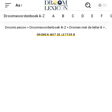
Aa
Droomwoordenboek A-Z
A
B
C
D
E
F
DroomLexicon
>
Droomwoordenboek A-Z
>
Dromen met de letter B
>
Brui
DROMEN MET DE LETTER B