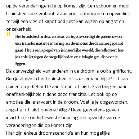
op de veranderingen die op komst zijn. Een schoon en mooi
bruidsbed kan symbool staan voor optimisme en opwinding,
terwijl een vies of kapot bed juist kan wijzen op angst en
onzekerheid.
Het bruidsbed in deze context vertegenwoordigt
de potentie voor
een transformatieve ervaring
, en de emoties die daarmee gepaard
gaan. Het is een spiegel van je innerlijke wereld, die reflecteert hoe
je aankijkt tegen de mogelijkheden en uitdagingen die voor je
liggen.
De aanwezigheid van anderen in de droom is ook significant.
Ben je alleen in het bruidsbed, of is er iemand bij je? Dit kan
duiden op je behoefte aan steun, of juist je verlangen naar
onafhankelijkheid tijdens deze transitie. Let ook op de
emoties die je ervaart in de droom. Voel je je opgewonden,
angstig, of juist onverschillig? Deze gevoelens geven
inzicht in je onderbewuste houding ten opzichte van de
veranderingen die op komst zijn.
Hier zijn enkele droomscenario’s en hun mogelijke