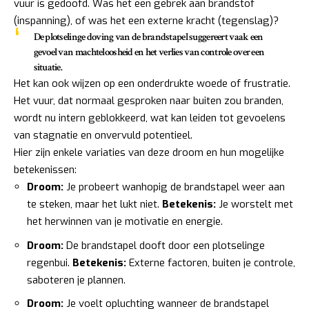
vuur is gedoofd. Was het een gebrek aan brandstof
(inspanning), of was het een externe kracht (tegenslag)?
De plotselinge doving van de brandstapel suggereert vaak een
gevoel van
machteloosheid
en het verlies van controle over een
situatie.
Het kan ook wijzen op een onderdrukte woede of frustratie.
Het vuur, dat normaal gesproken naar buiten zou branden,
wordt nu intern geblokkeerd, wat kan leiden tot gevoelens
van stagnatie en onvervuld potentieel.
Hier zijn enkele variaties van deze droom en hun mogelijke
betekenissen:
Droom:
Je probeert wanhopig de brandstapel weer aan
te steken, maar het lukt niet.
Betekenis:
Je worstelt met
het herwinnen van je motivatie en energie.
Droom:
De brandstapel dooft door een plotselinge
regenbui.
Betekenis:
Externe factoren, buiten je controle,
saboteren je plannen.
Droom:
Je voelt opluchting wanneer de brandstapel