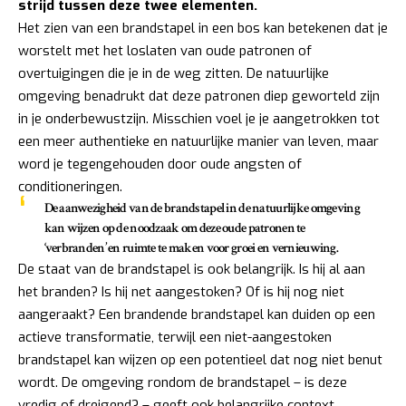
strijd tussen deze twee elementen.
Het zien van een brandstapel in een bos kan betekenen dat je
worstelt met het loslaten van oude patronen of
overtuigingen die je in de weg zitten. De natuurlijke
omgeving benadrukt dat deze patronen diep geworteld zijn
in je onderbewustzijn. Misschien voel je je aangetrokken tot
een meer authentieke en natuurlijke manier van leven, maar
word je tegengehouden door oude angsten of
conditioneringen.
De aanwezigheid van de brandstapel in de natuurlijke omgeving
kan wijzen op de noodzaak om deze oude patronen te
‘verbranden’ en ruimte te maken voor groei en vernieuwing.
De staat van de brandstapel is ook belangrijk. Is hij al aan
het branden? Is hij net aangestoken? Of is hij nog niet
aangeraakt? Een brandende brandstapel kan duiden op een
actieve transformatie, terwijl een niet-aangestoken
brandstapel kan wijzen op een potentieel dat nog niet benut
wordt. De omgeving rondom de brandstapel – is deze
vredig of dreigend? – geeft ook belangrijke context.