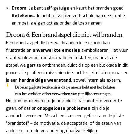
Droom:
Je bent zelf getuige en keurt het branden goed.
Betekenis:
Je hebt misschien zelf schuld aan de situatie
en moet je eigen acties onder de loep nemen.
Droom 6: Een brandstapel die niet wil branden
Een brandstapel die niet wil branden in je droom kan
frustratie en
onverwerkte emoties
symboliseren. Het vuur
staat vaak voor transformatie en loslaten, maar als de
stapel weigert te ontbranden, duidt dit op een blokkade in dit
proces. Je probeert misschien iets achter je te laten, maar er
is een
hardnekkige weerstand
, zowel intern als extern.
De belangrijkste betekenis is dat je moeite hebt met het loslaten
van het verleden of het verwerken van pijnlijke ervaringen.
Het kan betekenen dat je nog niet klaar bent om verder te
gaan, of dat er
onopgeloste problemen
zijn die je
aandacht vereisen. Misschien is er een gebrek aan de juiste
“brandstof” – de motivatie, de acceptatie, of de steun van
anderen – om de verandering daadwerkelijk te