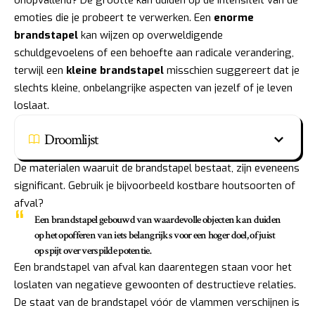
emoties die je probeert te verwerken. Een
enorme
brandstapel
kan wijzen op overweldigende
schuldgevoelens of een behoefte aan radicale verandering,
terwijl een
kleine brandstapel
misschien suggereert dat je
slechts kleine, onbelangrijke aspecten van jezelf of je leven
loslaat.
Droomlijst
De materialen waaruit de brandstapel bestaat, zijn eveneens
significant. Gebruik je bijvoorbeeld kostbare houtsoorten of
afval?
Een brandstapel gebouwd van waardevolle objecten kan duiden
op het opofferen van iets belangrijks voor een hoger doel, of juist
op spijt over verspilde potentie.
Een brandstapel van afval kan daarentegen staan voor het
loslaten van negatieve gewoonten of destructieve relaties.
De staat van de brandstapel vóór de vlammen verschijnen is