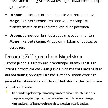
frustratie die nog steeds aanwezig is, maar niet openlijk
geuit wordt.
Droom:
Je ziet een brandstapel die zichzelf opbouwt.
Mogelijke betekenis:
Een onbewuste drang tot
transformatie en het loslaten van oude patronen.
Droom:
Je ziet een brandstapel van gouden munten.
Mogelijke betekenis:
Angst om rijkdom of succes te
verliezen.
Droom 1: Zelf op een brandstapel staan
Droom je dat je zelf op een brandstapel staat? Dit is een
intense droom die vaak een gevoel van
machteloosheid
en
veroordeling
oproept. Het kan symbool staan voor het
gevoel bekritiseerd te worden, of het slachtoffer te zijn van
publieke schande.
De brandstapel vertegenwoordigt in deze droom de intense druk
die je ervaart, de angst om niet te voldoen aan de verwachtingen
van anderen, of het gevoel gestraft te worden voor je daden.