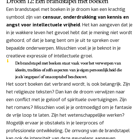
Droom 12: Een brandstapel met boeken
Een brandstapel met boeken in je droom kan een krachtig
symbool zijn van
censuur, onderdrukking van kennis en
angst voor intellectuele vrijheid
. Het kan aangeven dat je
in je wakkere leven het gevoel hebt dat je mening niet wordt
gehoord, of dat je bang bent om je uit te spreken over
bepaalde onderwerpen. Misschien voel je je beknot in je
creatieve expressie of intellectuele groei.
De brandstapel met boeken staat vaak voor het verwerpen van
ideeën, tradities of zelfs aspecten van je eigen persoonlijkheid die
je als ‘ongepast’ of ‘onacceptabel’ beschouwt.
Het soort boeken dat verbrand wordt, is ook belangrijk. Zijn
het religieuze teksten? Dan kan de droom verwijzen naar
een conflict met je geloof of spirituele overtuigingen. Zijn
het romans? Misschien voel je je ontmoedigd om je fantasie
de vrije loop te laten. Zijn het wetenschappelijke werken?
Mogelijk ervaar je obstakels in je leerproces of
professionele ontwikkeling. De
omvang
van de brandstapel
kan ook de intensiteit van deze gevoelens aangeven.