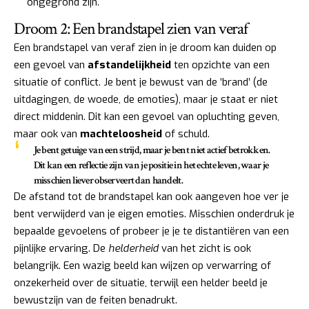
ongegrond zijn.
Droom 2: Een brandstapel zien van veraf
Een brandstapel van veraf zien in je droom kan duiden op
een gevoel van
afstandelijkheid
ten opzichte van een
situatie of conflict. Je bent je bewust van de ‘brand’ (de
uitdagingen, de woede, de emoties), maar je staat er niet
direct middenin. Dit kan een gevoel van opluchting geven,
maar ook van
machteloosheid
of schuld.
Je bent getuige van een strijd, maar je bent niet actief betrokken.
Dit kan een reflectie zijn van je positie in het echte leven, waar je
misschien liever observeert dan handelt.
De afstand tot de brandstapel kan ook aangeven hoe ver je
bent verwijderd van je eigen emoties. Misschien onderdruk je
bepaalde gevoelens of probeer je je te distantiëren van een
pijnlijke ervaring. De
helderheid
van het zicht is ook
belangrijk. Een wazig beeld kan wijzen op verwarring of
onzekerheid over de situatie, terwijl een helder beeld je
bewustzijn van de feiten benadrukt.