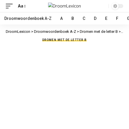
Aa
Droomwoordenboek A-Z
A
B
C
D
E
F
DroomLexicon
>
Droomwoordenboek A-Z
>
Dromen met de letter B
>
Bran
DROMEN MET DE LETTER B