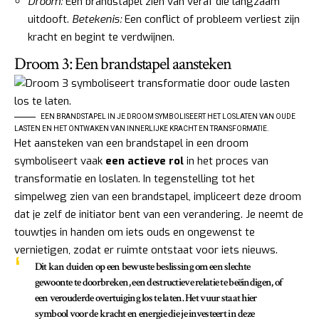
Droom:
Een brandstapel zien van veraf die langzaam
uitdooft.
Betekenis:
Een conflict of probleem verliest zijn
kracht en begint te verdwijnen.
Droom 3: Een brandstapel aansteken
EEN BRANDSTAPEL IN JE DROOM SYMBOLISEERT HET LOSLATEN VAN OUDE
LASTEN EN HET ONTWAKEN VAN INNERLIJKE KRACHT EN TRANSFORMATIE.
Het aansteken van een brandstapel in een droom
symboliseert vaak
een actieve rol
in het proces van
transformatie en loslaten. In tegenstelling tot het
simpelweg zien van een brandstapel, impliceert deze droom
dat je zelf de initiator bent van een verandering. Je neemt de
touwtjes in handen om iets ouds en ongewenst te
vernietigen, zodat er ruimte ontstaat voor iets nieuws.
Dit kan duiden op een bewuste beslissing om een slechte
gewoonte te doorbreken, een destructieve relatie te beëindigen, of
een verouderde overtuiging los te laten. Het vuur staat hier
symbool voor de kracht en energie die je investeert in deze