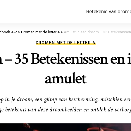
Betekenis van drom
nboek A-Z
>
Dromen met de letter A
>
Amulet in een droom – 35 Betekenissen 
DROMEN MET DE LETTER A
– 35 Betekenissen en i
amulet
op in je droom, een glimp van bescherming, misschien ee
tige betekenis van deze droombeelden en ontdek de verbor